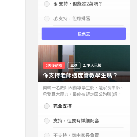
💲 支持，但能發2萬嗎？
💰 支持，但應排富
投票去
2.7K人已投
2天後結束
單選
你支持老師適度管教學生嗎？
南韓一名教師因勸導學生後，遭家長申訴、
承受巨大壓力，最終被認定因公殉職(請見
下列新聞)，引發外界關注教師教權。請問
完全支持
你支持老師適度管教學生嗎？
支持，但要有詳細配套
不支持，應由家長負責