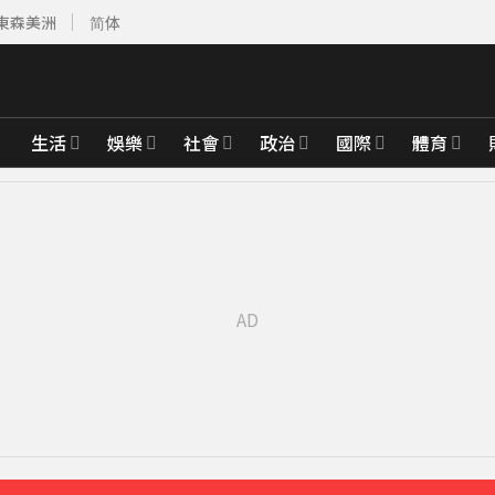
東森美洲
简体
生活
娛樂
社會
政治
國際
體育
 險砸路過民眾
23分鐘前
28分鐘前
先卡位 2027