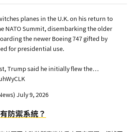
tches planes in the U.K. on his return to
he NATO Summit, disembarking the older
boarding the newer Boeing 747 gifted by
ed for presidential use.
st, Trump said he initially flew the…
XsuhWyCLK
News)
July 9, 2026
沒有防禦系統？