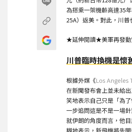
為搭乘一架機齡高達35
25A）返美。對此，川普
★延伸閱讀★
美軍再發動
川普臨時換機是懷
根據外媒《
Los Angeles
在新聞發布會上並未給出
笑地表示自己只是「為了
一步追問這是不是一場針
就伊朗的角度而言，他目
糊地表示，新飛機將先開