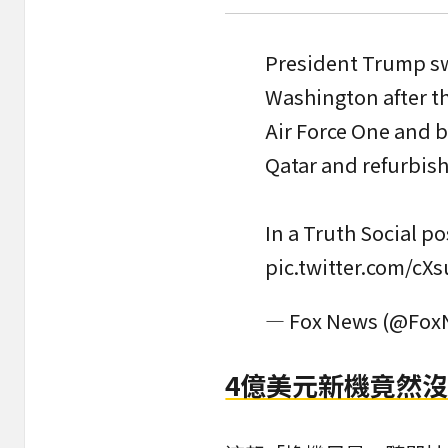
President Trump swi
Washington after t
Air Force One and 
Qatar and refurbish
In a Truth Social po
pic.twitter.com/c
— Fox News (@Fox
4億美元新機竟然