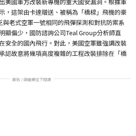
出美國軍方改裝新專機的重大國安漏洞。根據軍
示，這架由卡達贈送、被稱為「橋樑」飛機的豪
然缺乏與老式空軍一號相同的飛彈探測和對抗防禦系
顯偏少，國防諮詢公司Teal Group分析師直
在安全的國內飛行。對此，美國空軍雖強調改裝
承認故意將幾項高度複雜的工程改裝排除在「橋
廣告 / 請繼續往下閱讀