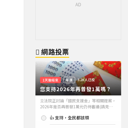
網路投票
3.2K人已投
1天後結束
單選
您支持2026年再普發1萬嗎？
立法院正討論「國民支援金」等相關提案，
2026年是否再普發1萬元仍待審議(請見下
方新聞)。如果2026年再普發1萬元，你支
👍 支持，全民都該領
持嗎？