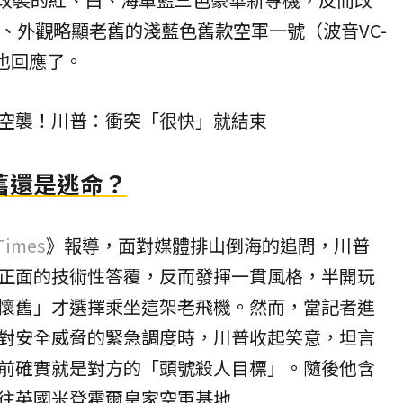
年、外觀略顯老舊的淺藍色舊款
空軍一號
（波音VC-
也回應了。
空襲！川普：衝突「很快」就結束
舊還是逃命？
 Times
》報導，面對媒體排山倒海的追問，川普
正面的技術性答覆，反而發揮一貫風格，半開玩
懷舊」才選擇乘坐這架老飛機。然而，當記者進
對安全威脅的緊急調度時，川普收起笑意，坦言
前確實就是對方的「頭號殺人目標」。隨後他含
往英國米登霍爾皇家空軍基地