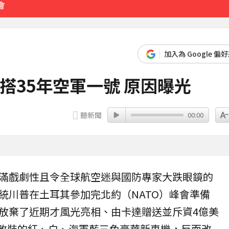
會
 險砸路過民眾
加入為 Google 偏
23分鐘前
搭35年空軍一號 原因曝光
聽新聞
00:00
滿戲劇性且令全球航空迷與國防專家大跌眼鏡的
統
川普
在
土耳其
參加完北約（NATO）峰會準備
放棄了近期才風光亮相、由卡達贈送並斥資4億美
） 改裝的紅、白、海軍藍三色豪華新專機，反而改