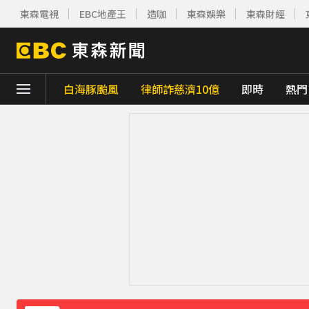
東森電視
EBC地產王
造咖
東森娛樂
東森財經
白海豚颱風
律師詐慈濟10億
即時
熱門
下載東森App，隨時掌握天下大小事！
獨家／碰碰碰！「伍萬、六筒、八條」從天降
貨車失控撞上民宅 車頭撞凹駕駛傷重不治
《理財達人秀》X 安聯投信免費講座報名中！搶