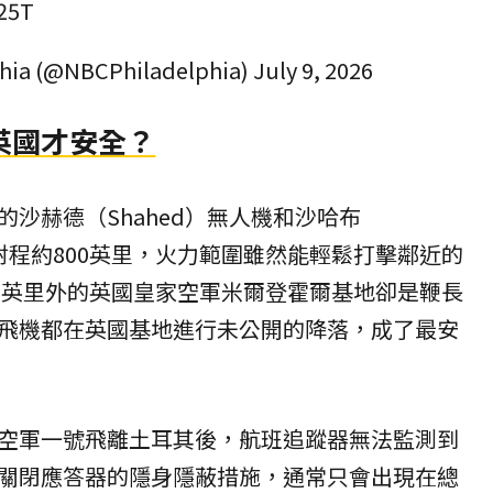
j25T
hia (@NBCPhiladelphia)
July 9, 2026
英國才安全？
沙赫德（Shahed）無人機和沙哈布
，射程約800英里，火力範圍雖然能輕鬆打擊鄰近的
00英里外的英國皇家空軍米爾登霍爾基地卻是鞭長
飛機都在英國基地進行未公開的降落，成了最安
空軍一號飛離土耳其後，航班追蹤器無法監測到
關閉應答器的隱身隱蔽措施，通常只會出現在總