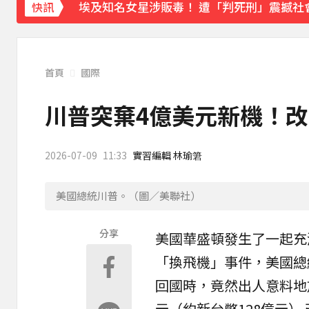
埃及知名女星涉販毒！ 遭「判死刑」震撼社
快訊
下載東森App，隨時掌握天下大小事！
獨家／碰碰碰！「伍萬、六筒、八條」從天降
首頁
國際
川普突棄4億美元新機！改
2026-07-09
11:33
實習編輯 林瑜䇹
美國總統川普。（圖／美聯社）
分享
美國
華盛頓發生了一起充
「換飛機」事件，美國總
回國時，竟然出人意料地
元（約新台幣128億元