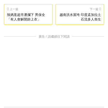
上一篇
下一篇
辣媽逛超市遭攔下 男保全
越南洪水屋垮 印度孟加拉土
「有人會解開妳上衣」
石流多人喪生
廣告 / 請繼續往下閱讀