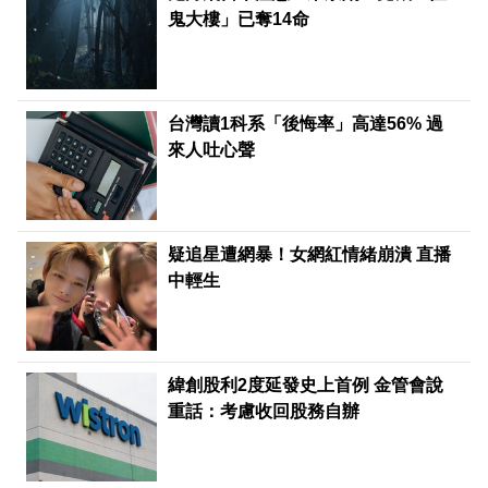
鬼大樓」已奪14命
台灣讀1科系「後悔率」高達56% 過
來人吐心聲
疑追星遭網暴！女網紅情緒崩潰 直播
中輕生
緯創股利2度延發史上首例 金管會說
重話：考慮收回股務自辦