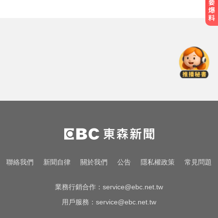
10共機、6共艦擾台！6架次越中線
侵中部西南空域
明年起0~18歲「每月領5千」 賴清
德喊：此時不生待何時
緯創股利2度延發史上首例 金管會
說重話：考慮收回股務自辦
10共機、6共艦擾台！6架次越中線
侵中部西南空域
明年起0~18歲「每月領5千」 賴清
聯絡我們
新聞自律
關於我們
公告
隱私權政策
常見問題
德喊：此時不生待何時
業務行銷合作：
service@ebc.net.tw
用戶服務：
service@ebc.net.tw