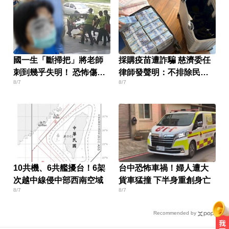
國一生「斷掃把」將老師
採購疫苗遭詐騙 慈濟委任
刺到幾乎失明！ 恐怖傷勢
律師發聲明：不排除民事
8/7
8/7
曝光
求償
10共機、6共艦擾台！6架
台中恐怖車禍！婦人遭大
次越中線侵中部西南空域
貨車猛撞 下半身重創身亡
8/7
8/7
Recommended by