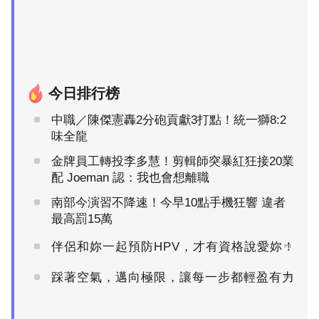
今日排行榜
中職／陳傑憲轟2分砲貢獻3打點！統一獅8:2
味全龍
金牌員工轉投李多慧！剪輯師突暴紅狂接20業
配 Joeman 認：我也會想離職
南部今演習不降速！今早10點手機狂響 違者
最高罰15萬
伴侶和妳一起預防HPV，才有資格說愛妳！
PR
踩著空氣，邁向極限，讓每一步都輕盈有力
PR