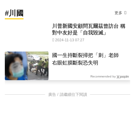
#川國
更多
川普新國安顧問瓦爾茲曾訪台 稱
對中友好是「自我毀滅」
2024-11-13 07:27
國一生持斷裂掃把「刺」老師
右眼虹膜斷裂恐失明
Recommended by
廣告 / 請繼續往下閱讀