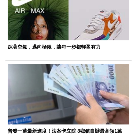
踩著空氣，邁向極限，讓每一步都輕盈有力
普發一萬最新進度！法案卡立院 8鄉鎮自辦最高領1萬