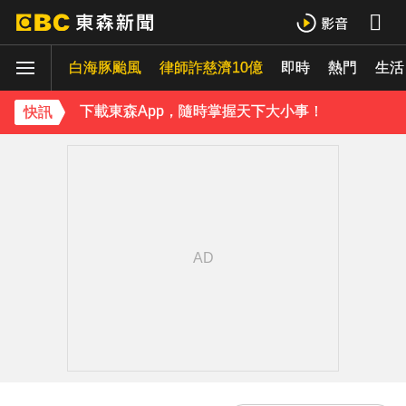
內政部向憲法法庭遞狀 聲請解散統促黨
白海豚颱風
律師詐慈濟10億
即時
熱門
《理財達人秀》X 安聯投信免費講座報名中！搶先卡位 2027
生活
下載東森App，隨時掌握天下大小事！
快訊
疑不堪碎念！桃園老翁殺85歲妻 金屬拐杖「打斷成兩截」