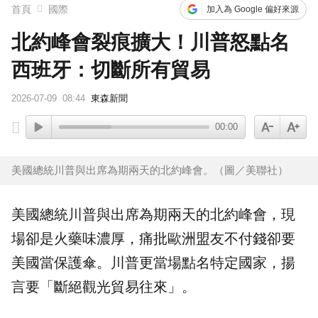
首頁
國際
加入為 Google 偏好來源
北約峰會裂痕擴大！川普怒點名
西班牙：切斷所有貿易
2026-07-09
08:44
東森新聞
00:00
美國總統川普與出席為期兩天的北約峰會。（圖／美聯社）
美國
總統川普與出席為期兩天的
北約峰會
，現
場卻是火藥味濃厚，痛批歐洲盟友不付錢卻要
美國當保護傘。川普更當場點名特定國家，揚
言要「斷絕觀光貿易往來」。