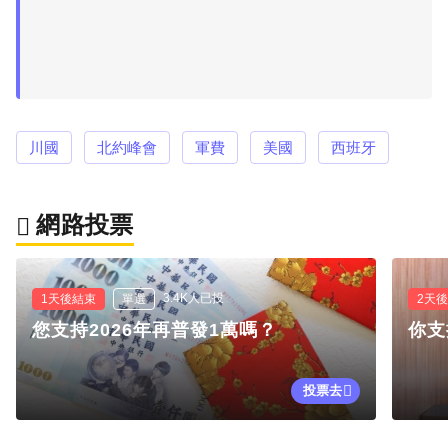
川國
北約峰會
軍費
美國
西班牙
網路投票
3.4K人已投
1天後結束
單選
2天
您支持2026年再普發1萬嗎？
你支
投票去