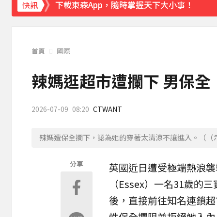
下載東森App，隨時掌握天下大小事！
快訊
南部今演習不降速！今早10點手機狂響 違者
首頁
國際
辣媽逛超市遭攔下 男保全
2026-07-09
08:20
CTWANT
辣媽遭保全攔下，認為她的穿著太清涼不讓進入。（（示意圖
分享
英國
近日遭受極端熱浪襲
（Essex）一名31歲的三
後，直接前往知名連鎖超
性
保全
攔阻並拒絕她入內