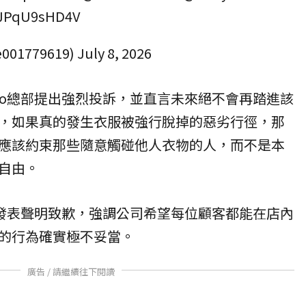
o/JPqU9sHD4V
e001779619)
July 8, 2026
sco總部提出強烈投訴，並直言未來絕不會再踏進該
，如果真的發生衣服被強行脫掉的惡劣行徑，那
應該約束那些隨意觸碰他人衣物的人，而不是本
自由。
隨後發表聲明致歉，強調公司希望每位顧客都能在店內
的行為確實極不妥當。
廣告 / 請繼續往下閱讀