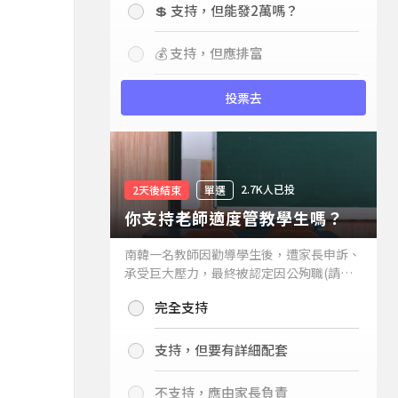
💲 支持，但能發2萬嗎？
💰 支持，但應排富
投票去
2.7K人已投
2天後結束
單選
你支持老師適度管教學生嗎？
南韓一名教師因勸導學生後，遭家長申訴、
承受巨大壓力，最終被認定因公殉職(請見
下列新聞)，引發外界關注教師教權。請問
完全支持
你支持老師適度管教學生嗎？
支持，但要有詳細配套
不支持，應由家長負責