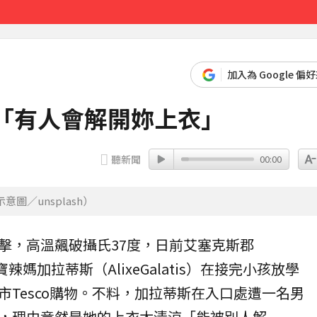
最高罰15萬
15分鐘前
加入為 Google 偏
「有人會解開妳上衣」
聽新聞
00:00
／unsplash）
擊，高溫飆破攝氏37度，日前艾塞克斯郡
寶
辣媽
加拉蒂斯（AlixeGalatis）在接完小孩放學
市Tesco購物。不料，加拉蒂斯在入口處遭一名男
，理由竟然是她的
上衣
太清涼「能被別人解