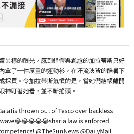
遭異樣的眼光，感到錯愕與尷尬的加拉蒂斯只好
內拿了一件厚重的運動衫，在汗流浹背的酷暑下
成採買。令加拉蒂斯氣憤的是，當她們結帳離開
眼神盯著她看，並不斷搖頭。
Galatis thrown out of Tesco over backless
 wave😂😂😂😂😂sharia law is enforced
competence! ⁦
@TheSunNews
⁩ ⁦
@DailyMail