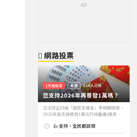
網路投票
3.1K人已投
1天後結束
單選
您支持2026年再普發1萬嗎？
立法院正討論「國民支援金」等相關提案，
2026年是否再普發1萬元仍待審議(請見下
方新聞)。如果2026年再普發1萬元，你支
👍 支持，全民都該領
持嗎？