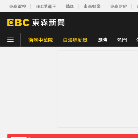
東森電視
EBC地產王
造咖
東森娛樂
東森財經
衝啊中華隊
白海豚颱風
即時
熱門
下載東森App，隨時掌握天下大小事！
南部今演習不降速！今早10點手機狂響 違者
《理財達人秀》X 安聯投信免費講座報名中！搶
金牌員工轉投李多慧！剪輯師突暴紅狂接20業配