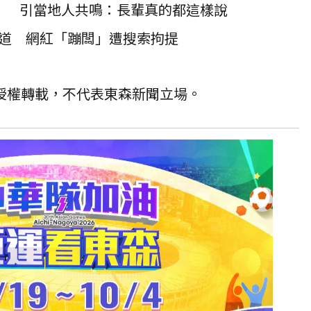
」 引當地人共鳴：長輩真的都這樣說
道 網紅「蹦闆」遭搜索拘提
T 授權轉載，不代表東森新聞立場。