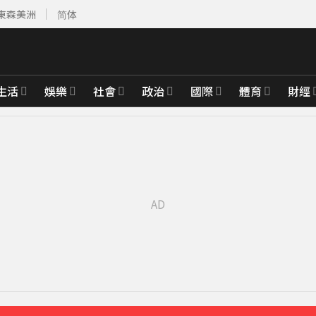
東森美洲
简体
生活
娛樂
社會
政治
國際
體育
財經
最高罰15萬
15分鐘前
先卡位 2027
 Joeman 認：我也會想離職
20分鐘前