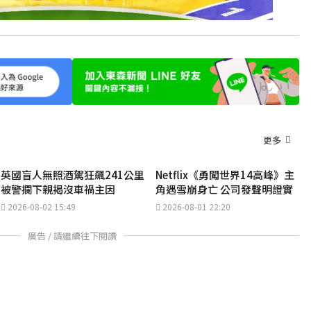
更多
英國盲人無照酒駕狂飆241公里
Netflix《勇闖世界14高峰》主
被警攔下親揭沒車禍主因
角遇雪崩身亡 公司發聲明證實
2026-08-02 15:49
2026-08-01 22:20
廣告 / 請繼續往下閱讀