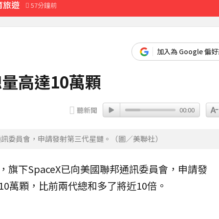
育旅遊
57分鐘前
加入為 Google 偏
總量高達10萬顆
聽新聞
00:00
邦通訊委員會，申請發射第三代星鏈。（圖／美聯社）
，旗下
SpaceX
已向美國聯邦通訊委員會，申請發
10萬顆，比前兩代總和多了將近10倍。