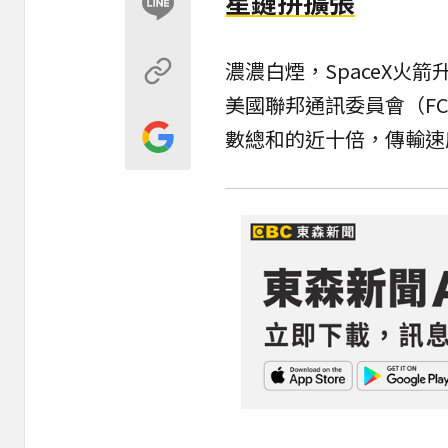
星鏈拚擴張
濃濃白煙，SpaceX火
美國聯邦通訊委員會（
F
數總和的近十倍，傳輸速