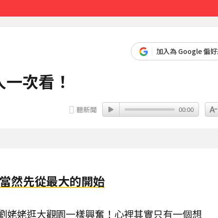
先卡位 2027
加入為 Google 偏
人一次看！
聽新聞
00:00
當然先從最大的開始
就跟劉姥姥逛大觀園一樣興奮！心裡其實只有一個想