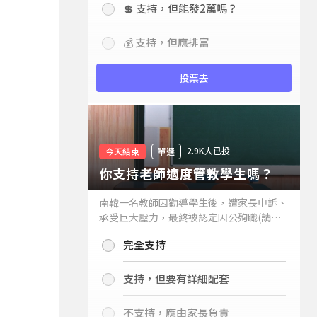
💲 支持，但能發2萬嗎？
💰 支持，但應排富
投票去
2.9K人已投
今天結束
單選
你支持老師適度管教學生嗎？
南韓一名教師因勸導學生後，遭家長申訴、
承受巨大壓力，最終被認定因公殉職(請見
下列新聞)，引發外界關注教師教權。請問
完全支持
你支持老師適度管教學生嗎？
支持，但要有詳細配套
不支持，應由家長負責