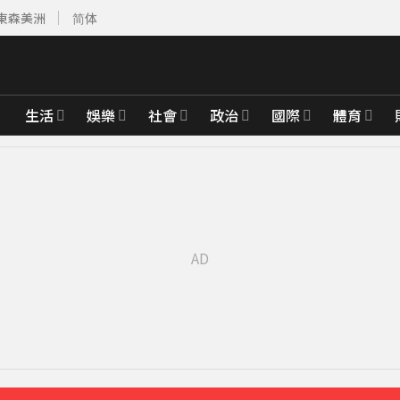
東森美洲
简体
生活
娛樂
社會
政治
國際
體育
先卡位 2027