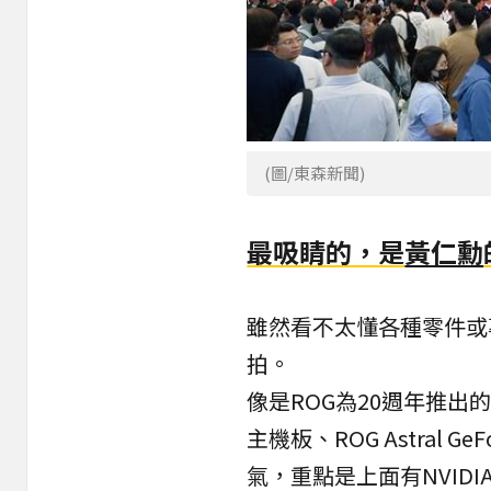
(圖/東森新聞)
最吸睛的，是
黃仁勳
雖然看不太懂各種零件或
拍。
像是ROG為20週年推出的紀
主機板、ROG Astral GeF
氣，重點是上面有NVID