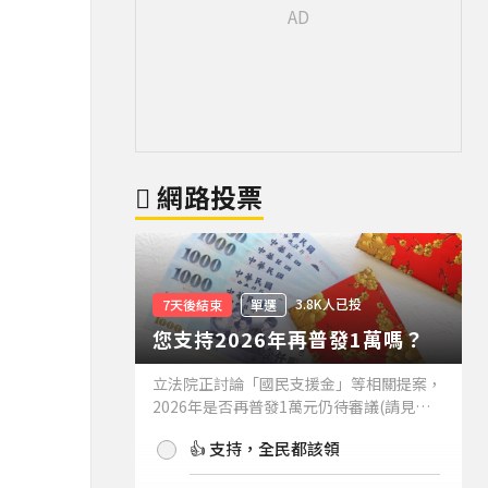
網路投票
3.8K人已投
7天後結束
單選
您支持2026年再普發1萬嗎？
立法院正討論「國民支援金」等相關提案，
2026年是否再普發1萬元仍待審議(請見下
方新聞)。如果2026年再普發1萬元，你支
👍 支持，全民都該領
持嗎？