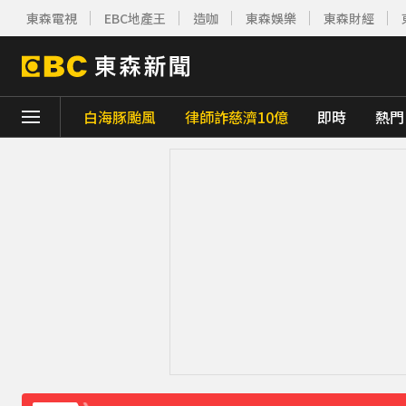
東森電視
EBC地產王
造咖
東森娛樂
東森財經
白海豚颱風
律師詐慈濟10億
即時
熱門
下載東森App，隨時掌握天下大小事！
《理財達人秀》X 安聯投信免費講座報名中！搶