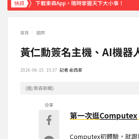
下載東森App，隨時掌握天下大小事！
快訊
《理財達人秀》X 安聯投信免費講座報名中！搶
首頁
國際
黃仁勳簽名主機、AI機器
2026-06-15
15:37
記者 俞西潔
(圖/東森新聞)
分享
第一次逛
Computex
Computex初體驗，