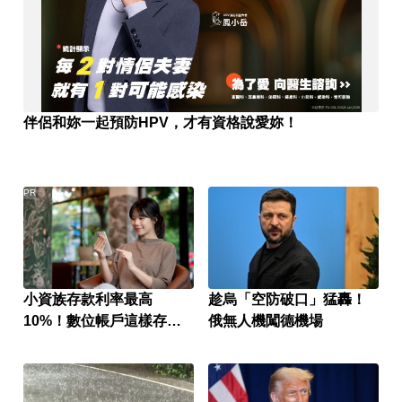
伴侶和妳一起預防HPV，才有資格說愛妳！
PR
小資族存款利率最高
趁烏「空防破口」猛轟！
10%！數位帳戶這樣存超
俄無人機闖德機場
有感