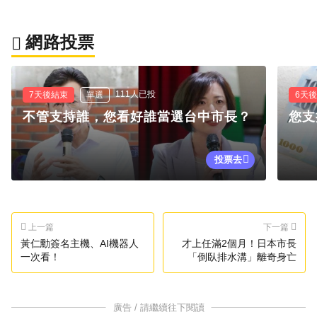
網路投票
111人已投
7天後結束
單選
6天
不管支持誰，您看好誰當選台中市長？
您支
投票去
上一篇
下一篇
黃仁勳簽名主機、AI機器人
才上任滿2個月！日本市長
一次看！
「倒臥排水溝」離奇身亡
廣告 / 請繼續往下閱讀