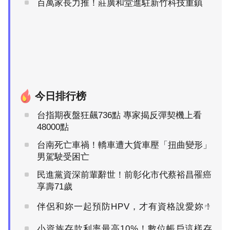
百萬家長力推！莊廣和堂進駐新竹科技重鎮
今日排行榜
台指期夜盤狂飆736點 專家揭反彈契機上看
48000點
台南死亡車禍！轎車遭大貨車壓「扭曲變形」
男駕駛受困亡
民進黨資深前輩辭世！前彰化市代蔡裕昌罹癌
享壽71歲
伴侶和妳一起預防HPV，才有資格說愛妳！
PR
小資族存款利率最高10%！數位帳戶這樣存