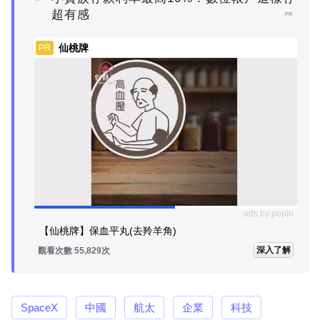
超有感
PR
仙桃牌
PR
ads by popIn
【仙桃牌】保血平丸(去羚羊角)
深入了解
觀看次數 55,829次
SpaceX
中國
航太
企業
科技