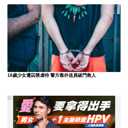
16歲少女遭囚禁虐待 警方靠外送員破門救人
PR