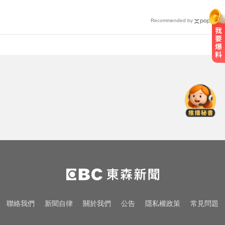
區域曝
Recommended by
快訊／台北強風驟雨「沒放颱風
假」 蔣萬安說明了！
跨性別參賽議題延燒！NBA前球星
宣布參加WNBA選秀
攏係為了晶片！「斷交19年」 哥斯
大黎加連2年來台
快訊／台北強風驟雨「沒放颱風
假」 蔣萬安說明了！
跨性別參賽議題延燒！NBA前球星
聯絡我們
新聞自律
關於我們
公告
隱私權政策
常見問題
宣布參加WNBA選秀