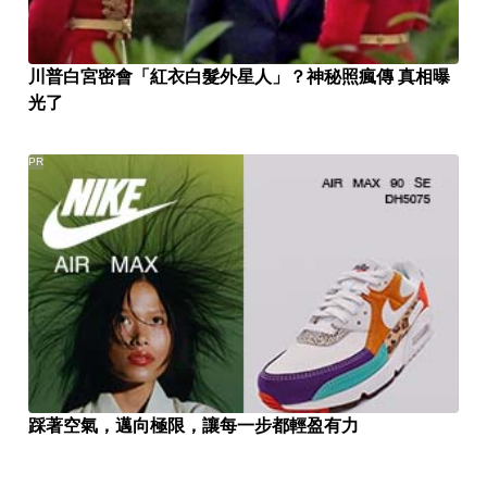
川普白宮密會「紅衣白髮外星人」？神秘照瘋傳 真相曝
光了
PR
踩著空氣，邁向極限，讓每一步都輕盈有力