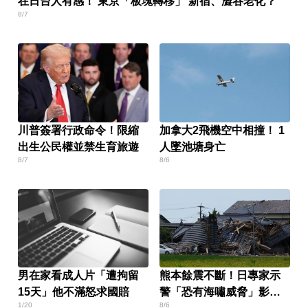
在日台人有感！ 東京「板塊轉移」 新宿、澀谷老化？
8/7
川普簽署行政命令！限縮
加拿大2飛機空中相撞！ 1
出生公民權並禁生育旅遊
人墜池塘身亡
8/7
8/6
男在家看成人片「遭拘留
熊本餘震不斷！日專家示
15天」他不滿怒求國賠
警「恐有海嘯威脅」影響
1/20
8/6