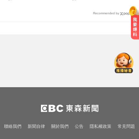
Recommended by
資深歌手「小秦漢」張海漢辭世享
壽68歲 好友證實噩耗
愛玩車／無聲超跑失寵 瑪莎拉蒂將
回歸V8手排
「白海豚」逼近！最新暴風圈侵襲
率曝 一縣市達59％
資深歌手「小秦漢」張海漢辭世享
壽68歲 好友證實噩耗
愛玩車／無聲超跑失寵 瑪莎拉蒂將
聯絡我們
新聞自律
關於我們
公告
隱私權政策
常見問題
回歸V8手排