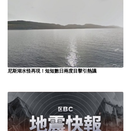
尼斯湖水怪再現！短短數日兩度目擊引熱議