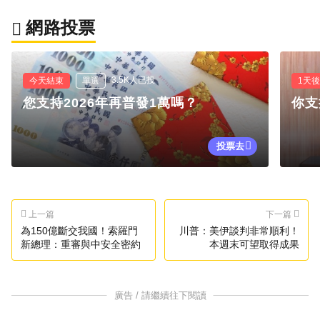
網路投票
3.5K人已投
今天結束
單選
1天
您支持2026年再普發1萬嗎？
你支
投票去
上一篇
下一篇
為150億斷交我國！索羅門
川普：美伊談判非常順利！
新總理：重審與中安全密約
本週末可望取得成果
廣告 / 請繼續往下閱讀