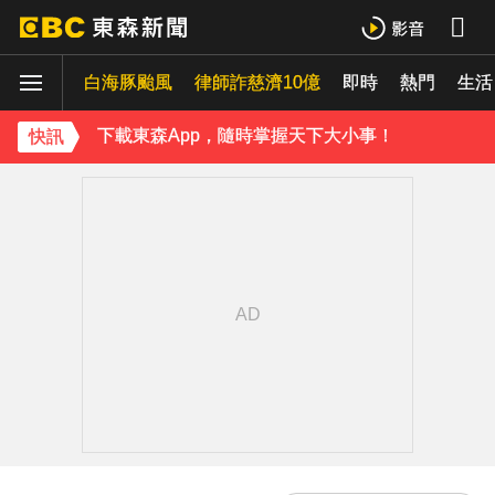
《理財達人秀》X 安聯投信免費講座報名中！搶先卡位 2027
白海豚颱風
下載東森App，隨時掌握天下大小事！
律師詐慈濟10億
即時
熱門
生活
《理財達人秀》X 安聯投信免費講座報名中！搶先卡位 2027
快訊