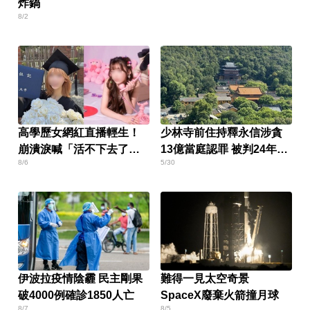
炸鍋
8/2
高學歷女網紅直播輕生！
少林寺前住持釋永信涉貪
崩潰淚喊「活不下去了」
13億當庭認罪 被判24年放
8/6
5/30
仍遭網暴
棄上訴
伊波拉疫情陰霾 民主剛果
難得一見太空奇景
破4000例確診1850人亡
SpaceX廢棄火箭撞月球
8/7
8/5