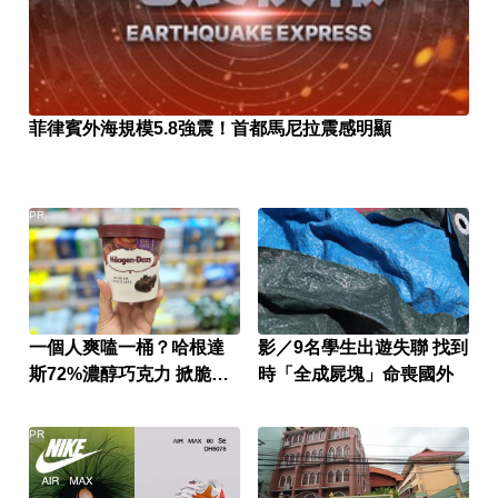
菲律賓外海規模5.8強震！首都馬尼拉震感明顯
PR
一個人爽嗑一桶？哈根達
影／9名學生出遊失聯 找到
斯72%濃醇巧克力 掀脆友
時「全成屍塊」命喪國外
共鳴
PR