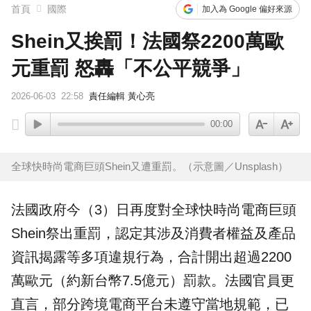
首頁
國際
加入為 Google 偏好來源
Shein又挨罰！法國祭2200萬歐
元重罰 怒轟「不公平競爭」
2026-06-03
22:58
責任編輯 黃心亮
00:00
全球快時尚電商巨頭Shein又遭重罰。（示意圖／Unsplash）
法國
政府今（3）日再度對全球
快時尚
電商
巨頭
Shein
祭出重罰，認定其涉及消費者權益及產品
資訊揭露等多項違規行為，合計開出超過2200
萬歐元（約新台幣7.5億元）罰款。法國官員更
直言，部分跨境電商平台未遵守當地規範，已