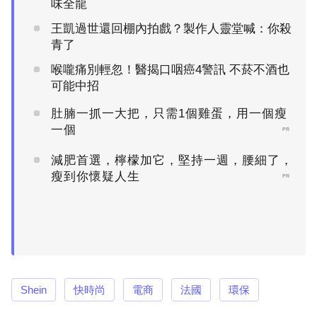
味全龍
王凱過世還回棚內拍戲？製作人靈堂喊：你殺
青了
喉嚨痛別輕忽！醫揭口咽癌4警訊 不菸不酒也
可能中招
肚腩一抓一大把，只需1個雞蛋，用一個瘦
一個
PR
減肥首選，檸檬加它，堅持一週，腰細了，
瘦到你懷疑人生
PR
Shein
快時尚
電商
法國
環保