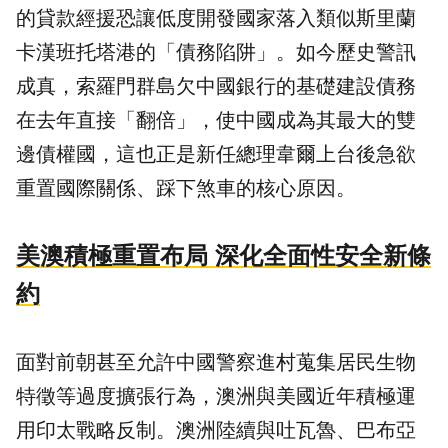
的貸款經援恐讓低度開發國家落入類似斯里蘭
卡漢班托塔港的「債務陷阱」。如今歷史警訊
成真，索羅門群島欠中國銀行的基礎建設債務
在去年直接「翻倍」，使中國成為其最大的雙
邊債權國，這也正是新任總理韋爾上台後急欲
重置國際關係、踩下煞車的核心原因。
美澳積極重置布局 深化全面性安全新條
約
面對前朝甚至允許中國警察進村蒐集居民生物
特徵等過度擴張行為，澳洲與美國近年積極運
用印太戰略反制。澳洲陸續與吐瓦魯、巴布亞