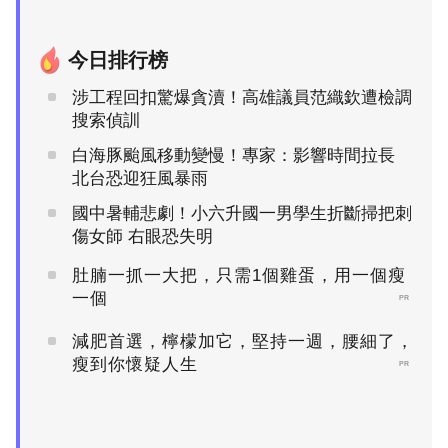
今日排行榜
涉工程回扣驚爆貪瀆！高雄議員范織欽遭檢調
搜索偵訓
白海豚颱風移動變慢！專家：影響時間拉長
北台恐迎狂風暴雨
國中暑輔悲劇！小六升國一男學生折斷掃把刺
傷女師 右眼恐失明
肚腩一抓一大把，只需1個雞蛋，用一個瘦
一個
PR
減肥首選，檸檬加它，堅持一週，腰細了，
瘦到你懷疑人生
PR