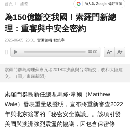
首頁
國際
加入為 Google 偏好來源
為150億斷交我國！索羅門新總
理：重審與中安全密約
2026-06-05
23:01
實習編輯 鄒鎮宇
00:00
索羅門群島總理蘇嘉瓦瑞2019年決議與台灣斷交，改和大陸建
交。（圖／東森新聞）
索羅門群島
新任總理馬修·韋爾（Matthew
Wale）發表重量級聲明，宣布將重新審查2022
年與北京簽署的「秘密安全協議」。該項引發
美國與
澳洲
強烈震盪的協議，因包含保密條