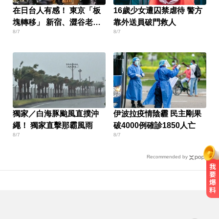
在日台人有感！ 東京「板
16歲少女遭囚禁虐待 警方
塊轉移」 新宿、澀谷老
靠外送員破門救人
8/7
8/7
化？
獨家／白海豚颱風直撲沖
伊波拉疫情陰霾 民主剛果
繩！ 獨家直擊那霸風雨
破4000例確診1850人亡
8/7
8/7
Recommended by
千金股跌落神壇！國巨收540元 分
析師：只是剛開始