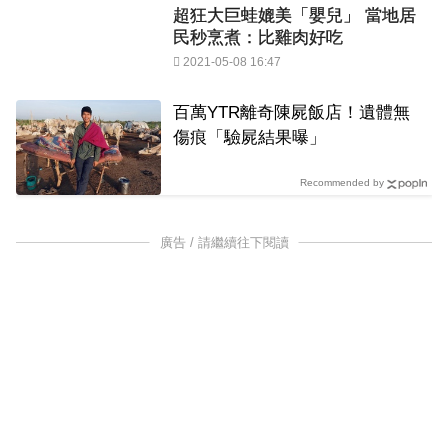
超狂大巨蛙媲美「嬰兒」 當地居
民秒烹煮：比雞肉好吃
2021-05-08 16:47
百萬YTR離奇陳屍飯店！遺體無
傷痕「驗屍結果曝」
Recommended by
廣告 / 請繼續往下閱讀