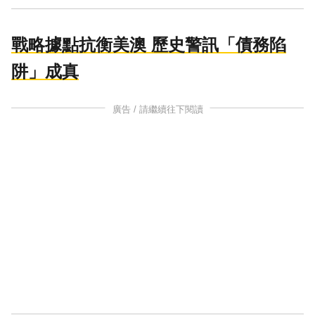
戰略據點抗衡美澳 歷史警訊「債務陷
阱」成真
廣告 / 請繼續往下閱讀