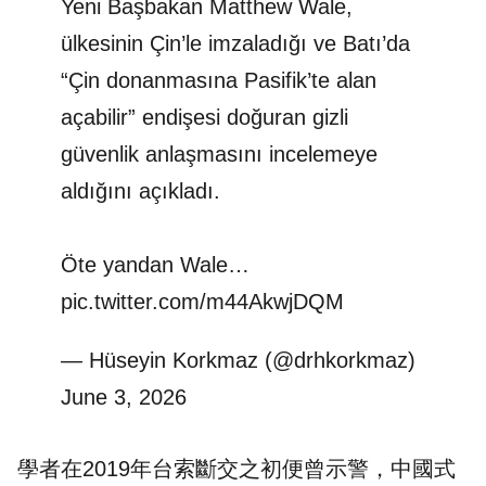
Yeni Başbakan Matthew Wale,
ülkesinin Çin’le imzaladığı ve Batı’da
“Çin donanmasına Pasifik’te alan
açabilir” endişesi doğuran gizli
güvenlik anlaşmasını incelemeye
aldığını açıkladı.
Öte yandan Wale…
pic.twitter.com/m44AkwjDQM
— Hüseyin Korkmaz (@drhkorkmaz)
June 3, 2026
學者在2019年台索斷交之初便曾示警，中國式