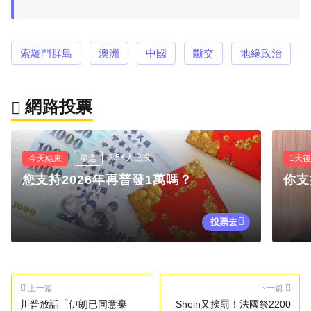
索羅門群島
澳洲
中國
斷交
地緣政治
網路投票
3.5K人已投
今天結束
單選
1天
您支持2026年再普發1萬嗎？
你支
投票去
上一篇
下一篇
川普放話「伊朗已同意棄
Shein又挨罰！法國祭2200