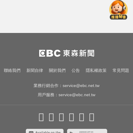
「白海豚」逼近！最新暴風圈侵襲
率曝 一縣市達59％
MLB／李灝宇替補2打數未敲安！拚
台將單季最多安卡關
千金股跌落神壇！國巨收540元 分
析師：只是剛開始
「白海豚」逼近！最新暴風圈侵襲
聯絡我們
新聞自律
關於我們
公告
隱私權政策
常見問題
率曝 一縣市達59％
業務行銷合作：
service@ebc.net.tw
用戶服務：
service@ebc.net.tw