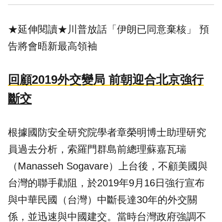
★延伸閱讀★
川普放話「伊朗已同意棄核」 預
告將會晤新最高領袖
回顧2019外交變局 前朝迎合北京強行
斷交
根據國防安全研究院學者章榮明博士助理研究
員過去分析，索羅門群島前總理蘇嘉瓦瑞
（Manasseh Sogavare）上台後，不顧美國與
台灣的聯手勸阻，於2019年9月16日強行宣布
與中華民國（台灣）中斷長達30年的外交關
係，並迅速與
中國
建交。當時台灣政府強調不