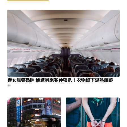
泰女服藥熟睡 慘遭男乘客伸狼爪！衣物留下濕熱痕跡
8/4