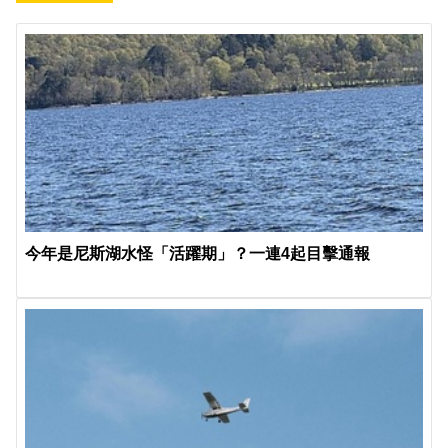
今年是尼斯湖水怪「活躍期」？一連4起目擊通報