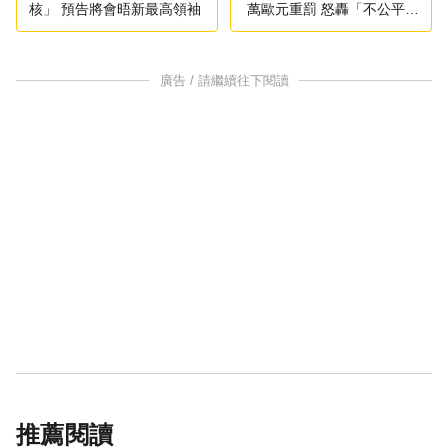
核」 預告將會晤新最高領袖
萬歐元重罰 怒轟「不公平競
爭」
廣告 / 請繼續往下閱讀
推薦閱讀