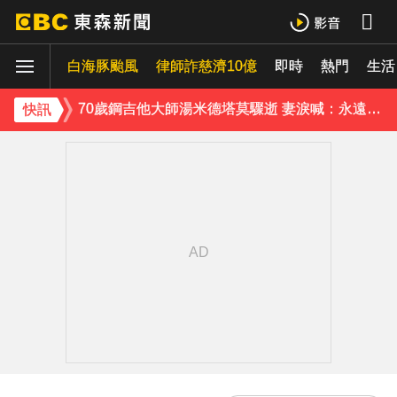
《理財達人秀》X 安聯投信免費講座報名中！搶先卡位 2027
白海豚颱風
律師詐慈濟10億
即時
熱門
生活
70歲鋼吉他大師湯米德塔莫驟逝 妻淚喊：永遠是我一生摯愛
姜厚任小24歲女友「3碩1博」造假？ 台大回應了
快訊
下載東森App，隨時掌握天下大小事！
熊本強震！台灣送帳篷成搶手物資 日網讚：比政府還快