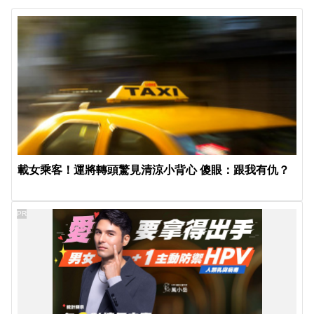
載女乘客！運將轉頭驚見清涼小背心 傻眼：跟我有仇？
PR