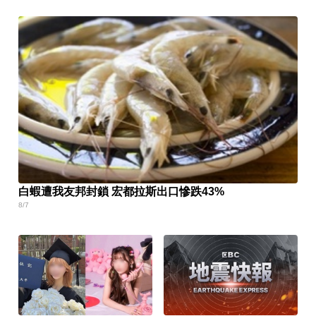
白蝦遭我友邦封鎖 宏都拉斯出口慘跌43%
8/7