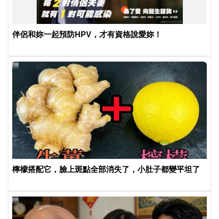
伴侶和妳一起預防HPV，才有資格說愛妳！
PR
檸檬搭配它，臉上斑點全部消失了，小肚子都變平坦了
PR