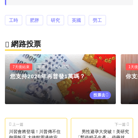
工時
肥胖
研究
英國
勞工
網路投票
3.6K人已投
7天後結束
單選
1天
您支持2026年再普發1萬嗎？
你支
投票去
上一篇
下一篇
川習會將登場！川普傳不住
男性避孕大突破！美研究
御用飯店 大使館周邊維安升
「暫停精子生產」 停藥就恢