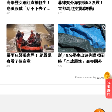
高學歷女網紅直播輕生！
菲律賓外海規模5.8強震！
崩潰淚喊「活不下去了」
首都馬尼拉震感明顯
8/6
8/7
仍遭網暴
暴雨狂襲張家界！ 絕景隱
影／9名學生出遊失聯 找到
身看了個寂寞
時「全成屍塊」命喪國外
8/7
3/5
Recommended by
「白海豚」逼近！最新暴風圈侵襲
率曝 一縣市達59％