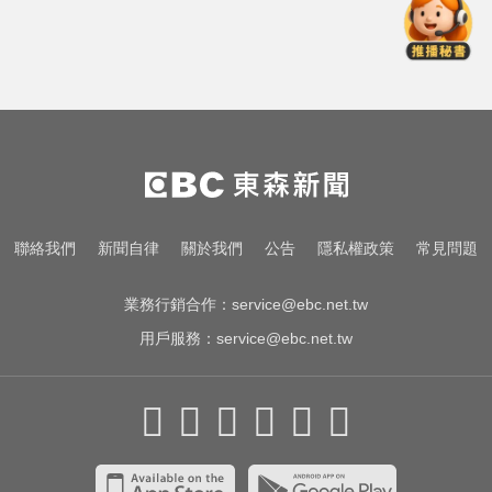
屏東女欠50萬高利貸！遭3惡煞追討
小吃店包廂多次性侵
醫起看／他隱眼「連戴一週」差點
失明 醫揭防護指南
「白海豚」逼近！最新暴風圈侵襲
率曝 一縣市達59％
屏東女欠50萬高利貸！遭3惡煞追討
聯絡我們
新聞自律
關於我們
公告
隱私權政策
常見問題
小吃店包廂多次性侵
業務行銷合作：
service@ebc.net.tw
用戶服務：
service@ebc.net.tw