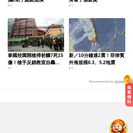
8/5
8/7
泰國校園開槍掃射釀7死15
新／10分鐘連2震！菲律賓
傷！槍手反鎖教室自轟身
外海規模6.3、5.2地震
8/7
8/5
亡
Recommended by
喉嚨痛別輕忽！醫揭口咽癌4警訊
不菸不酒也可能中招
資深歌手「小秦漢」張海漢辭世享
壽68歲 好友證實噩耗