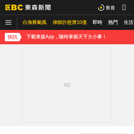
《理財達人秀》X 安聯投信免費講座報名中！搶先卡位 2027
白海豚颱風
律師詐慈濟10億
即時
熱門
生活
下載東森App，隨時掌握天下大小事！
快訊
《理財達人秀》X 安聯投信免費講座報名中！搶先卡位 2027