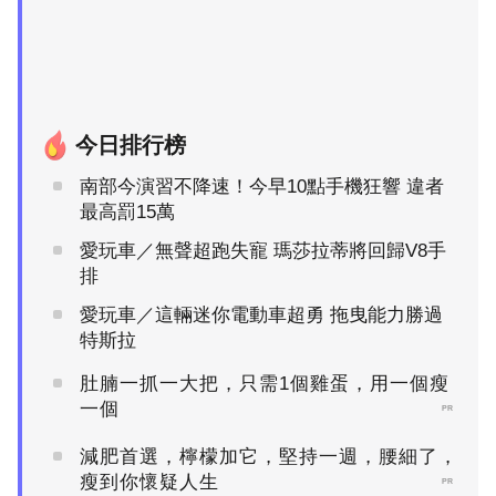
今日排行榜
南部今演習不降速！今早10點手機狂響 違者
最高罰15萬
愛玩車／無聲超跑失寵 瑪莎拉蒂將回歸V8手
排
愛玩車／這輛迷你電動車超勇 拖曳能力勝過
特斯拉
肚腩一抓一大把，只需1個雞蛋，用一個瘦
一個
PR
減肥首選，檸檬加它，堅持一週，腰細了，
瘦到你懷疑人生
PR