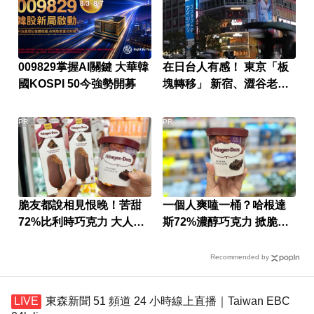
009829掌握AI關鍵 大華韓
在日台人有感！ 東京「板
國KOSPI 50今強勢開募
塊轉移」 新宿、澀谷老
化？
PR
PR
脆友都說相見恨晚！苦甜
一個人爽嗑一桶？哈根達
72%比利時巧克力 大人味
斯72%濃醇巧克力 掀脆友
爆紅！
共鳴
Recommended by
東森新聞 51 頻道 24 小時線上直播｜Taiwan EBC