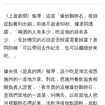
《上遊新聞》報導，這道「爆炒鵝卵石」視頻
從點餐到出鍋，前後不超過50秒。據老闆透
露，「喝酒的人有多少，吃這個的就有多
少。」至於嗍完的石頭是否歸還需要歸還？老
闆則稱「可以帶回去作紀念，也可以繼續炒來
吃。」
據央視《是真的嗎》報導，該小吃是湖北省恩
施州的一道地方菜。對此，恩施州餐飲協會相
關負責人證實，「夜市賣的這種爆炒鵝卵石，
是我們當地的一道菜，叫嗍丟。以前當地人把
河裡鵝卵石撈起來，洗乾淨後放點調料，放點