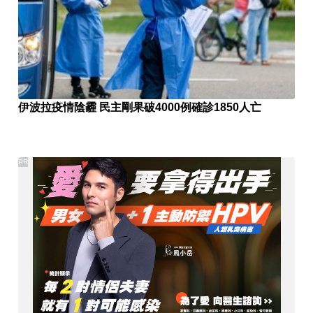
伊波拉疫情陰霾 民主剛果破4000例確診1850人亡
PR