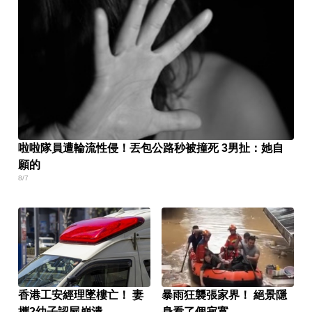
啦啦隊員遭輪流性侵！丟包公路秒被撞死 3男扯：她自
願的
8/7
香港工安經理墜樓亡！ 妻
暴雨狂襲張家界！ 絕景隱
攜2幼子認屍崩潰
身看了個寂寞