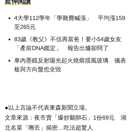
延伸閱讀
4大學112學年「學雜費喊漲」 平均漲159
至265元
83歲《教父》不信再當爸！要小54歲女友
「產前DNA鑑定」 報告出爐卻冏了
車內墨鏡反射陽光起火燒熔擋風玻璃 儀表
板與方向盤也全毀
●以上言論不代表東森新聞立場。
文章來源：
夜市賣「爆炒鵝卵石」1份69元 湖
北名菜「嗍丟」揭密…吃法超驚人