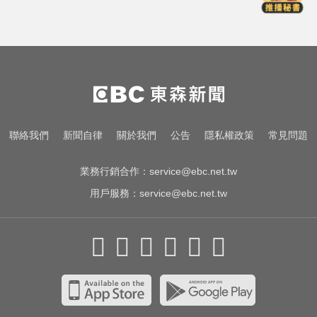
金牌員工轉投李多慧！剪輯師突暴
紅狂接20業配 Joeman 認：我也會
想離職
喉嚨痛別輕忽！醫揭口咽癌4警訊
不菸不酒也可能中招
資深歌手「小秦漢」張海漢辭世享
聯絡我們
新聞自律
關於我們
公告
隱私權政策
常見問題
壽68歲 好友證實噩耗
業務行銷合作：
service@ebc.net.tw
用戶服務：
service@ebc.net.tw