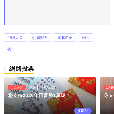
中國大陸
炒鵝卵石
湖北名菜
嗍丟
夜市
網路投票
3.5K人已投
今天結束
單選
1天
您支持2026年再普發1萬嗎？
你支
投票去