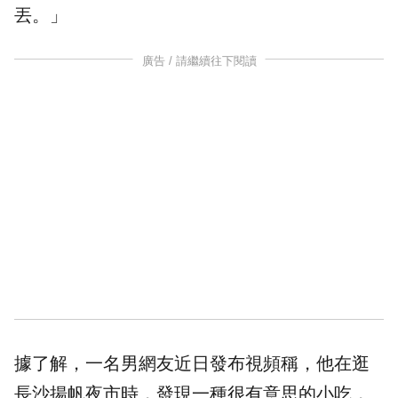
丟
。」
廣告 / 請繼續往下閱讀
據了解，一名男網友近日發布視頻稱，他在逛
長沙揚帆
夜市
時，發現一種很有意思的小吃，