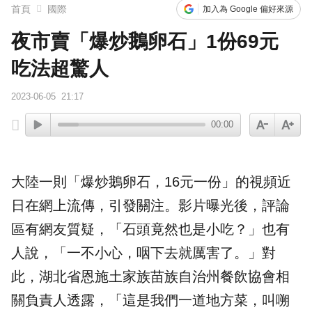
首頁
國際
加入為 Google 偏好來源
夜市賣「爆炒鵝卵石」1份69元
吃法超驚人
2023-06-05
21:17
00:00
大陸一則「爆
炒鵝卵石
，16元一份」的視頻近
日在網上流傳，引發關注。影片曝光後，評論
區有網友質疑，「石頭竟然也是小吃？」也有
人說，「一不小心，咽下去就厲害了。」對
此，湖北省恩施土家族苗族自治州餐飲協會相
關負責人透露，「這是我們一道地方菜，叫
嗍