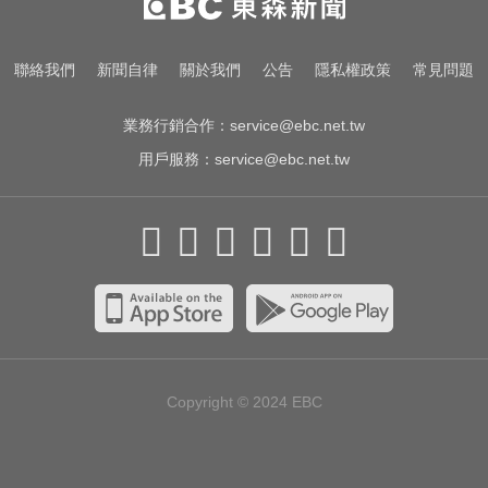
列國家災難
愛玩車／採對開車門 Genesis GV90
聯絡我們
新聞自律
關於我們
公告
隱私權政策
常見問題
將登場
業務行銷合作：
service@ebc.net.tw
用戶服務：
service@ebc.net.tw
Copyright © 2024
EBC