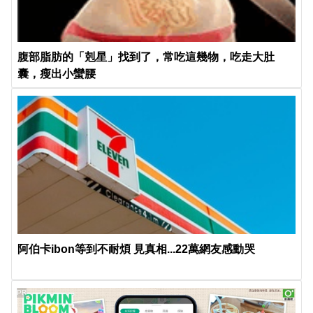
腹部脂肪的「剋星」找到了，常吃這幾物，吃走大肚
囊，瘦出小蠻腰
阿伯卡ibon等到不耐煩 見真相...22萬網友感動哭
PR