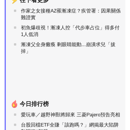
作家之女接種AZ罹漸凍症？疾管署：因果關係
難證實
初魚爆歧視！漸凍人控「代步車占位」得多付
1人低消
漸凍父全身癱瘓 剩眼睛能動...崩潰求兒「拔
掉」
今日排行榜
愛玩車／越野神獸將歸來 三菱Pajero預告亮相
台股回檔ETF全賺「該跑嗎？」網揭最大陷阱