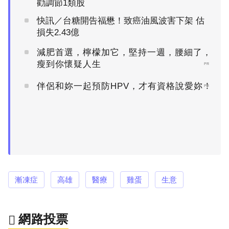
勸調節1類股
快訊／台糖開告福懋！致癌油風波害下架 估
損失2.43億
減肥首選，檸檬加它，堅持一週，腰細了，
瘦到你懷疑人生
PR
伴侶和妳一起預防HPV，才有資格說愛妳！
PR
漸凍症
高雄
醫療
雞蛋
生意
網路投票