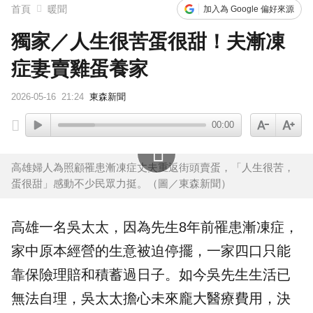
首頁
暖聞
加入為 Google 偏好來源
獨家／人生很苦蛋很甜！夫漸凍
症妻賣雞蛋養家
2026-05-16
21:24
東森新聞
00:00
高雄婦人為照顧罹患漸凍症丈夫重返街頭賣蛋，「人生很苦，
蛋很甜」感動不少民眾力挺。（圖／東森新聞）
高雄
一名吳太太，因為先生8年前罹患
漸凍症
，
家中原本經營的
生意
被迫停擺，一家四口只能
靠保險理賠和積蓄過日子。如今吳先生生活已
無法自理，吳太太擔心未來龐大
醫療
費用，決