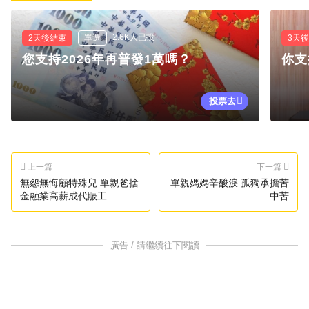
2.6K人已投
2天後結束
單選
3天
您支持2026年再普發1萬嗎？
你支
投票去
上一篇
下一篇
無怨無悔顧特殊兒 單親爸捨
單親媽媽辛酸淚 孤獨承擔苦
金融業高薪成代賑工
中苦
廣告 / 請繼續往下閱讀