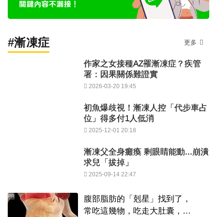
#漸凍症
更多
作家之女接種AZ罹漸凍症？疾管
署：因果關係難證實
2026-03-20 19:45
初魚爆歧視！漸凍人控「代步車占
位」得多付1人低消
2025-12-01 20:18
漸凍父全身癱瘓 剩眼睛能動...崩潰
求兒「拔掉」
2025-09-14 22:47
PR
腹部脂肪的「剋星」找到了，
常吃這幾物，吃走大肚囊，瘦