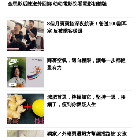
金馬影后陳淑芳回鄉 幼幼電影院看電影初體驗
8個月寶寶搭深夜航班！爸送100副耳
塞 反被乘客暖爆
PR
踩著空氣，邁向極限，讓每一步都輕
盈有力
PR
減肥首選，檸檬加它，堅持一週，腰
細了，瘦到你懷疑人生
獨家／外籍男遇坍方幫鋸擋路樹 女孩