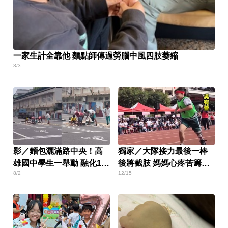
一家生計全靠他 麵點師傅過勞腦中風四肢萎縮
3/3
影／麵包灑滿路中央！高
獨家／大隊接力最後一棒
雄國中學生一舉動 融化11
後將截肢 媽媽心疼苦籌醫
8/2
12/15
萬網友
療費用