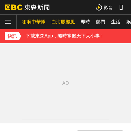
《大熱門》收攤1年！吳宗憲率Lulu、陳漢典再合體：我們還是回來了
衝啊中華隊
白海豚颱風
即時
熱門
生活
18歲帥兒離開台灣！前主播蔣雅淇忍淚嘆：最難放手的是媽媽
娛
下載東森App，隨時掌握天下大小事！
快訊
《理財達人秀》X 安聯投信免費講座報名中！搶先卡位 2027