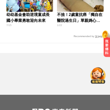
幼幼基金會助逆境童成長
不捨！2歲童抗癌「獨自在
國小畢業勇敢迎向未來
醫院過生日」單親媽心碎
7/15
1/22
求助
Recommended by
南韓熱浪19死！ 總統李在明宣布：
列國家災難
愛玩車／採對開車門 Genesis GV90
將登場
疑追星遭網暴！女網紅情緒崩潰 直
播中輕生
南韓熱浪19死！ 總統李在明宣布：