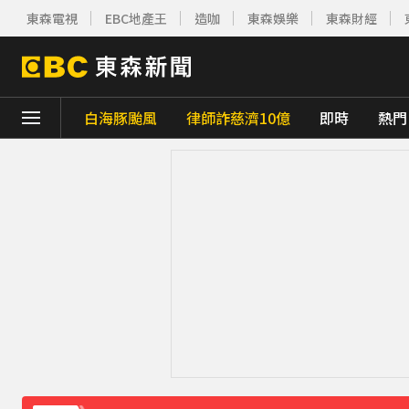
東森電視
EBC地產王
造咖
東森娛樂
東森財經
白海豚颱風
律師詐慈濟10億
即時
熱門
下載東森App，隨時掌握天下大小事！
獨家／女拒付4百洗頭費！ 髮廊老闆怒：洗
才準備出家！昔泰國男團成員溺斃 背包藏20
澎湖13孩沒人顧！擠10坪屋「小孩顧小孩」