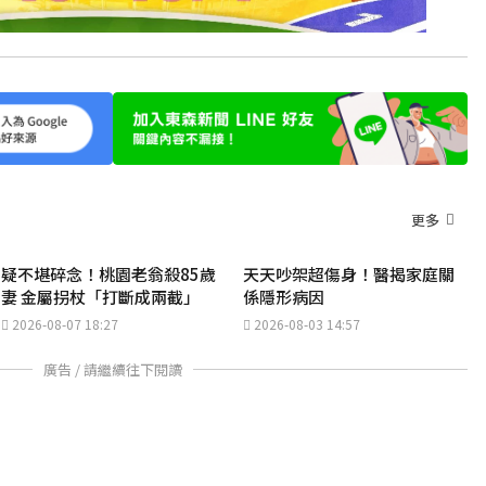
更多
疑不堪碎念！桃園老翁殺85歲
天天吵架超傷身！醫揭家庭關
妻 金屬拐杖「打斷成兩截」
係隱形病因
2026-08-07 18:27
2026-08-03 14:57
廣告 / 請繼續往下閱讀