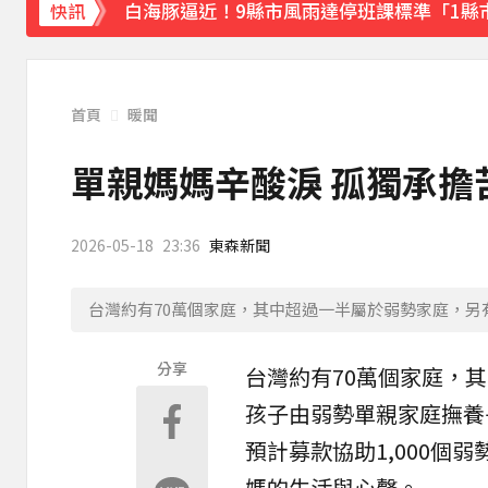
白海豚逼近！9縣市風雨達停班課標準「1縣
快訊
快訊／白海豚逼近！連江縣宣布明天停班停
《理財達人秀》X 安聯投信免費講座報名中！搶
首頁
暖聞
下載東森App，隨時掌握天下大小事！
單親媽媽辛酸淚 孤獨承擔
獨家／女拒付4百洗頭費！ 髮廊老闆怒：洗
2026-05-18
23:36
東森新聞
台灣約有70萬個家庭，其中超過一半屬於弱勢家庭，另
分享
台灣約有70萬個
家庭
，其
孩子由弱勢
單親
家庭撫養
預計募款協助1,000
媽的生活與心聲。