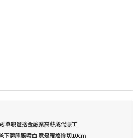
兒 單親爸捨金融業高薪成代賑工
爸下體腫脹噴血 竟是罹癌慘切10cm