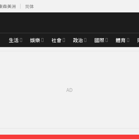
東森美洲
简体
生活
娛樂
社會
政治
國際
體育
「霸王頭」
7分鐘前
公斤重物
11分鐘前
 母離家帶走補助金
17分鐘前