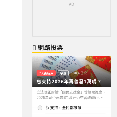
網路投票
3.9K人已投
7天後結束
單選
您支持2026年再普發1萬嗎？
立法院正討論「國民支援金」等相關提案，
2026年是否再普發1萬元仍待審議(請見下
方新聞)。如果2026年再普發1萬元，你支
👍 支持，全民都該領
持嗎？