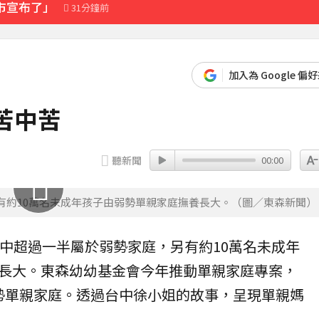
市宣布了」
31分鐘前
課
55分鐘前
先卡位 2027
加入為 Google 偏
苦中苦
「霸王頭」
7分鐘前
聽新聞
00:00
有約10萬名未成年孩子由弱勢單親家庭撫養長大。（圖／東森新聞）
中超過一半屬於
弱勢
家庭，另有約10萬名未成年
長大。東森幼幼基金會今年推動單親家庭
專案
，
個弱勢單親家庭。透過台中徐小姐的故事，呈現單親媽