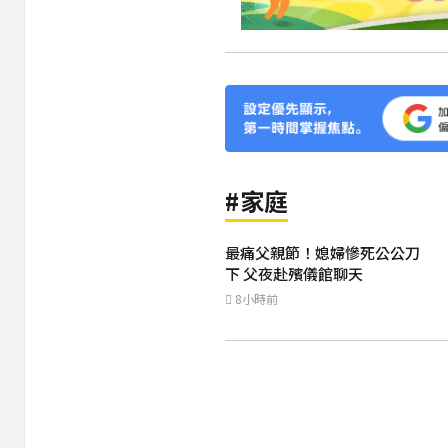
#家庭
最痛父親節！媳婦慘死公公刀
下 父夜赴殯儀館聊天
8小時前