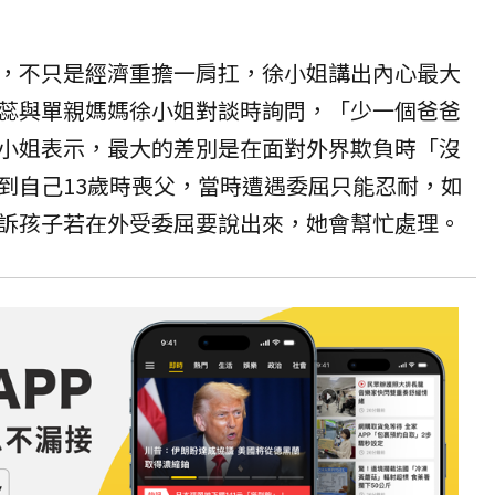
，不只是
經濟
重擔一肩扛，徐小姐講出內心最大
蕊與單親媽媽徐小姐對談時詢問，「少一個爸爸
小姐表示，最大的差別是在面對外界欺負時「沒
到自己13歲時喪父，當時遭遇委屈只能忍耐，如
訴孩子若在外受委屈要說出來，她會幫忙處理。