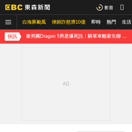
富婆砸錢拍短劇塞60場吻戲！男星爆「開房被包養」 親上火線揭真相
白海豚颱風
律師詐慈濟10億
即時
熱門
SEVENTEEN勝寬、Dino同天入伍！玟奎9月服替代役
生活
泰男團Dragon 5男星爆死訊！騎單車離家失聯 陳屍河中驚見「20公斤重物」
快訊
女星告別9年演藝圈！轉行當計程車司機 曝收入：比演員賺更多
蔡阿嘎陷爭議！蘿拉神隱19個月首發文 遭酸「詐騙集團回歸」回應了
下載東森App，隨時掌握天下大小事！
玉澤演巡演首站獻給台北！加碼「自拍+簽名會」 寵粉無極限