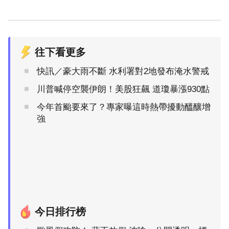
往下看更多
快訊／豪大雨不斷 水利署對2地發布淹水警戒
川普喊停空襲伊朗！美股狂飆 道瓊暴漲930點
今年首颱要來了？專家曝這時熱帶擾動醞釀增
強
今日排行榜