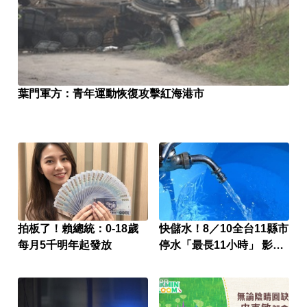
葉門軍方：青年運動恢復攻擊紅海港市
拍板了！賴總統：0-18歲
快儲水！8／10全台11縣市
每月5千明年起發放
停水「最長11小時」 影響
區域、時間一次看
PR