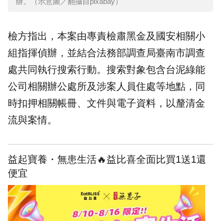
辦。（示意圖／翻攝自pixabay）
檢方指出，本案由專責檢肅黑金及國安相關小
組指揮偵辦，並結合法務部調查局臺南市調查
處共同執行搜索行動。搜索對象包含台泥綠能
公司相關辦公處所及涉案人員住處等地點，同
時扣押相關帳冊、文件與電子資料，以釐清金
流與案情。
益起寶養・無患生活🔥益比喜全面比買1送1還
便宜