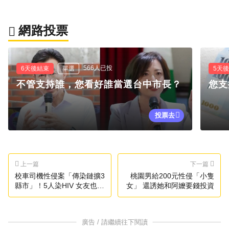
網路投票
566人已投
6天後結束
單選
5天
不管支持誰，您看好誰當選台中市長？
您支
投票去
上一篇
下一篇
校車司機性侵案「傳染鏈擴3
桃園男給200元性侵「小隻
縣市」！5人染HIV 女友也受
女」 還誘她和阿嬤要錢投資
害
廣告 / 請繼續往下閱讀