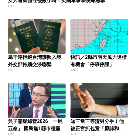
女兵遭集體性侵數小時！英國軍事學院爆黑幕
8/10
烏干達拒絕台灣護照入境
快訊／2縣市明天風力達標
外交部持續交涉聯繫
有機會「停班停課」
8/8
8/9
吳子嘉爆綠營2026「一屍
知三當三等渣男分手！他
五命」 國民黨1縣市穩贏
被正宮抓包竟「原諒和
8/10
8/10
好」妹子崩潰