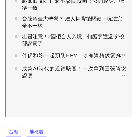
颱風假攻防！ 蔣不放假 沈嗆：公開透明、標
準一致
台股資金大轉彎？ 達人揭背後關鍵：玩法完
全不一樣
出國注意！2國拒台人入境、扣護照遣返 外交
部證實了
伴侶和妳一起預防HPV，才有資格說愛妳！
PR
成為AI時代的道德駭客！一次拿到三張資安
證照
PR
台泥
地檢署