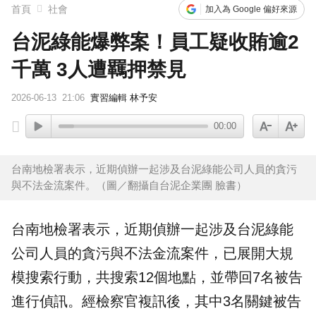
首頁
社會
加入為 Google 偏好來源
台泥綠能爆弊案！員工疑收賄逾2
千萬 3人遭羈押禁見
2026-06-13
21:06
實習編輯 林予安
00:00
台南地檢署表示，近期偵辦一起涉及台泥綠能公司人員的貪污
與不法金流案件。（圖／翻攝自台泥企業團 臉書）
台南
地檢署
表示，近期偵辦一起涉及
台泥
綠能
公司人員的貪污與不法金流案件，已展開大規
模搜索行動，共搜索12個地點，並帶回7名被告
進行偵訊。經檢察官複訊後，其中3名關鍵被告