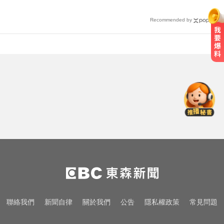
Recommended by
還有新颱風？罕見「3颱風+1熱帶低
壓」 降雨時程出爐
吳子嘉爆綠營2026「一屍五命」 國
民黨1縣市穩贏
才連莊金鐘紅毯主持！夏和熙突曝
「像被卡車撞」備賽狂操滿手繭
還有新颱風？罕見「3颱風+1熱帶低
壓」 降雨時程出爐
吳子嘉爆綠營2026「一屍五命」 國
聯絡我們
新聞自律
關於我們
公告
隱私權政策
常見問題
民黨1縣市穩贏