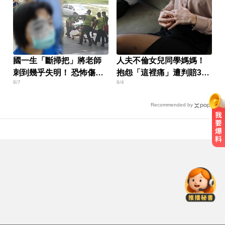
國一生「斷掃把」將老師
人夫不倫女兒同學媽媽！
刺到幾乎失明！ 恐怖傷勢
抱怨「這裡痛」遭判賠30
8/7
8/4
曝光
萬
Recommended by
愛玩車／無聲超跑失寵 瑪莎拉蒂將
回歸V8手排
今立秋拚轉運！命理師點名「6生
肖」：把握黃金7天
一變天膝蓋就發癢？李祖寧自曝半