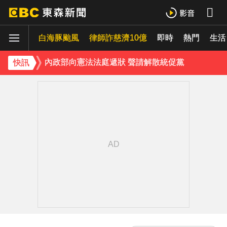
下載東森App，隨時掌握天下大小事！
白海豚颱風
內政部向憲法法庭遞狀 聲請解散統促黨
律師詐慈濟10億
即時
熱門
生活
《理財達人秀》X 安聯投信免費講座報名中！搶先卡位 2027
快訊
下載東森App，隨時掌握天下大小事！
內政部向憲法法庭遞狀 聲請解散統促黨