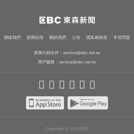
月板變形，醫揭保骨與增肌兩大救
星！
愛玩車／無聲超跑失寵 瑪莎拉蒂將
回歸V8手排
今立秋拚轉運！命理師點名「6生
聯絡我們
新聞自律
關於我們
公告
隱私權政策
常見問題
肖」：把握黃金7天
業務行銷合作：
service@ebc.net.tw
用戶服務：
service@ebc.net.tw
Copyright © 2024
EBC