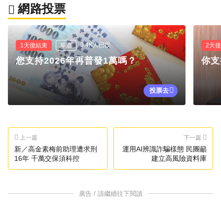
網路投票
3.4K人已投
1天後結束
單選
2天
您支持2026年再普發1萬嗎？
你支
投票去
上一篇
下一篇
新／高金素梅前助理遭求刑
運用AI辨識詐騙樣態 民團籲
16年 千萬交保須科控
建立高風險資料庫
廣告 / 請繼續往下閱讀