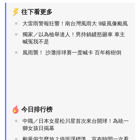
往下看更多
大雷雨警報狂響！南台灣風雨大 9級風像颱風
獨家／以為檢舉達人！男持鍋鏟怒砸車 車主
喊冤我不是
風雨襲！ 沙灘排球賽一度喊卡 百年榕樹倒
今日排行榜
中職／日本女星松川星首次來台開球！為統一
獅女孩日揭幕
颱風假怎麼放？停班課標準、宣布時間一次看