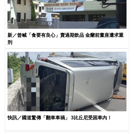
新／曾喊「食要有良心」賣過期飲品 金蘭前董座遭求重
刑
快訊／國道驚傳「翻車車禍」 3比丘尼受困車內！