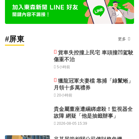
#屏東
更多
貨車失控撞上民宅 車頭撞凹駕駛
傷重不治
5小時前
獵龍冠軍夫妻檔 靠捕「綠鬣蜥」
月領十多萬禮券
20小時前
貴金屬董座遭綑綁虐殺！監視器全
故障 網疑「他是抽籤辦事」
2026-08-05 15:39