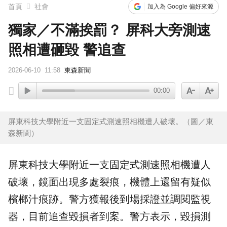
首頁
社會
加入為 Google 偏好來源
獨家／不滿挨罰？ 屏科大旁測速
照相遭砸毀 警追查
2026-06-10
11:58
東森新聞
00:00
屏東科技大學附近一支固定式測速照相機遭人破壞。（圖／東
森新聞）
屏東
科技大學附近一支固定式
測速照相機
遭人
破壞，鏡面出現多處裂痕，機體上還留有疑似
檳榔汁
痕跡。警方獲報後到場採證並調閱監視
器，目前追查毀損者到案。警方表示，毀損測