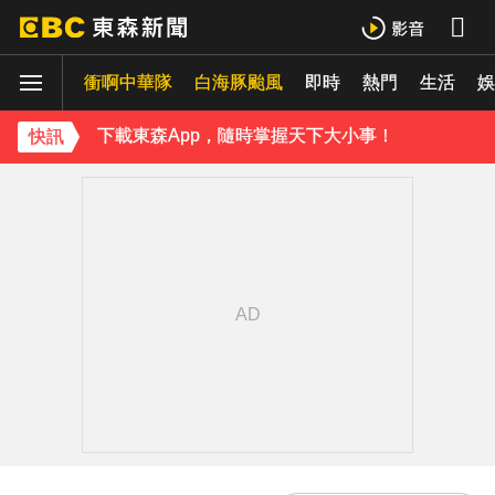
《理財達人秀》X 安聯投信免費講座報名中！搶先卡位 2027
衝啊中華隊
下載東森App，隨時掌握天下大小事！
白海豚颱風
即時
熱門
生活
娛
《理財達人秀》X 安聯投信免費講座報名中！搶先卡位 2027
快訊