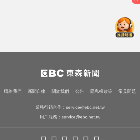
環法女子自行車賽爆「胸罩作
弊」！官方急出手
白海豚逼近放颱風假？蔣萬安說話
了
愛玩車／帕加尼螺絲超貴 可買保時
捷
環法女子自行車賽爆「胸罩作
弊」！官方急出手
白海豚逼近放颱風假？蔣萬安說話
聯絡我們
新聞自律
關於我們
公告
隱私權政策
常見問題
了
業務行銷合作：
service@ebc.net.tw
用戶服務：
service@ebc.net.tw