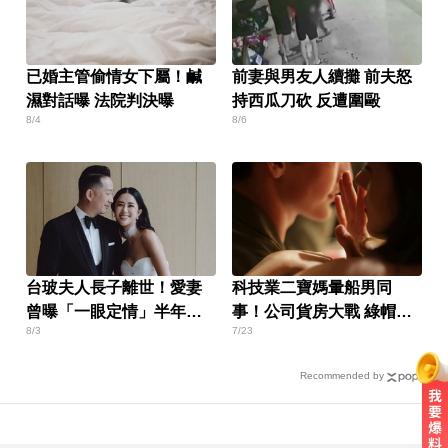
已婚主管偷情女下屬！鹹
前妻與男友人續攤 前夫怒
濕對話曝 法院判決曝
持西瓜刀砍 反遭圍毆
8/4
8/6
台玻夫人長子離世！愛妻
科技業二寶媽暈船男同
曾曝「一眼定情」半年就
事！公司貨房大戰 綠帽夫
8/3
7/23
定終身
崩潰
Recommended by