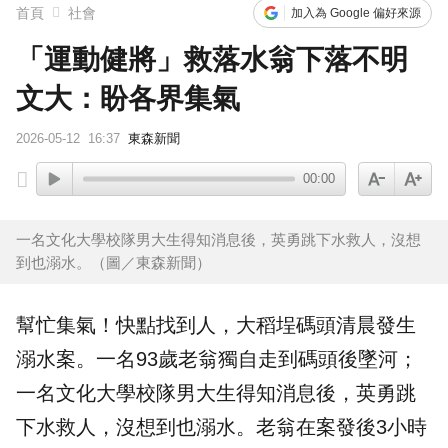
首頁
社會
加入為 Google 偏好來源
「運動健將」救落水翁下落不明
文大：盼各界集氣
2026-05-12
16:37
東森新聞
00:00
一名文化大學校隊男大生得知消息後，英勇跳下水救人，沒想
到也溺水。（圖／東森新聞）
幫忙集氣！快點找到人，
大稻埕
碼頭
清晨發生
溺水
案。一名93歲老翁獨自走到碼頭後墜河；
一名
文化大學
校隊
男大生得知消息後，英勇跳
下水救人，沒想到也溺水。老翁在案發後3小時