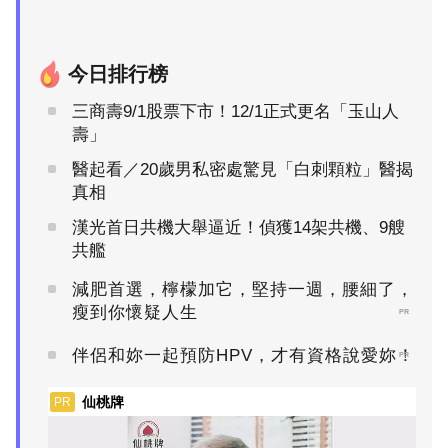
今日排行榜
三商壽9/1股票下市！12/1正式更名「玉山人
壽」
醫起看／20歲男私密處驚見「白刺顆粒」醫揭
真相
漢光首日共機大舉逼近！偵獲14架共機、9艘
共艦
減肥首選，檸檬加它，堅持一週，腰細了，
瘦到你懷疑人生
PR
伴侶和妳一起預防HPV，才有資格說愛妳！
PR
仙桃牌
PR