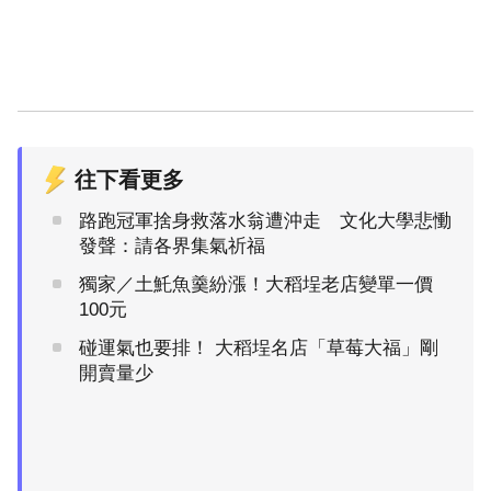
往下看更多
路跑冠軍捨身救落水翁遭沖走 文化大學悲慟
發聲：請各界集氣祈福
獨家／土魠魚羹紛漲！大稻埕老店變單一價
100元
碰運氣也要排！ 大稻埕名店「草莓大福」剛
開賣量少