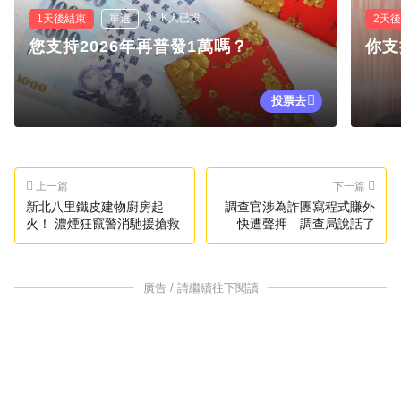
3.1K人已投
1天後結束
單選
2天
您支持2026年再普發1萬嗎？
你支
投票去
上一篇
下一篇
新北八里鐵皮建物廚房起
調查官涉為詐團寫程式賺外
火！ 濃煙狂竄警消馳援搶救
快遭聲押 調查局說話了
廣告 / 請繼續往下閱讀