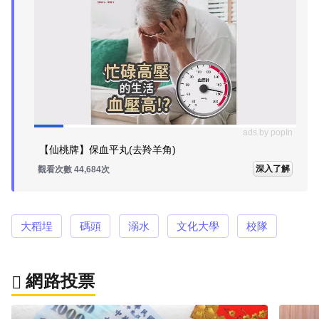
ads by popIn
【仙桃牌】保血平丸(去羚羊角)
深入了解
觀看次數 44,684次
大稻埕
碼頭
溺水
文化大學
校隊
網路投票