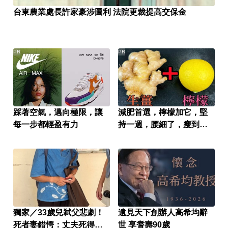
台東農業處長許家豪涉圖利 法院更裁提高交保金
PR
PR
踩著空氣，邁向極限，讓
減肥首選，檸檬加它，堅
每一步都輕盈有力
持一週，腰細了，瘦到你
懷疑人生
獨家／33歲兒弒父悲劇！
遠見天下創辦人高希均辭
死者妻錯愕：丈夫死得太
世 享耆壽90歲