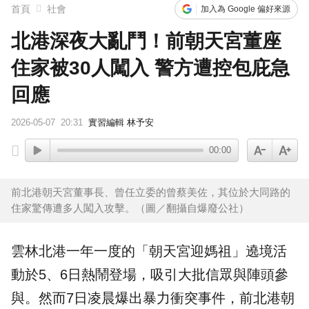
首頁
社會
加入為 Google 偏好來源
北港深夜大亂鬥！前朝天宮董座
住家被30人闖入 警方遭控包庇急
回應
2026-05-07
20:31
實習編輯 林予安
00:00
前北港朝天宮董事長、曾任立委的曾蔡美佐，其位於大同路的
住家驚傳遭多人闖入攻擊。（圖／翻攝自爆廢公社）
雲林
北港
一年一度的「
朝天宮
迎媽祖」遶境活
動於5、6日熱鬧登場，吸引大批信眾與陣頭參
與。然而7日凌晨爆出暴力衝突事件，前北港朝