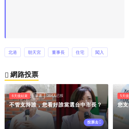
北港
朝天宮
董事長
住宅
闖入
網路投票
364人已投
6天後結束
單選
5天
不管支持誰，您看好誰當選台中市長？
您支
投票去