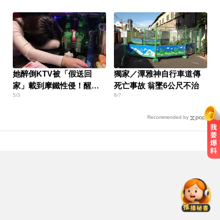
她醉倒KTV被「假送回
獨家／潭雅神自行車道傳
家」載到摩鐵性侵！醒來
死亡事故 翁墜6公尺不治
5/3
8/7
婚姻全毀
Recommended by
台股資金大轉彎？ 達人揭背後關
鍵：玩法完全不一樣
緊守共軍攻台北潛在路線！ 憲兵颱
風夜搭捷運增援