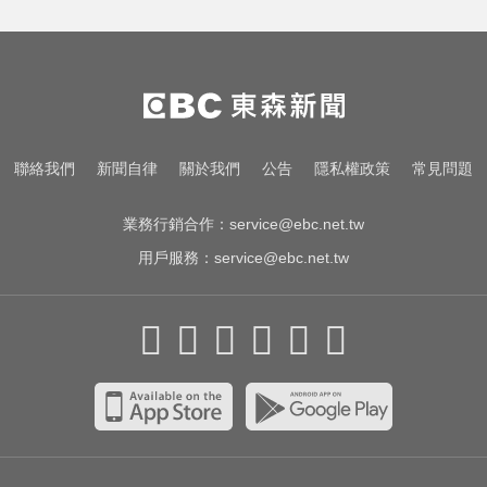
那斯達克啟動「全球交易時間」 美
股每日最長交易23小時
台股資金大轉彎？ 達人揭背後關
鍵：玩法完全不一樣
緊守共軍攻台北潛在路線！ 憲兵颱
聯絡我們
新聞自律
關於我們
公告
隱私權政策
常見問題
風夜搭捷運增援
業務行銷合作：
service@ebc.net.tw
用戶服務：
service@ebc.net.tw