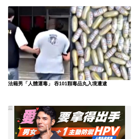
法籍男「人體運毒」 吞101顆毒品丸入境遭逮
PR