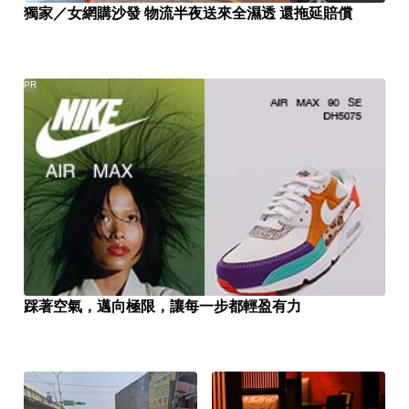
獨家／女網購沙發 物流半夜送來全濕透 還拖延賠償
PR
踩著空氣，邁向極限，讓每一步都輕盈有力