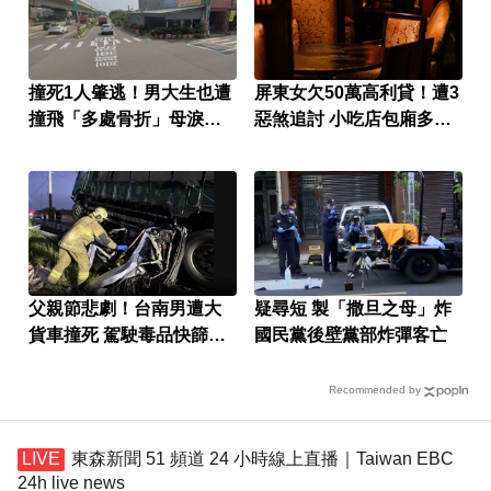
撞死1人肇逃！男大生也遭
屏東女欠50萬高利貸！遭3
撞飛「多處骨折」母淚：
惡煞追討 小吃店包廂多次
家快瓦解
性侵
父親節悲劇！台南男遭大
疑尋短 製「撒旦之母」炸
貨車撞死 駕駛毒品快篩陽
國民黨後壁黨部炸彈客亡
性遭送辦
Recommended by
東森新聞 51 頻道 24 小時線上直播｜Taiwan EBC
24h live news