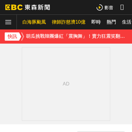
胡瓜挑戰韓團爆紅「震胸舞」！賣力狂震笑翻全場 慘被虧：是在震肚子？
白海豚颱風
下載東森App，隨時掌握天下大小事！
律師詐慈濟10億
即時
熱門
生活
胡瓜挑戰韓團爆紅「震胸舞」！賣力狂震笑翻全場 慘被虧：是在震肚子？
快訊