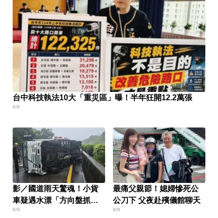
台中科技執法10大「重災區」曝！半年狂開12.2萬張
8/8
影／國道雨天驚魂！小貨
最痛父親節！媳婦慘死公
車疑遇水漂「方向盤抓不
公刀下 父夜赴殯儀館聊天
8/9
8/8
住」翻車