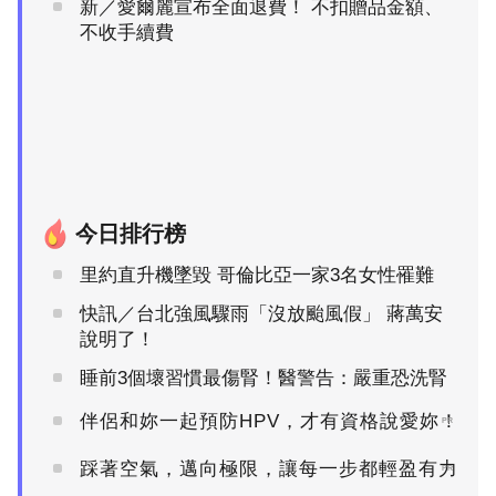
新／愛爾麗宣布全面退費！ 不扣贈品金額、
不收手續費
今日排行榜
里約直升機墜毀 哥倫比亞一家3名女性罹難
快訊／台北強風驟雨「沒放颱風假」 蔣萬安
說明了！
睡前3個壞習慣最傷腎！醫警告：嚴重恐洗腎
伴侶和妳一起預防HPV，才有資格說愛妳！
PR
踩著空氣，邁向極限，讓每一步都輕盈有力
PR