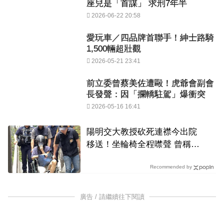
座兒是「首謀」 求刑7年半
2026-06-22 20:58
愛玩車／四品牌首聯手！紳士路騎
1,500輛超壯觀
2026-05-21 23:41
前立委曾蔡美佐遭毆！虎爺會副會
長發聲：因「攔轎駐駕」爆衝突
2026-05-16 16:41
陽明交大教授砍死連襟今出院
移送！坐輪椅全程噤聲 曾稱
「川普大揭露」害失控殺人
Recommended by
廣告 / 請繼續往下閱讀