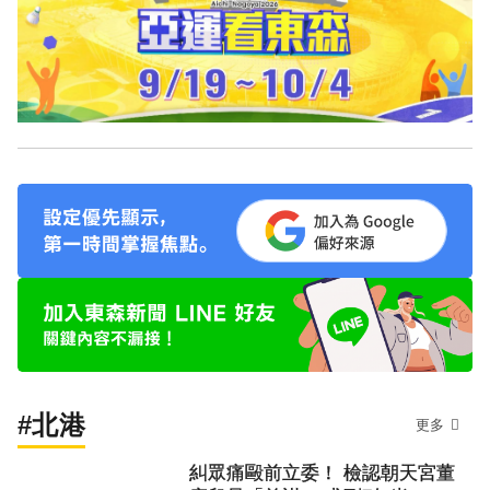
#北港
更多
糾眾痛毆前立委！ 檢認朝天宮董