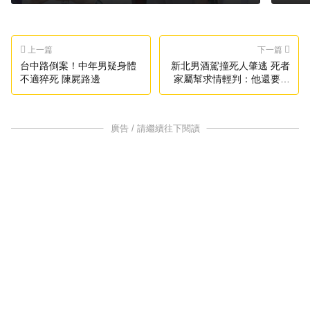
上一篇
下一篇
台中路倒案！中年男疑身體
新北男酒駕撞死人肇逃 死者
不適猝死 陳屍路邊
家屬幫求情輕判：他還要養
孩子
廣告 / 請繼續往下閱讀