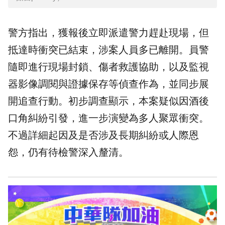
警方指出，獲報後立即派遣警力趕赴現場，但
抵達時衝突已結束，涉案人員多已離開。員警
隨即進行現場封鎖、傷者救護協助，以及監視
器影像調閱與證據保存等偵查作為，並同步展
開追查行動。初步調查顯示，本案疑似因酒後
口角糾紛引發，進一步演變為多人聚眾衝突。
不過詳細起因及是否涉及長期糾紛或人際恩
怨，仍有待檢警深入釐清。