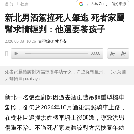
首頁
社會
加入為 Google 偏好來源
新北男酒駕撞死人肇逃 死者家屬
幫求情輕判：他還要養孩子
2026-05-08
10:26
實習編輯 林予安
00:00
死者家屬體諒對方需扶養年幼子女，希望從輕量刑。（示意圖
／翻攝自pixabay）
新北
一名張姓廚師因過去
酒駕
遭吊銷重型機車
駕照，卻仍於2024年10月酒後無照騎車上路，
在樹林區追撞洪姓機車騎士後逃逸，導致洪男
傷重不治。不過死者家屬體諒對方需扶養年幼