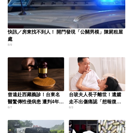
快訊／房東找不到人！ 開門發現「公關男模」陳屍租屋
處
8/9
曾遠赴西藏義診！台東名
台玻夫人長子離世！遺孀
醫驚傳性侵病患 遭判4年8
走不出傷痛認「想報復」
8/7
8/3
月
心聲曝