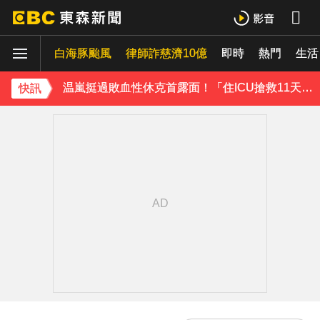
吳建豪迎48歲生日！周渝民苦練吉他送祝福 阿信揭3人私下面
白海豚颱風
律師詐慈濟10億
即時
熱門
生活
許富凱暴瘦7公斤登台！「臉明顯凹陷」嚇壞媽媽 父親節憶亡父淚崩
温嵐挺過敗血性休克首露面！「住ICU搶救11天」曝最新近況：讓大家擔心了
快訊
下載東森App，隨時掌握天下大小事！
胡瓜挑戰韓團爆紅「震胸舞」！賣力狂震笑翻全場 慘被虧：是在震肚子？