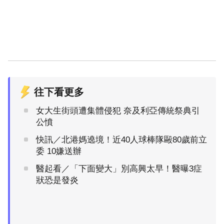
往下看更多
女大生街頭遭集體侵犯 奈及利亞傳統祭典引
公憤
快訊／北港媽遶境！近40人球棒隊毆80歲前立
委 10嫌送辦
醫起看／「下面變大」別高興太早！醫曝3症
狀恐是發炎