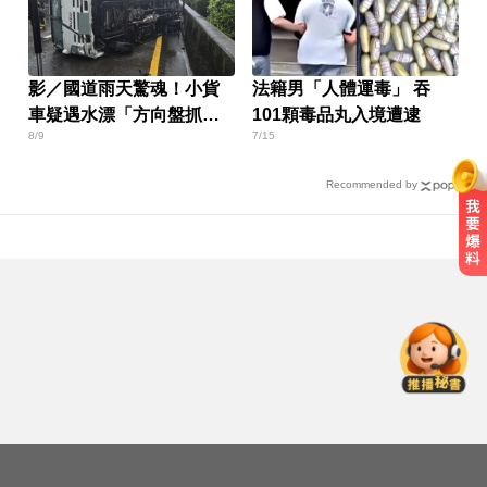
影／國道雨天驚魂！小貨
法籍男「人體運毒」 吞
車疑遇水漂「方向盤抓不
101顆毒品丸入境遭逮
8/9
7/15
住」翻車
Recommended by
MLB／大谷10局致勝安當救世主！
道奇險勝響尾蛇終止7連敗
那斯達克啟動「全球交易時間」 美
股每日最長交易23小時
俄軍空襲烏克蘭首都基輔及周邊區
域 造成4人喪命