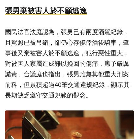
張男棄被害人於不顧逃逸
國民法官法庭認為，張男已有兩度酒駕紀錄，
且駕照已被吊銷，卻仍心存僥倖酒後騎車，肇
事後又棄被害人於不顧逃逸，犯行惡性重大，
對被害人家屬造成難以挽回的傷痛，應予嚴厲
譴責。合議庭也指出，張男雖無其他重大刑案
前科，但累積超過40筆交通違規紀錄，顯示其
長期缺乏遵守交通規範的觀念。