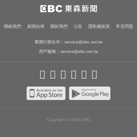
MLB／大谷10局致勝安當救世主！
道奇險勝響尾蛇終止7連敗
那斯達克啟動「全球交易時間」 美
聯絡我們
新聞自律
關於我們
公告
隱私權政策
常見問題
股每日最長交易23小時
業務行銷合作：
service@ebc.net.tw
用戶服務：
service@ebc.net.tw
Copyright © 2024
EBC