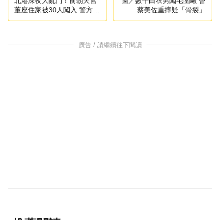
北港深夜大亂鬥！前朝天宮
圖／數十白衣男闖宅圍毆 曾
董座住家被30人闖入 警方遭
蔡美佐重摔疑「骨裂」
控包庇急回應
廣告 / 請繼續往下閱讀