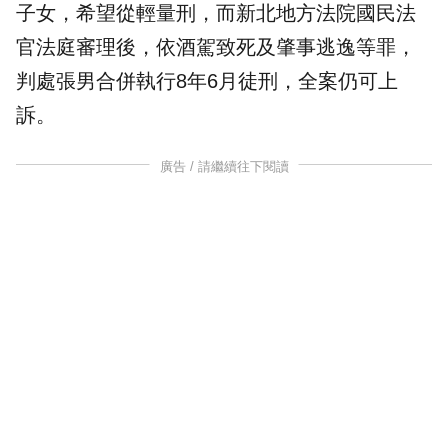
子女，希望從輕量刑，而新北地方
法院
國民法
官法庭審理後，依酒駕致死及肇事逃逸等罪，
判處張男合併執行8年6月徒刑，全案仍可上
訴。
廣告 / 請繼續往下閱讀