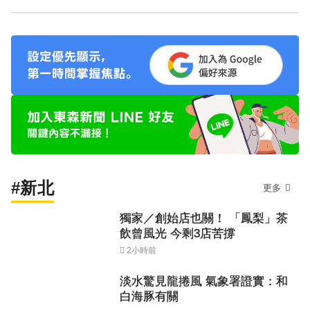
#新北
更多
獨家／創始店也關！ 「鳳梨」茶
飲曾風光 今剩3店苦撐
2小時前
淡水驚見龍捲風 氣象署證實：和
白海豚有關