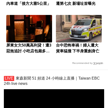
內車道「後方大塞5公里」
遷第七次 新場址首曝光
屏東女欠50萬高利貸！遭3
台中恐怖車禍！婦人遭大
惡煞追討 小吃店包廂多次
貨車猛撞 下半身重創身亡
性侵
Recommended by
東森新聞 51 頻道 24 小時線上直播｜Taiwan EBC
24h live news