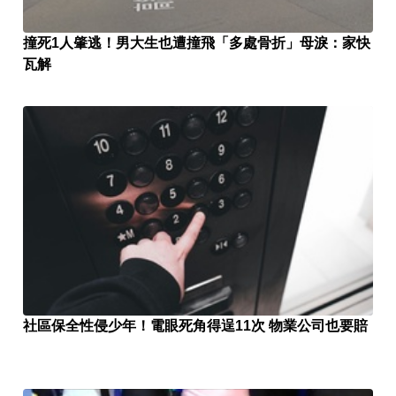
撞死1人肇逃！男大生也遭撞飛「多處骨折」母淚：家快
瓦解
社區保全性侵少年！電眼死角得逞11次 物業公司也要賠