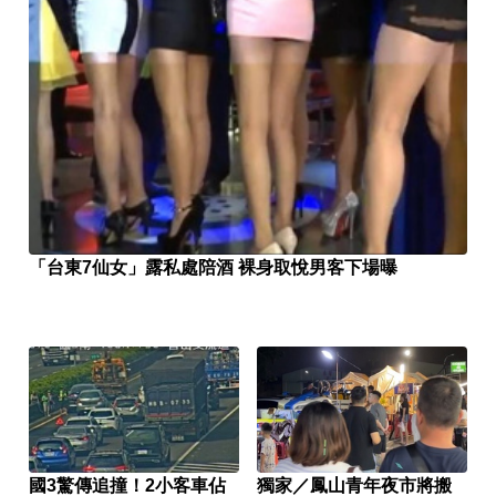
「台東7仙女」露私處陪酒 裸身取悅男客下場曝
國3驚傳追撞！2小客車佔
獨家／鳳山青年夜市將搬