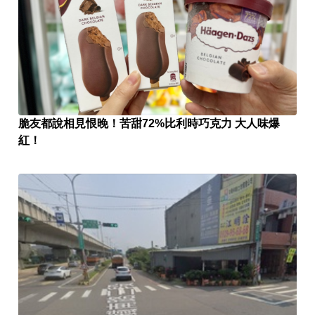
脆友都說相見恨晚！苦甜72%比利時巧克力 大人味爆
紅！