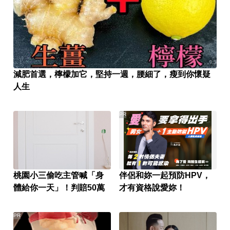
減肥首選，檸檬加它，堅持一週，腰細了，瘦到你懷疑
人生
PR
桃園小三偷吃主管喊「身
伴侶和妳一起預防HPV，
體給你一天」！判賠50萬
才有資格說愛妳！
PR