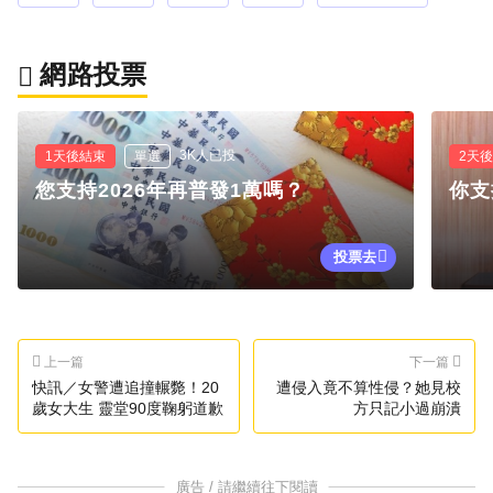
網路投票
3K人已投
1天後結束
單選
2天
您支持2026年再普發1萬嗎？
你支
投票去
上一篇
下一篇
快訊／女警遭追撞輾斃！20
遭侵入竟不算性侵？她見校
歲女大生 靈堂90度鞠躬道歉
方只記小過崩潰
廣告 / 請繼續往下閱讀