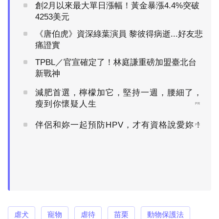
創2月以來最大單日漲幅！黃金暴漲4.4%突破
4253美元
《唐伯虎》資深綠葉演員 黎彼得病逝...好友悲
痛證實
TPBL／官宣確定了！林庭謙重磅加盟臺北台
新戰神
減肥首選，檸檬加它，堅持一週，腰細了，
瘦到你懷疑人生
PR
伴侶和妳一起預防HPV，才有資格說愛妳！
PR
虐犬
寵物
虐待
苗栗
動物保護法