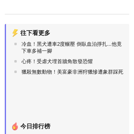
往下看更多
冷血！黑犬遭車2度輾壓 倒臥血泊掙扎...他竟
下車多補一腳
心疼！受虐犬埋首牆角散發恐懼
獵殺無數動物！美富豪非洲狩獵慘遭象群踩死
今日排行榜