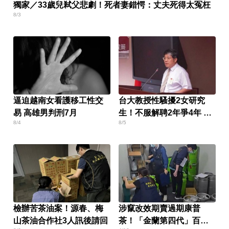
獨家／33歲兒弒父悲劇！死者妻錯愕：丈夫死得太冤枉
8/3
逼迫越南女看護移工性交
台大教授性騷擾2女研究
易 高雄男判刑7月
生！不服解聘2年爭4年 結
8/4
8/5
局出爐
檢辦苦茶油案！源春、梅
涉竄改效期賣過期康普
山茶油合作社3人訊後請回
茶！「金蘭第四代」百萬