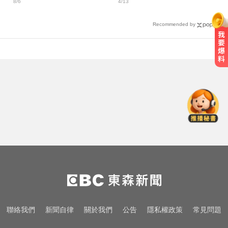
8/6
4/13
交保
Recommended by
才宣佈停播一週！網紅「肥大叔」
突離世 團隊發聲證實
加拿大2飛機空中相撞！ 1人墜池塘
身亡
MLB／李灝宇代打遭三振！老虎敗
給水手終止4連勝
才宣佈停播一週！網紅「肥大叔」
突離世 團隊發聲證實
加拿大2飛機空中相撞！ 1人墜池塘
聯絡我們
新聞自律
關於我們
公告
隱私權政策
常見問題
身亡