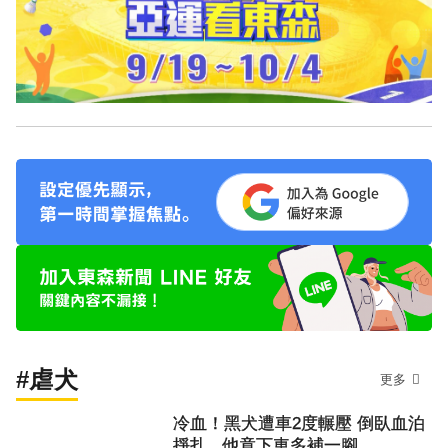
#虐犬
更多
冷血！黑犬遭車2度輾壓 倒臥血泊
掙扎...他竟下車多補一腳