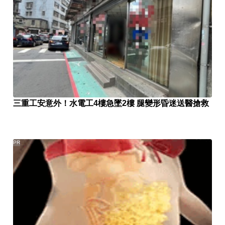
三重工安意外！水電工4樓急墜2樓 腿變形昏迷送醫搶救
PR