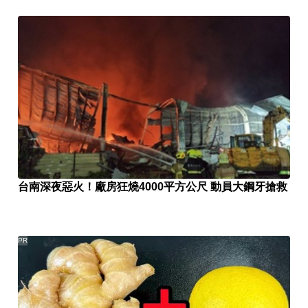
台南深夜惡火！廠房狂燒4000平方公尺 動員大鋼牙搶救
PR