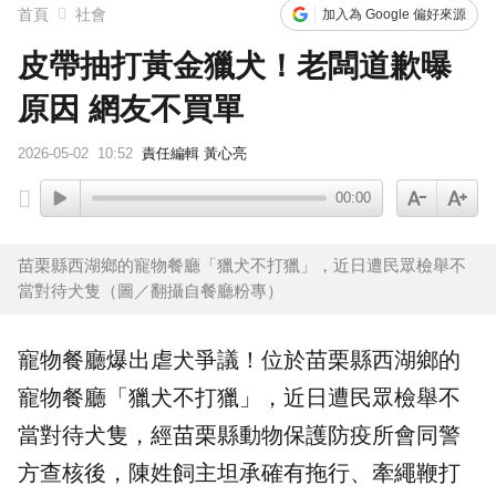
首頁
社會
加入為 Google 偏好來源
皮帶抽打黃金獵犬！老闆道歉曝
原因 網友不買單
2026-05-02
10:52
責任編輯 黃心亮
00:00
苗栗縣西湖鄉的寵物餐廳「獵犬不打獵」，近日遭民眾檢舉不
當對待犬隻（圖／翻攝自餐廳粉專）
寵物
餐廳爆出
虐犬
爭議！位於
苗栗
縣西湖鄉的
寵物餐廳「獵犬不打獵」，近日遭民眾檢舉不
當對待犬隻，經苗栗縣動物保護防疫所會同警
方查核後，陳姓飼主坦承確有拖行、牽繩鞭打