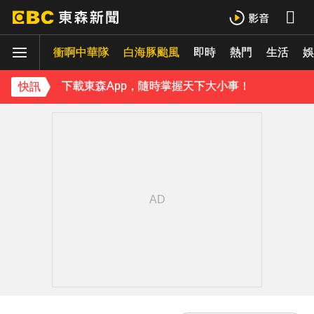
《理財達人秀》X 安聯投信免費講座報名中！搶先卡位 2027
衝啊中華隊
下載東森App，隨時掌握天下大小事！
白海豚颱風
即時
熱門
生活
娛
《理財達人秀》X 安聯投信免費講座報名中！搶先卡位 2027
快訊