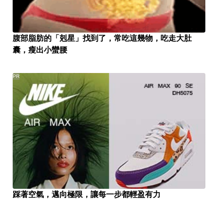
腹部脂肪的「剋星」找到了，常吃這幾物，吃走大肚
囊，瘦出小蠻腰
PR
踩著空氣，邁向極限，讓每一步都輕盈有力