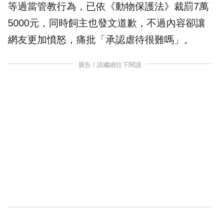
等過當管教行為，已依《
動物保護法
》裁罰7萬
5000元，同時飼主也發文道歉，不過內容卻讓
網友更加憤怒，痛批「承認
虐待
很難嗎」。
廣告 / 請繼續往下閱讀