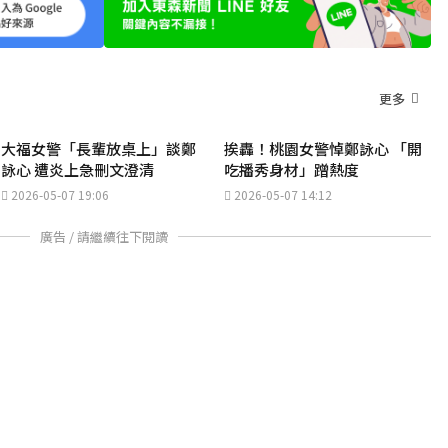
更多
大福女警「長輩放桌上」談鄭
挨轟！桃園女警悼鄭詠心 「開
詠心 遭炎上急刪文澄清
吃播秀身材」蹭熱度
2026-05-07 19:06
2026-05-07 14:12
廣告 / 請繼續往下閱讀