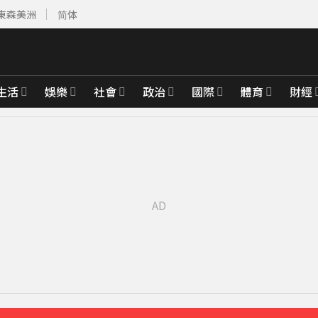
東森美洲
简体
生活
娛樂
社會
政治
國際
體育
財經
先卡位 2027
白家綺急拱放閃
16分鐘前