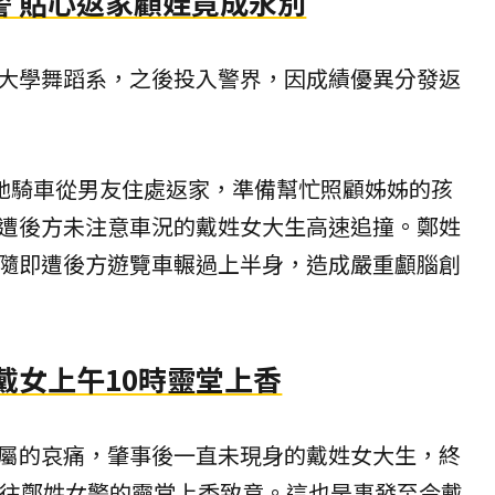
警 貼心返家顧娃竟成永別
大學舞蹈系，之後投入警界，因成績優異分發返
，她騎車從男友住處返家，準備幫忙照顧姊姊的孩
遭後方未注意車況的戴姓女大生高速追撞。鄭姓
隨即遭後方遊覽車輾過上半身，造成嚴重顱腦創
戴女上午10時靈堂上香
屬的哀痛，肇事後一直未現身的戴姓女大生，終
前往鄭姓女警的靈堂上香致意。這也是事發至今戴