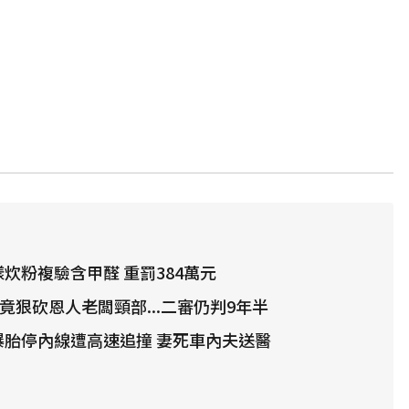
炊粉複驗含甲醛 重罰384萬元
竟狠砍恩人老闆頸部...二審仍判9年半
爆胎停內線遭高速追撞 妻死車內夫送醫