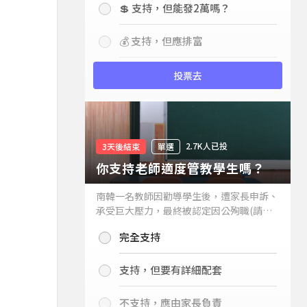
💲 支持，但能發2萬嗎？
💰 支持，但應排富
投票去
2.7K人已投
3天後結束
單選
你支持老師適度管教學生嗎？
南韓一名教師因勸導學生後，遭家長申訴、
承受巨大壓力，最終被認定因公殉職(請見
下列新聞)，引發外界關注教師教權。請問
完全支持
你支持老師適度管教學生嗎？
支持，但要有詳細配套
不支持，應由家長負責