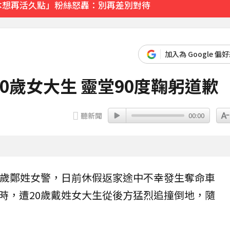
「本想再活久點」粉絲怒轟：別再差別對待
先卡位 2027
加入為 Google 偏
0歲女大生 靈堂90度鞠躬道歉
聽新聞
00:00
8歲鄭姓女警，日前休假返家途中不幸發生奪命車
時，遭20歲戴姓女大生從後方猛烈追撞倒地，隨