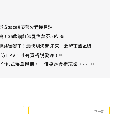
 SpaceX廢棄火箭撞月球
會！36歲網紅陳屍住處 死因待查
豚路徑變了！最快明海警 未來一週降雨熱區曝
防HPV，才有資格說愛妳！
PR
？全包式海島假期，一價搞定食宿玩樂，省錢更省心！
PR
下一篇