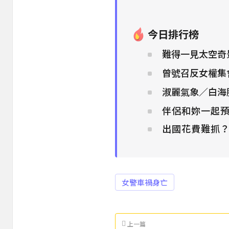
今日排行榜
難得一見太空奇景
曾號召反女權集
淑麗氣象／白海
伴侶和妳一起預
出國花費難抓
女警車禍身亡
上一篇