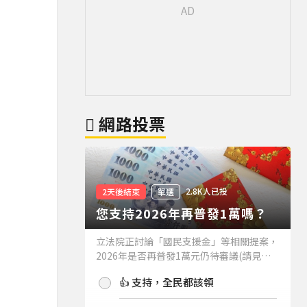
網路投票
2.8K人已投
2天後結束
單選
您支持2026年再普發1萬嗎？
立法院正討論「國民支援金」等相關提案，
2026年是否再普發1萬元仍待審議(請見下
方新聞)。如果2026年再普發1萬元，你支
👍 支持，全民都該領
持嗎？