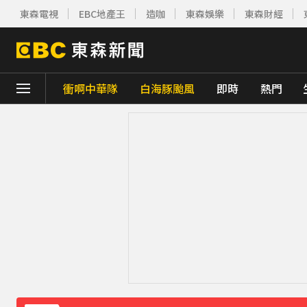
東森電視
EBC地產王
造咖
東森娛樂
東森財經
衝啊中華隊
白海豚颱風
即時
熱門
下載東森App，隨時掌握天下大小事！
《理財達人秀》X 安聯投信免費講座報名中！搶
羅美玲連生三胎！自爆與尪「2年沒接吻」