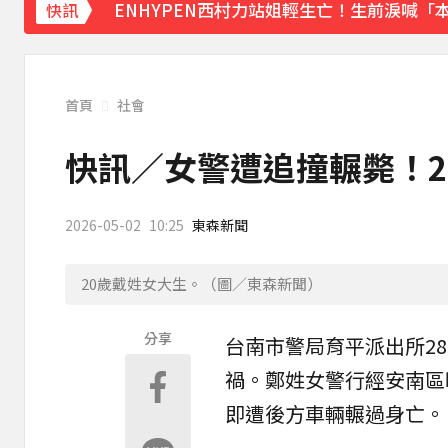
ENHYPEN西村力站姐輕生亡！生前淚喊
快訊
下載東森App，隨時掌握天下大小事！
《理財達人秀》X 安聯投信免費講座報名中！搶
首頁
社會
快訊／女警遭追撞輾斃！2
2026-05-02
10:25
東森新聞
20歲戴姓女大生。（圖／東森新聞）
分享
台南市警局育平派出所2
禍。鄭姓女警行經安南區
即遭後方車輛輾過身亡。