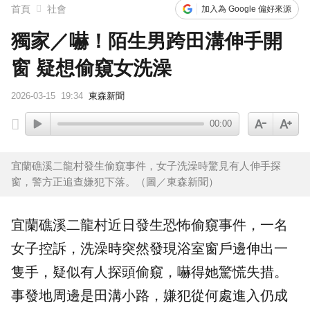
首頁
社會
加入為 Google 偏好來源
獨家／嚇！陌生男跨田溝伸手開
窗 疑想偷窺女洗澡
2026-03-15
19:34
東森新聞
00:00
宜蘭礁溪二龍村發生偷窺事件，女子洗澡時驚見有人伸手探
窗，警方正追查嫌犯下落。（圖／東森新聞）
宜蘭
礁溪
二龍村近日發生恐怖
偷窺
事件，一名
女子控訴，
洗澡
時突然發現浴室窗戶邊伸出一
隻手，疑似有人探頭偷窺，嚇得她驚慌失措。
事發地周邊是
田溝小路
，嫌犯從何處進入仍成