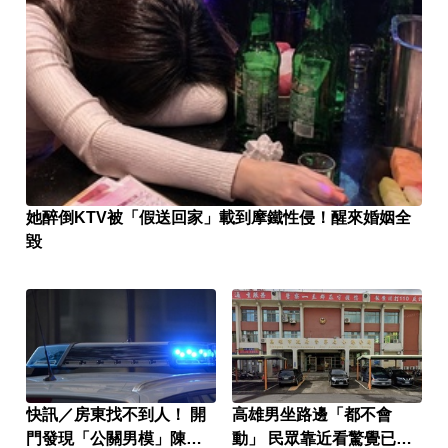
她醉倒KTV被「假送回家」載到摩鐵性侵！醒來婚姻全
毀
快訊／房東找不到人！ 開
高雄男坐路邊「都不會
門發現「公關男模」陳屍
動」 民眾靠近看驚覺已死