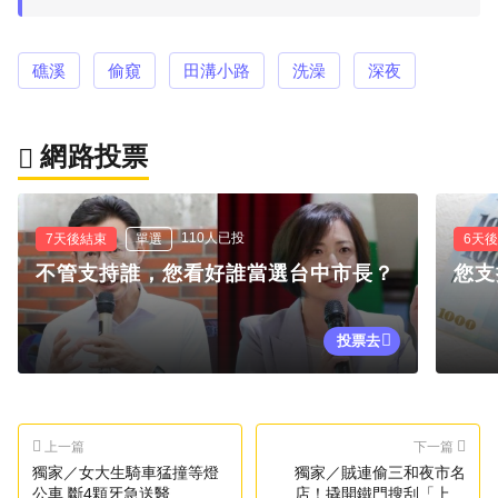
礁溪
偷窺
田溝小路
洗澡
深夜
網路投票
110人已投
7天後結束
單選
6天
不管支持誰，您看好誰當選台中市長？
您支
投票去
上一篇
下一篇
獨家／女大生騎車猛撞等燈
獨家／賊連偷三和夜市名
公車 斷4顆牙急送醫
店！撬開鐵門搜刮「上萬