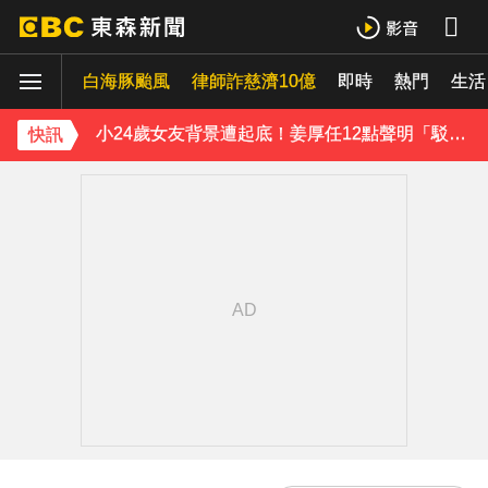
下載東森App，隨時掌握天下大小事！
白海豚颱風
律師詐慈濟10億
即時
熱門
生活
小24歲女友背景遭起底！姜厚任12點聲明「駁小三傳聞」：你在講三小？
快訊
王子不倫粿粿判賠百萬！神隱9月「二度發聲」：行過死陰的幽谷
下載東森App，隨時掌握天下大小事！
小24歲女友背景遭起底！姜厚任12點聲明「駁小三傳聞」：你在講三小？