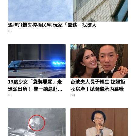
遙控飛機失控撞民宅 玩家「肇逃」找嘸人
8/8
19歲少女「袋裝嬰屍」走
台玻夫人長子輕生 媳婦拒
進派出所！ 警一聽急赴住
收房產！拋棄繼承內幕曝
8/9
8/3
處