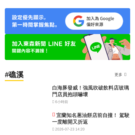
#礁溪
更多
白海豚發威！強風吹破飲料店玻璃
門店員抱頭嚇壞
6小時前
宜蘭知名蔥油餅店前自撞！ 駕駛
一度離開又折返
2026-07-23 14:20