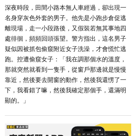
深夜
時段，田間小路本無人車經過，卻出現一
名身穿灰色外套的男子。他先是小跑步倉促逃
離現場，走一小段路後，又假裝若無其事地四
處徘徊，頻頻回頭張望。警方指出，這名男子
疑似因被抓包偷窺附近女子洗澡，才會慌忙逃
跑。控遭偷窺女子：「我在調那個水的溫度，
那就突然就看到一隻手，從窗戶那邊就是慢慢
靠近，然後要去開窗的動作，然後我還愣了一
下，我看錯了嘛，然後我確定那個手，還滿明
顯的。」