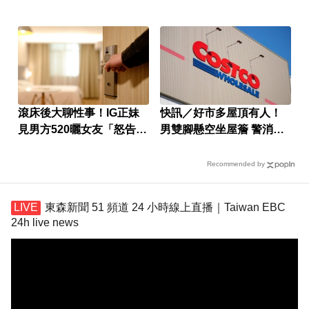
租屋處
亡！
滾床後大聊性事！IG正妹
快訊／好市多屋頂有人！
見男方520曬女友「怒告性
男雙腳懸空坐屋簷 警消急
侵」
救援
Recommended by
東森新聞 51 頻道 24 小時線上直播｜Taiwan EBC
24h live news