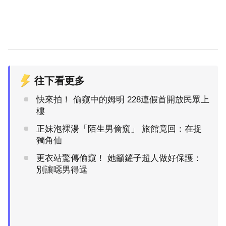
往下看更多
快來拍！ 偷窺中的姆明 228連假首開放民眾上
樓
正妹泡裸湯「陌生男偷窺」 旅館竟回：在捉
獨角仙
更衣站驚傳偷窺！ 她籲鏟子超人做好保護：
別讓噁男得逞