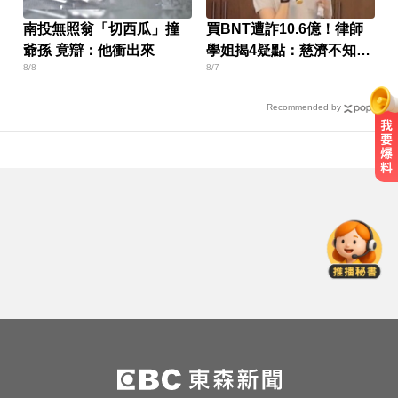
南投無照翁「切西瓜」撞
買BNT遭詐10.6億！律師
爺孫 竟辯：他衝出來
學姐揭4疑點：慈濟不知
8/8
8/7
情？
Recommended by
烏干達拒絕台灣護照入境 外交部持
續交涉聯繫
MLB／大谷10局致勝安當救世主！
道奇險勝響尾蛇終止7連敗
俄軍空襲烏克蘭首都基輔及周邊區
域 造成4人喪命
烏干達拒絕台灣護照入境 外交部持
續交涉聯繫