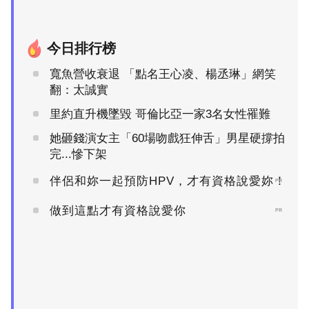
今日排行榜
寬魚營收衰退 「點名王心凌、楊丞琳」網笑
翻：太誠實
里約直升機墜毀 哥倫比亞一家3名女性罹難
她砸錢演女主「60場吻戲狂伸舌」男星硬撐拍
完...慘下架
伴侶和妳一起預防HPV，才有資格說愛妳！
PR
做到這點才有資格說愛你
PR