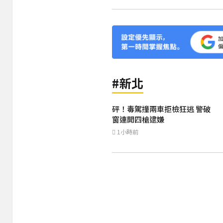
#新北
砰！毒駕撞兩車拒檢狂逃 警破
窗連開四槍逮嫌
1小時前