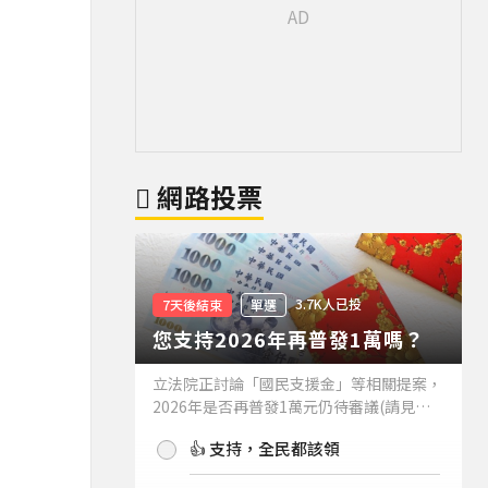
網路投票
3.7K人已投
7天後結束
單選
您支持2026年再普發1萬嗎？
立法院正討論「國民支援金」等相關提案，
2026年是否再普發1萬元仍待審議(請見下
方新聞)。如果2026年再普發1萬元，你支
👍 支持，全民都該領
持嗎？