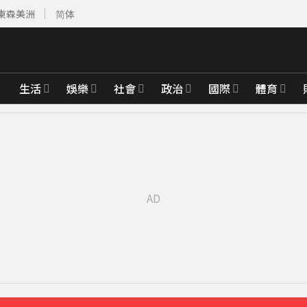
東森美洲
简体
生活
娛樂
社會
政治
國際
體育
00%關稅
6分鐘前
館聊天
20分鐘前
天 道奇吞7連敗
23分鐘前