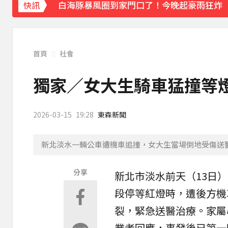
白海豚暴風圈到家門口了！今晚起豪雨狂炸
快訊
《理財達人秀》X 安聯投信免費講座報名中！搶
下載東森App，隨時掌握天下大小事！
首頁
社會
美參院通過對俄制裁案 川普可課俄商品最高5
獨家／女大生騎車猛撞等燈
2026-03-15
19:28
東森新聞
新北淡水一輛公車遭機車追撞，女大生當場倒地受傷送
分享
新北
市
淡水
前天（13日
段停等紅燈時，遭後方機
裂，緊急送醫治療。家屬
業者回應，事發後已第一