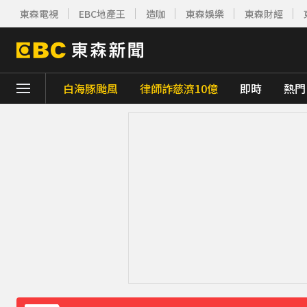
東森電視
EBC地產王
造咖
東森娛樂
東森財經
白海豚颱風
律師詐慈濟10億
即時
熱門
下載東森App，隨時掌握天下大小事！
美參院通過對俄制裁案 川普可課俄商品最高5
最痛父親節！媳婦慘死公公刀下 父夜赴殯儀
MLB／22億終結者遭再見轟！朗希6局好投問