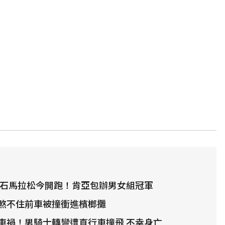
萬金石馬拉松今開跑！肯亞包辦男女組冠軍
煞不住前車被撞衝進檳榔攤
車禍！男騎士轉彎遭直行車撞飛 不幸身亡