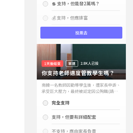
💲 支持，但能發2萬嗎？
💰 支持，但應排富
投票去
2.8K人已投
1天後結束
單選
你支持老師適度管教學生嗎？
南韓一名教師因勸導學生後，遭家長申訴、
承受巨大壓力，最終被認定因公殉職(請見
下列新聞)，引發外界關注教師教權。請問
完全支持
你支持老師適度管教學生嗎？
支持，但要有詳細配套
不支持，應由家長負責