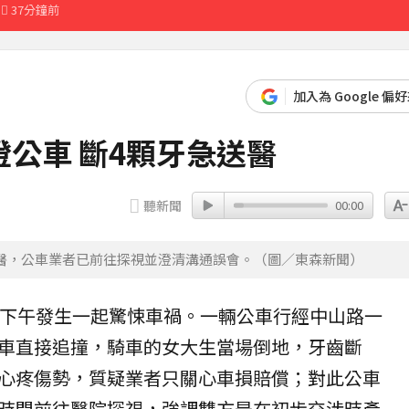
37分鐘前
先卡位 2027
加入為 Google 偏
00%關稅
公車 斷4顆牙急送醫
6分鐘前
聽新聞
00:00
醫，公車業者已前往探視並澄清溝通誤會。（圖／東森新聞）
）下午發生一起驚悚
車禍
。一輛公車行經中山路一
車直接
追撞
，騎車的女大生當場倒地，
牙齒
斷
心疼傷勢，質疑業者只關心車損賠償；對此公車
時間前往醫院探視，強調雙方是在初步交涉時產