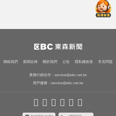
愛玩車／藍寶堅尼超強新車 還沒發
表就破紀錄
MLB／李灝宇坐9局板凳不打緊！10
局代打當英雄奪勝
NBA／獨行俠、火箭10月登陸澳
門！所有資訊一次看
愛玩車／藍寶堅尼超強新車 還沒發
聯絡我們
新聞自律
關於我們
公告
隱私權政策
常見問題
表就破紀錄
業務行銷合作：
service@ebc.net.tw
用戶服務：
service@ebc.net.tw