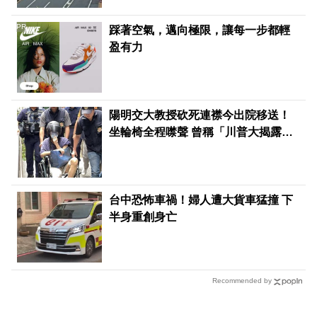
PR
踩著空氣，邁向極限，讓每一步都輕
盈有力
陽明交大教授砍死連襟今出院移送！
坐輪椅全程噤聲 曾稱「川普大揭露」
害失控殺人
台中恐怖車禍！婦人遭大貨車猛撞 下
半身重創身亡
Recommended by