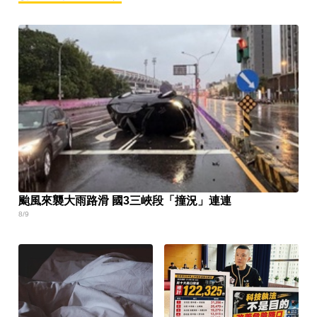
颱風來襲大雨路滑 國3三峽段「撞況」連連
8/9