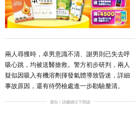
兩人尋獲時，卓男意識不清、謝男則已失去呼
吸心跳，均被送醫搶救。警方初步研判，兩人
疑似因吸入有機溶劑揮發氣體導致昏迷，詳細
事故原因，還有待勞檢處進一步勘驗釐清。
廣告 / 請繼續往下閱讀