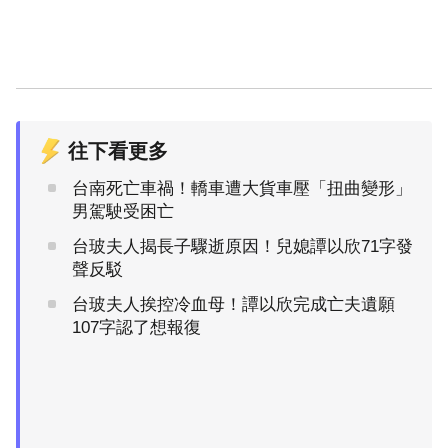
往下看更多
台南死亡車禍！轎車遭大貨車壓「扭曲變形」
男駕駛受困亡
台玻夫人揭長子驟逝原因！兒媳譚以欣71字發
聲反駁
台玻夫人挨控冷血母！譚以欣完成亡夫遺願
107字認了想報復