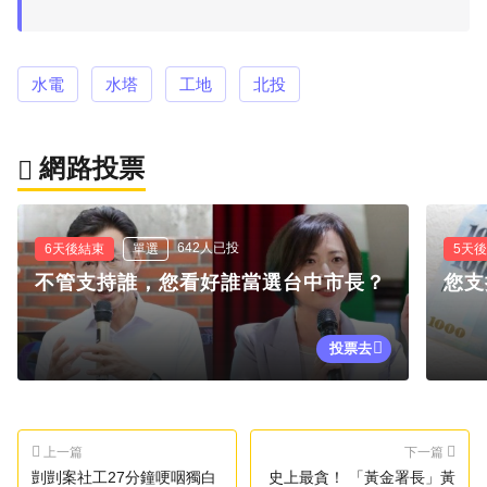
水電
水塔
工地
北投
網路投票
642人已投
6天後結束
單選
5天
不管支持誰，您看好誰當選台中市長？
您支
投票去
上一篇
下一篇
剴剴案社工27分鐘哽咽獨白
史上最貪！ 「黃金署長」黃