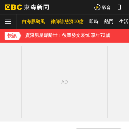
新／泰國再爆槍擊！ 前國會議員在政府辦公室開槍2傷
白海豚颱風
律師詐慈濟10億
即時
熱門
Ozone林佳辰大跳女團舞變「佳美」 舞台獻香吻全場暴動了
生活
資深男星爆離世！後輩發文哀悼 享年72歲
快訊
TWICE定延不續約！手寫信宣布離開JYP 簽新東家成邊佑錫師妹
玉澤演巡演首站獻給台北！加碼「自拍+簽名會」 寵粉無極限
富婆砸錢拍短劇塞60場吻戲！男星爆「開房被包養」 親上火線揭真相
SEVENTEEN勝寬、Dino同天入伍！玟奎9月服替代役
泰男團Dragon 5男星爆死訊！騎單車離家失聯 陳屍河中驚見「20公斤重物」
女星告別9年演藝圈！轉行當計程車司機 曝收入：比演員賺更多