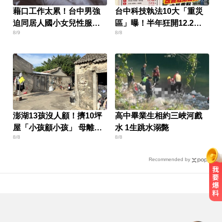
藉口工作太累！台中男強
台中科技執法10大「重災
迫同居人國小女兒性服務
區」曝！半年狂開12.2萬
8/9
8/8
下場出爐
張
澎湖13孩沒人顧！擠10坪
高中畢業生相約三峽河戲
屋「小孩顧小孩」 母離家
水 1生跳水溺斃
8/8
8/8
帶走補助金
Recommended by
NBA／獨行俠、火箭10月登陸澳
門！所有資訊一次看