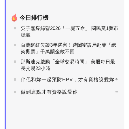
今日排行榜
吳子嘉爆綠營2026「一屍五命」 國民黨1縣市
穩贏
百萬網紅失蹤3年遇害！遭閨密設局赴菲「綁
架撕票」千萬贖金救不回
那斯達克啟動「全球交易時間」 美股每日最
長交易23小時
伴侶和妳一起預防HPV，才有資格說愛妳！
PR
做到這點才有資格說愛你
PR