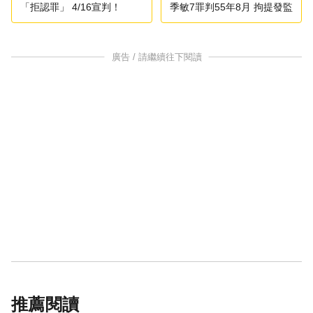
「拒認罪」 4/16宣判！
季敏7罪判55年8月 拘提發監
廣告 / 請繼續往下閱讀
推薦閱讀