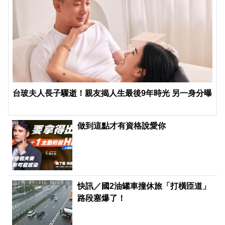
台玻夫人長子驟逝！親友揭人生最後9年時光 另一身分曝
PR
做到這點才有資格說愛你
快訊／國2油罐車撞休旅「打橫匝道」
路段塞爆了！