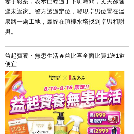
妻子報案，表示已經過了下班時間，丈夫卻遲
遲未返家。警方透過定位，發現卓男位置在溫
泉路一處工地，最終在頂樓水塔找到卓男和謝
男。
益起寶養・無患生活🔥益比喜全面比買1送1還
便宜