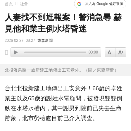
下載東森App，隨時掌握天下大小事！
首頁
社會
加入為 Google 偏好來源
人妻找不到尪報案！警消急尋 赫
愛玩車／藍寶堅尼超強新車 還沒發表就破紀錄
見他和業主倒水塔昏迷
2026-02-27
08:27
東森新聞
00:00
北投溫泉路一處新建工地傳出工安意外。（圖／東森新聞）
台北
北投
新建
工地
傳出工安意外！66歲的卓姓
業主以及65歲的謝姓
水電
顧問，被發現雙雙倒
臥在
水塔
水槽內，其中謝男到院前已失去生命
跡象，北市勞檢處目前已介入調查。