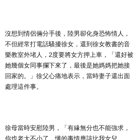
沒想到情侶倆分手後，陸男卻化身恐怖情人，
不但經常打電話騷擾徐女，還到徐女教書的音
樂教室外堵人，2度要將女方押上車，「還好被
她幾個女同事攔下來了，最後是她媽媽把她接
回家的。」徐父心痛地表示，當時妻子還出面
處理這件事。
徐母當時安慰陸男，「有緣無分也不能強求，
你也老大不小了，懂的事情應該比我女兒