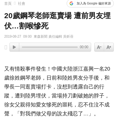
首頁
社會
加入為 Google 偏好來源
20歲鋼琴老師逛賣場 遭前男友埋
伏…割喉慘死
2019-08-27
09:00
東森新聞 責任編輯 吳昕蓓
00:00
又有
情殺
事件發生！中國大陸浙江嘉興一名20
歲徐姓
鋼琴老師
，日前和陸姓男友分手後，和
學長一同逛賣場打卡，沒想到透露自己的行
蹤，遭到陸男
埋伏
，當場持刀劃破她的脖子，
徐女父親得知愛女慘死的噩耗，忍不住泣不成
聲，「對我們做父母的說太殘忍了…」。