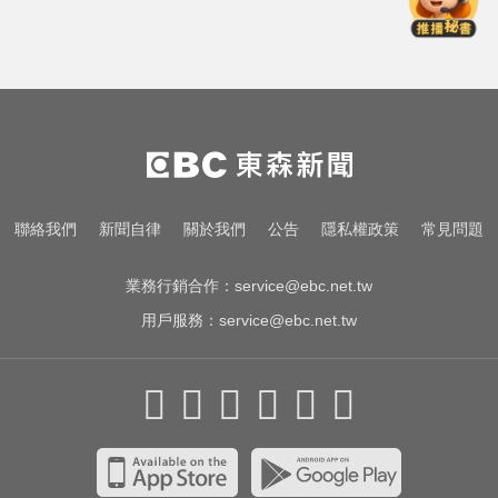
料敵從寬、禦敵從嚴
你也有膝蓋喀喀響？醫揭1習慣 恐
害越走越沒力
涉製毒、跨國販毒！埃及女星被判
死刑
「白海豚」可放颱風假？蔣萬安：
聯絡我們
新聞自律
關於我們
公告
隱私權政策
常見問題
料敵從寬、禦敵從嚴
業務行銷合作：
service@ebc.net.tw
用戶服務：
service@ebc.net.tw