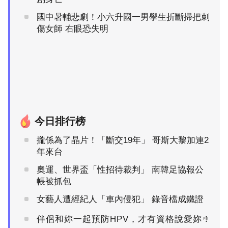
國中暑輔悲劇！小六升國一男學生折斷掃把刺
傷女師 右眼恐失明
今日排行榜
攏係為了晶片！「斷交19年」 哥斯大黎加連2
年來台
奧運、世界盃「性招待裁判」 南韓足協報公
帳被抓包
女藝人遭經紀人「車內侵犯」 錄音檔成鐵證
伴侶和妳一起預防HPV，才有資格說愛妳！
PR