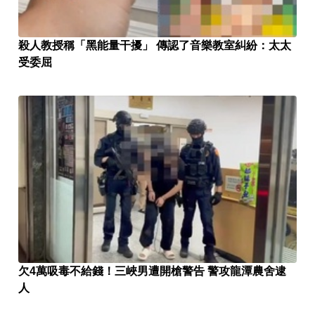
殺人教授稱「黑能量干擾」 傳認了音樂教室糾紛：太太
受委屈
欠4萬吸毒不給錢！三峽男遭開槍警告 警攻龍潭農舍逮
人