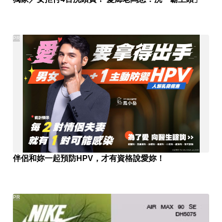
PR
伴侶和妳一起預防HPV，才有資格說愛妳！
PR