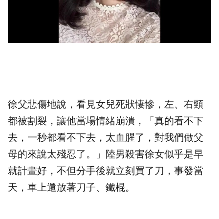
徐父悲傷地說，看見女兒死狀悽慘，左、右頸
都被割裂，讓他當場情緒崩潰，「真的看不下
去，一秒都看不下去，太血腥了，對我們做父
母的來說太殘忍了。」陸男殺害徐女似乎是早
就計畫好，不但分手後就立刻買了刀，事發當
天，車上還放著刀子、鐵棍。