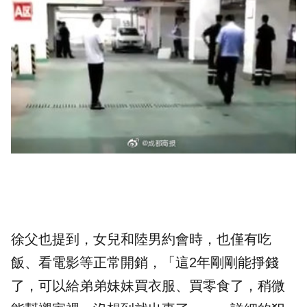
徐父也提到，女兒和陸男約會時，也僅有吃
飯、看電影等正常開銷，「這2年剛剛能掙錢
了，可以給弟弟妹妹買衣服、買零食了，稍微