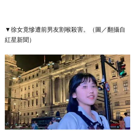
▼徐女竟慘遭
前男友
割喉
殺害。（圖／翻攝自
紅星新聞）