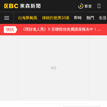
《理財達人秀》X 安聯投信免費講座報名中！搶先卡位 2027
白海豚颱風
下載東森App，隨時掌握天下大小事！
律師詐慈濟10億
即時
熱門
生活
《理財達人秀》X 安聯投信免費講座報名中！搶先卡位 2027
快訊