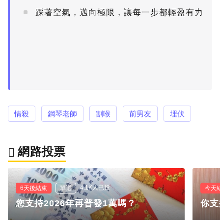
踩著空氣，邁向極限，讓每一步都輕盈有力
PR
情殺
鋼琴老師
割喉
前男友
埋伏
網路投票
4.1K人已投
6天後結束
單選
今天
您支持2026年再普發1萬嗎？
你支