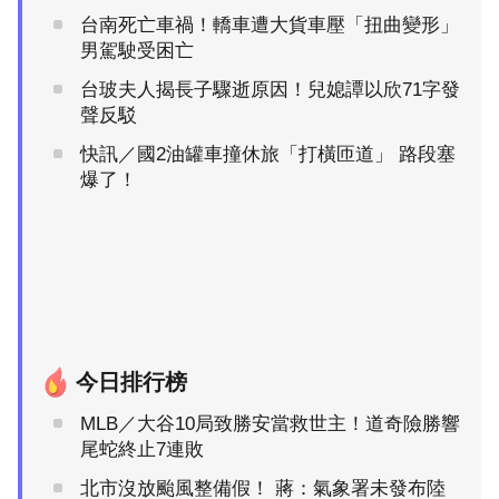
台南死亡車禍！轎車遭大貨車壓「扭曲變形」
男駕駛受困亡
台玻夫人揭長子驟逝原因！兒媳譚以欣71字發
聲反駁
快訊／國2油罐車撞休旅「打橫匝道」 路段塞
爆了！
今日排行榜
MLB／大谷10局致勝安當救世主！道奇險勝響
尾蛇終止7連敗
北市沒放颱風整備假！ 蔣：氣象署未發布陸