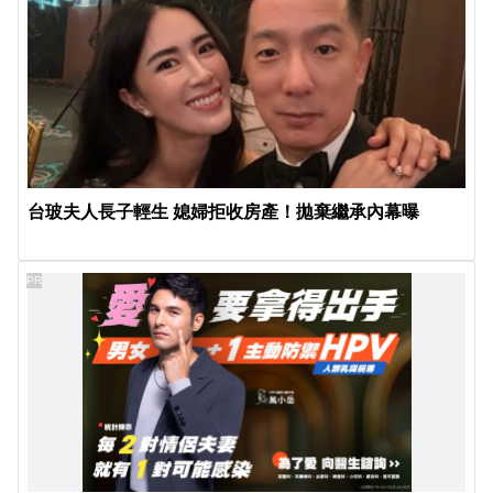
台玻夫人長子輕生 媳婦拒收房產！拋棄繼承內幕曝
PR