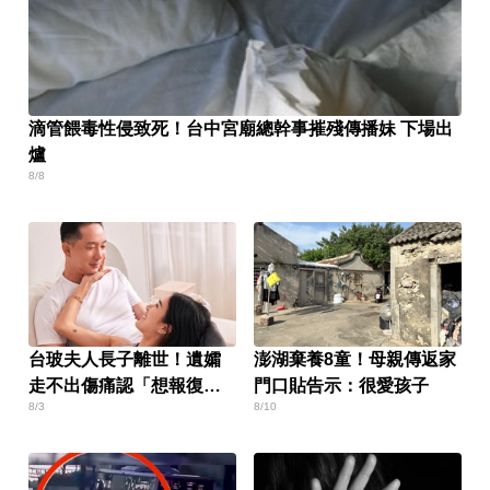
滴管餵毒性侵致死！台中宮廟總幹事摧殘傳播妹 下場出
爐
8/8
台玻夫人長子離世！遺孀
澎湖棄養8童！母親傳返家
走不出傷痛認「想報復」
門口貼告示：很愛孩子
8/3
8/10
心聲曝