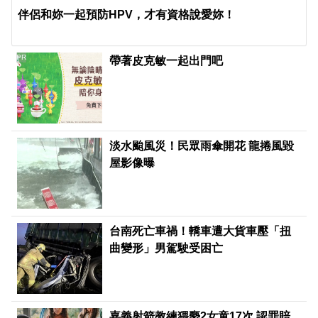
伴侶和妳一起預防HPV，才有資格說愛妳！
PR
帶著皮克敏一起出門吧
淡水颱風災！民眾雨傘開花 龍捲風毀
屋影像曝
台南死亡車禍！轎車遭大貨車壓「扭
曲變形」男駕駛受困亡
嘉義射箭教練猥褻2女童17次 認罪賠