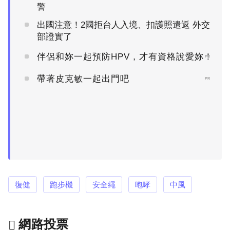
警
出國注意！2國拒台人入境、扣護照遣返 外交
部證實了
伴侶和妳一起預防HPV，才有資格說愛妳！
PR
帶著皮克敏一起出門吧
PR
復健
跑步機
安全繩
咆哮
中風
網路投票