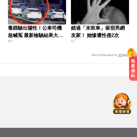
毒篩驗出陽性！公車司機
錯過「末班車」留宿男網
急喊冤 最新檢驗結果大逆
友家！ 她慘遭性侵2次
8/6
8/7
轉
Recommended by
颱風天！ 暖警下班途中遇視障人士
冒雨陪走回家
緊守共軍攻台北潛在路線！ 憲兵颱
風夜搭捷運增援
台股資金大轉彎？ 達人揭背後關
鍵：玩法完全不一樣