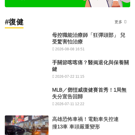
#復健
更多
母控職能治療師「狂彈頭部」 兒
受驚害怕治療
2026-08-08 16:51
手關節喀喀痛？醫揭退化與保養關
鍵
2026-07-22 11:15
MLB／鄧愷威復健賽首秀！1局無
失分宣告回歸
2026-07-11 12:22
高雄恐怖車禍！電動車失控連
撞13車 車頭嚴重變形