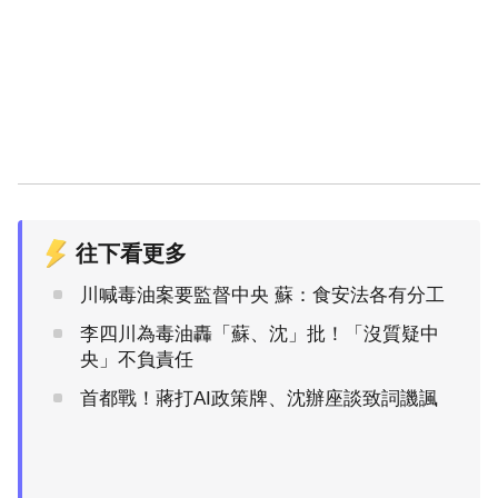
往下看更多
川喊毒油案要監督中央 蘇：食安法各有分工
李四川為毒油轟「蘇、沈」批！「沒質疑中
央」不負責任
首都戰！蔣打AI政策牌、沈辦座談致詞譏諷