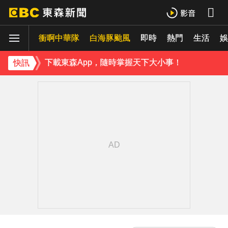
下載東森App，隨時掌握天下大小事！
衝啊中華隊
白海豚颱風
即時
熱門
生活
《理財達人秀》X 安聯投信免費講座報名中！搶先卡位 2027
娛
下載東森App，隨時掌握天下大小事！
快訊
《理財達人秀》X 安聯投信免費講座報名中！搶先卡位 2027