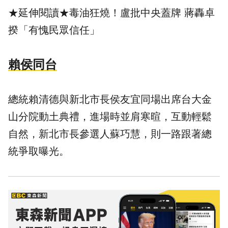
★延伸閱讀★
毒油狂燒！盧批中央蓋牌 蔣轟卓
揆「有愧民眾信任」
賴侯同台
總統賴清德與新北市長侯友宜同場出席台大金
山分院動土典禮，進場時並肩寒暄，互動輕鬆
自然，新北市長參選人蘇巧慧，則一路跟著總
統爭取曝光。