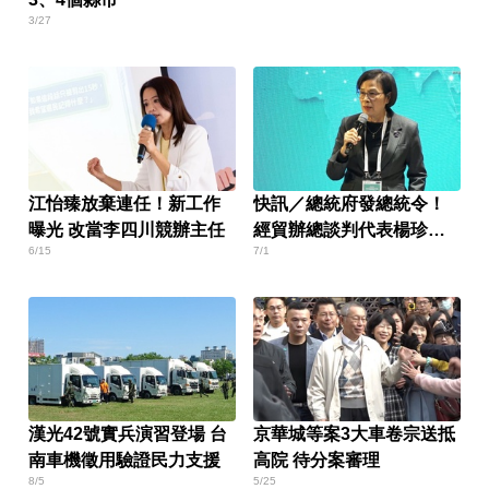
3/27
江怡臻放棄連任！新工作
快訊／總統府發總統令！
曝光 改當李四川競辦主任
經貿辦總談判代表楊珍妮
6/15
7/1
遭免職
漢光42號實兵演習登場 台
京華城等案3大車卷宗送抵
南車機徵用驗證民力支援
高院 待分案審理
8/5
5/25