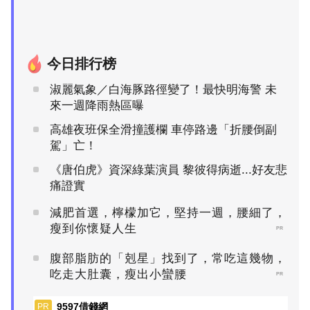
今日排行榜
淑麗氣象／白海豚路徑變了！最快明海警 未
來一週降雨熱區曝
高雄夜班保全滑撞護欄 車停路邊「折腰倒副
駕」亡！
《唐伯虎》資深綠葉演員 黎彼得病逝...好友悲
痛證實
減肥首選，檸檬加它，堅持一週，腰細了，
瘦到你懷疑人生
PR
腹部脂肪的「剋星」找到了，常吃這幾物，
吃走大肚囊，瘦出小蠻腰
PR
9597借錢網
PR