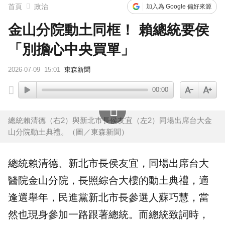
首頁
政治
加入為 Google 偏好來源
金山分院動土同框！ 賴總統要侯
「別擔心中央買單」
2026-07-09
15:01
東森新聞
00:00
總統賴清德（右2）與新北市長侯友宜（左2）同場出席台大金
山分院動土典禮。（圖／東森新聞）
總統
賴清德
、新北市長
侯友宜
，同場出席台大
醫院金山分院，長照綜合大樓的動土典禮，適
逢選舉年，民進黨新北市長參選人
蘇巧慧
，當
然也現身參加一路跟著總統。而總統致詞時，