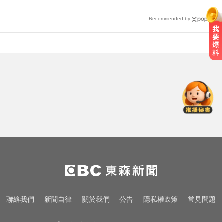
Recommended by
三商壽9/1股票下市！12/1正式更名
「玉山人壽」
颱風假怎麼放？停班課標準、宣布
時間一次看
環法女子自行車賽爆「胸罩作
弊」！官方急出手
三商壽9/1股票下市！12/1正式更名
「玉山人壽」
颱風假怎麼放？停班課標準、宣布
聯絡我們
新聞自律
關於我們
公告
隱私權政策
常見問題
時間一次看