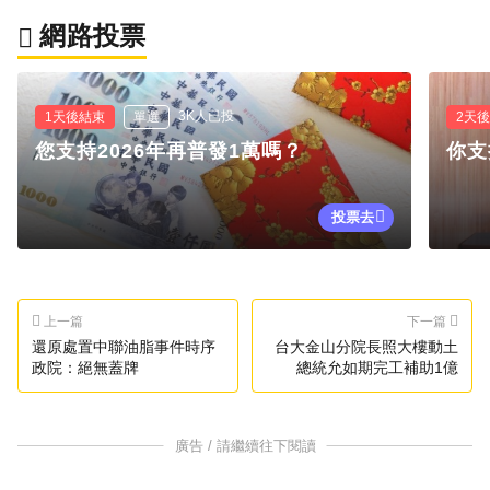
網路投票
3K人已投
1天後結束
單選
2天
您支持2026年再普發1萬嗎？
你支
投票去
上一篇
下一篇
還原處置中聯油脂事件時序
台大金山分院長照大樓動土
政院：絕無蓋牌
總統允如期完工補助1億
廣告 / 請繼續往下閱讀