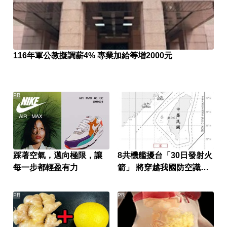
116年軍公教擬調薪4% 專業加給等增2000元
PR
踩著空氣，邁向極限，讓
8共機艦擾台「30日發射火
每一步都輕盈有力
箭」 將穿越我國防空識別
區
PR
PR