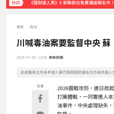
《理財達人秀》X 安聯投信免費講座報名中！搶
快訊
埃及知名女星涉販毒！ 遭「判死刑」震撼社
下載東森App，隨時掌握天下大小事！
首頁
政治
貨車失控撞上民宅 車頭撞凹駕駛傷重不治
川喊毒油案要監督中央 蘇
2026-07-08
13:58
東森新聞
民進黨新北市長參選人蘇巧慧與國民黨新北市長參選人
分享
2026選戰攻防，連日掀
打團體戰，一同響應人本
油事件，中央處理缺失，
監督。