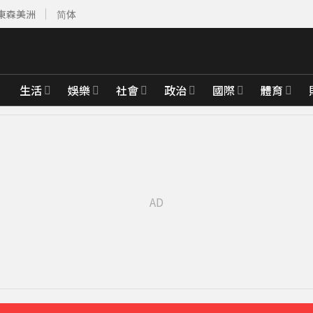
東森美洲
简体
生活
娛樂
社會
政治
國際
體育
1分鐘前
也可能中招
38分鐘前
排
42分鐘前