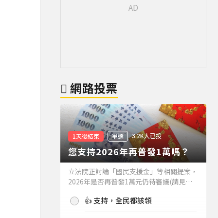
網路投票
3.2K人已投
1天後結束
單選
您支持2026年再普發1萬嗎？
立法院正討論「國民支援金」等相關提案，
2026年是否再普發1萬元仍待審議(請見下
方新聞)。如果2026年再普發1萬元，你支
👍 支持，全民都該領
持嗎？