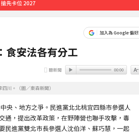
先卡位 2027
會
46分鐘前
加入為 Google 偏
：食安法各有分工
1分鐘前
聽新聞
00:00
李四川。（圖／東森新聞）
起中央、地方之爭。
民進黨
北北桃宜四縣市參選人
交通，提出改革政策，在野陣營也聯手攻擊，毒
要民進黨雙北市長參選人沈伯洋、
蘇巧慧
，一起