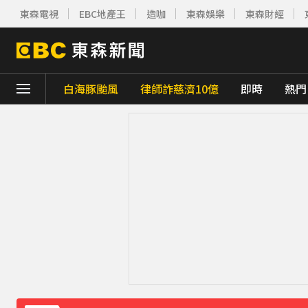
東森電視
EBC地產王
造咖
東森娛樂
東森財經
白海豚颱風
律師詐慈濟10億
即時
熱門
下載東森App，隨時掌握天下大小事！
貨車失控撞上民宅 車頭撞凹駕駛傷重不治
喉嚨痛別輕忽！醫揭口咽癌4警訊 不菸不酒
愛玩車／無聲超跑失寵 瑪莎拉蒂將回歸V8手