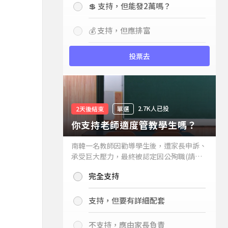
💲 支持，但能發2萬嗎？
💰 支持，但應排富
投票去
2.7K人已投
2天後結束
單選
你支持老師適度管教學生嗎？
南韓一名教師因勸導學生後，遭家長申訴、
承受巨大壓力，最終被認定因公殉職(請見
下列新聞)，引發外界關注教師教權。請問
完全支持
你支持老師適度管教學生嗎？
支持，但要有詳細配套
不支持，應由家長負責