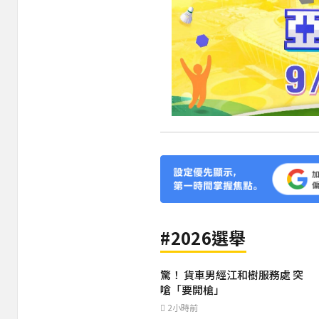
#2026選舉
驚！ 貨車男經江和樹服務處 突
嗆「要開槍」
2小時前