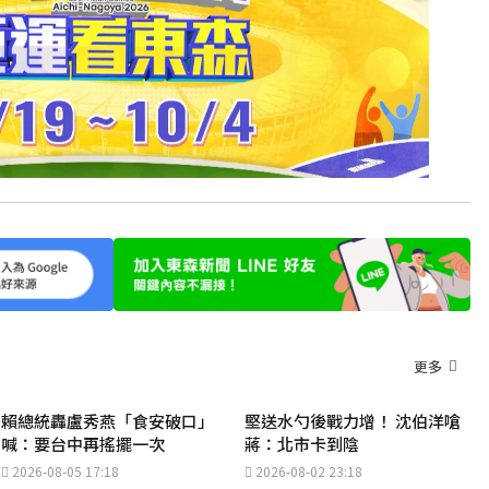
更多
賴總統轟盧秀燕「食安破口」
堅送水勺後戰力增！ 沈伯洋嗆
喊：要台中再搖擺一次
蔣：北市卡到陰
2026-08-05 17:18
2026-08-02 23:18