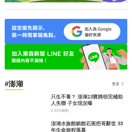
#澎湖
更多
只生不養？ 澎湖13寶媽領完補助
人失聯 子女現況曝
33分鐘前
澎湖水族館鎮館石斑疤哥辭世 33
年生命旅程落幕