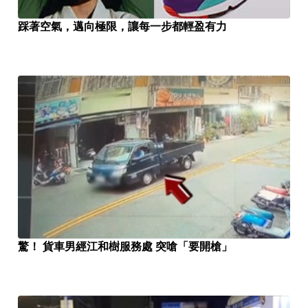
踩著空氣，邁向極限，讓每一步都輕盈有力
驚！ 貨車男經江和樹服務處 突嗆「要開槍」