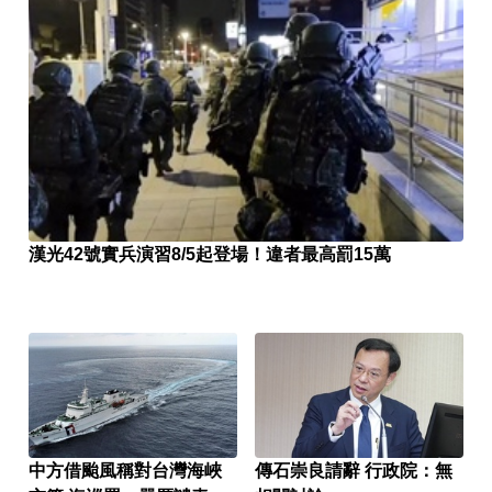
漢光42號實兵演習8/5起登場！違者最高罰15萬
中方借颱風稱對台灣海峽
傳石崇良請辭 行政院：無