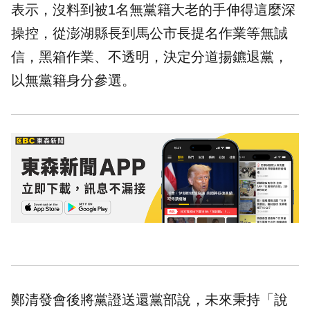
表示，沒料到被1名無黨籍大老的手伸得這麼深
操控，從澎湖縣長到馬公市長提名作業等無誠
信，
黑箱
作業、不透明，決定分道揚鑣退黨，
以無黨籍身分參選。
鄭清發會後將黨證送還黨部說，未來秉持「說