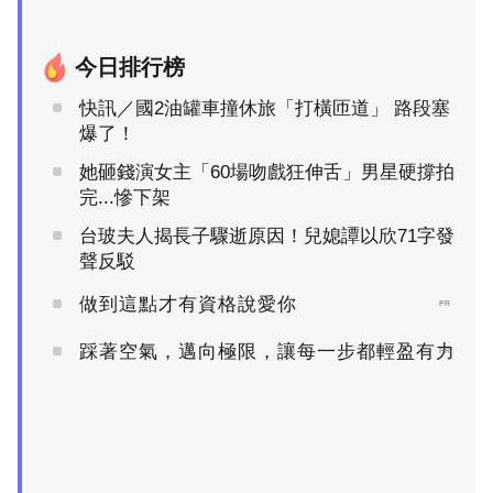
今日排行榜
快訊／國2油罐車撞休旅「打橫匝道」 路段塞
爆了！
她砸錢演女主「60場吻戲狂伸舌」男星硬撐拍
完...慘下架
台玻夫人揭長子驟逝原因！兒媳譚以欣71字發
聲反駁
做到這點才有資格說愛你
PR
踩著空氣，邁向極限，讓每一步都輕盈有力
PR