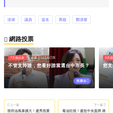
澎湖
議員
提名
黑箱
鄭清發
網路投票
111人已投
7天後結束
單選
6天
不管支持誰，您看好誰當選台中市長？
您支
投票去
上一篇
下一篇
致癌油風暴擴大！盧秀燕重
毒油狂燒！盧批中央蓋牌 蔣