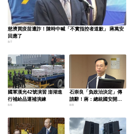
慈濟買疫苗遭詐！陳時中喊「不實指控者道歉」 蔣萬安
回應了
8/7
國軍漢光42號演習 澎湖進
石崇良「負政治決定」傳
行補給品運補演練
請辭！蔣：總統國安開了
8/6
8/8
沒？