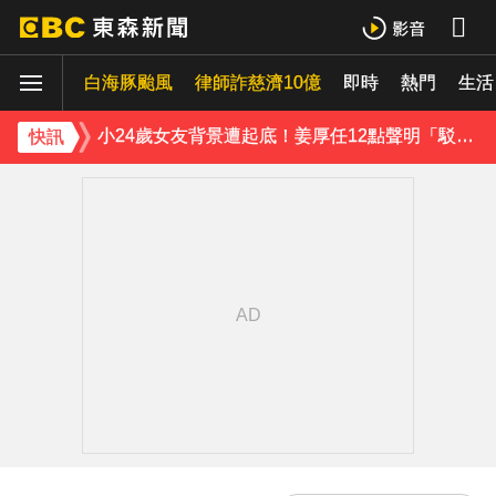
王子不倫粿粿判賠百萬！神隱9月「二度發聲」：行過死陰的幽谷
白海豚颱風
下載東森App，隨時掌握天下大小事！
律師詐慈濟10億
即時
熱門
生活
小24歲女友背景遭起底！姜厚任12點聲明「駁小三傳聞」：你在講三小？
快訊