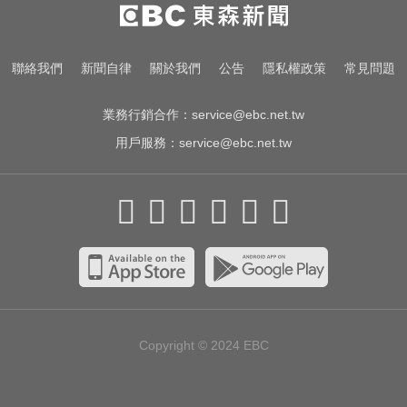
47歲女腹痛竟生下女嬰 26歲女兒震
驚：以為變胖
快訊／白海豚逼近！新竹縣尖石、
聯絡我們
新聞自律
關於我們
公告
隱私權政策
常見問題
五峰「8校停課」
業務行銷合作：
service@ebc.net.tw
用戶服務：
service@ebc.net.tw
Copyright © 2024
EBC