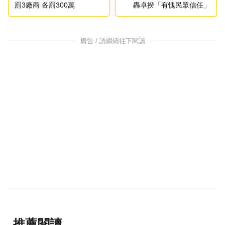
罰3廠商 各罰300萬
轟卓揆「有愧民眾信任」
廣告 / 請繼續往下閱讀
推薦閱讀