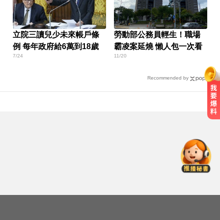
立院三讀兒少未來帳戶條
勞動部公務員輕生！職場
例 每年政府給6萬到18歲
霸凌案延燒 懶人包一次看
7/24
11/20
Recommended by
47歲女腹痛竟生下女嬰 26歲女兒震
驚：以為變胖
快訊／白海豚逼近！新竹縣尖石、
五峰「8校停課」
台南死亡車禍！轎車遭大貨車壓
「扭曲變形」男駕駛受困亡