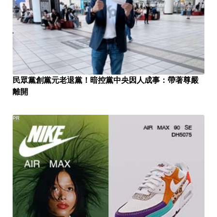
民眾黨創黨元老退黨！暗控黨中央因人成事：帶著尊嚴
離開
PR