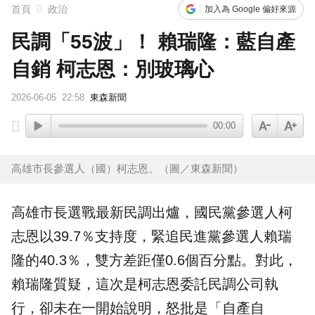
首頁
政治
加入為 Google 偏好來源
民調「55波」！ 賴瑞隆：藍自產
自銷 柯志恩：別玻璃心
2026-06-05
22:58
東森新聞
00:00
高雄市長參選人（國）柯志恩。（圖／東森新聞）
高雄
市長選戰最新
民調
出爐，國民黨參選人
柯
志恩
以39.7％支持度，緊追民進黨參選人
賴瑞
隆
的40.3％，雙方差距僅0.6個百分點。對此，
賴瑞隆質疑，這次是柯志恩委託民調公司執
行，卻未在一開始說明，怒批是「自產自