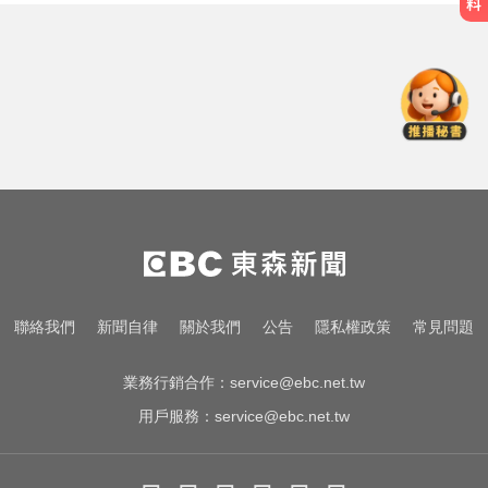
五角大廈再公開UFO檔案 飛官阿富
汗驚見「巨大三角形」
女藝人遭經紀人「車內侵犯」 錄音
檔成鐵證
千金股跌落神壇！國巨收540元 分
析師：只是剛開始
五角大廈再公開UFO檔案 飛官阿富
汗驚見「巨大三角形」
女藝人遭經紀人「車內侵犯」 錄音
聯絡我們
新聞自律
關於我們
公告
隱私權政策
常見問題
檔成鐵證
業務行銷合作：
service@ebc.net.tw
用戶服務：
service@ebc.net.tw