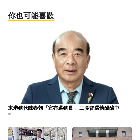
你也可能喜歡
東港鎮代陳春朝「宣布選鎮長」 三腳督選情醞釀中！
8/1