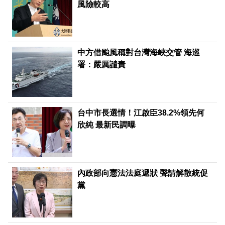
風險較高
中方借颱風稱對台灣海峽交管 海巡
署：嚴厲譴責
台中市長選情！江啟臣38.2%領先何
欣純 最新民調曝
內政部向憲法法庭遞狀 聲請解散統促
黨