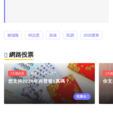
賴瑞隆
柯志恩
高雄
民調
2026選舉
網路投票
3.8K人已投
7天後結束
單選
1天
您支持2026年再普發1萬嗎？
你支
投票去