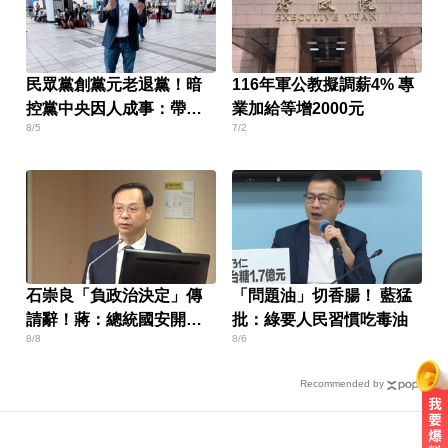
民眾黨創黨元老退黨！暗
116年軍公教擬調薪4% 專
控黨中央因人成事：帶著
業加給等增2000元
8/5
7/2
尊嚴離開
石崇良「負政治決定」傳
「問題油」切香腸！ 藍猛
請辭！蔣：總統國安開了
批：綠要人民習慣吃毒油
8/8
8/6
沒？
Recommended by