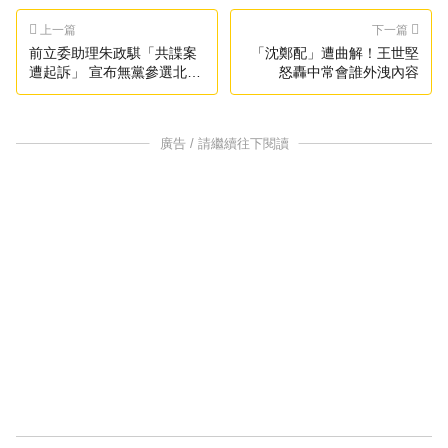
上一篇
下一篇
前立委助理朱政騏「共諜案
「沈鄭配」遭曲解！王世堅
遭起訴」 宣布無黨參選北市
怒轟中常會誰外洩內容
議員
廣告 / 請繼續往下閱讀