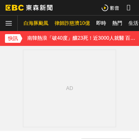
白海豚颱風逼近 氣象署：本島發陸警機率低
白海豚颱風
律師詐慈濟10億
即時
熱門
生活
三商美邦人壽將下市！8/20停牌 千張大戶還有252人
南韓熱浪「破40度」釀23死！近3000人就醫 百萬家畜暴斃
快訊
《理財達人秀》X 安聯投信免費講座報名中！搶先卡位 2027
《半澤直樹》男星宣布再婚！迎新生命雙喜臨門
下載東森App，隨時掌握天下大小事！
油價繼續凍漲！下週汽油、柴油維持不調整