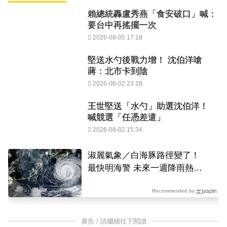
賴總統轟盧秀燕「食安破口」喊：
要台中再搖擺一次
2026-08-05 17:18
堅送水勺後戰力增！ 沈伯洋嗆
蔣：北市卡到陰
2026-08-02 23:18
王世堅送「水勺」助選沈伯洋！
喊競選「任憑差遣」
2026-08-02 15:34
淑麗氣象／白海豚路徑變了！
最快明海警 未來一週降雨熱區
曝
Recommended by
廣告 / 請繼續往下閱讀