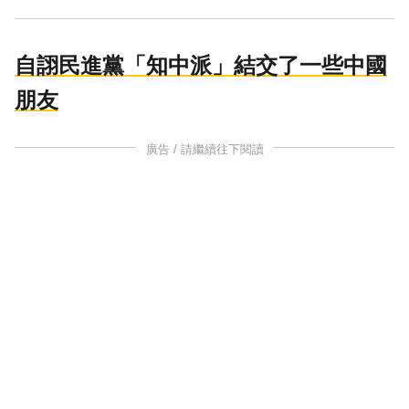
自詡民進黨「知中派」結交了一些中國
朋友
廣告 / 請繼續往下閱讀