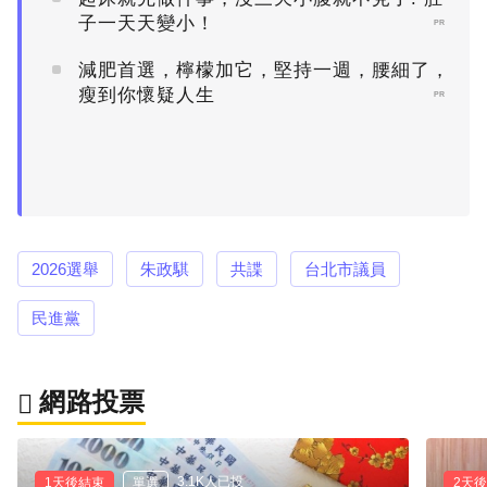
子一天天變小！
PR
減肥首選，檸檬加它，堅持一週，腰細了，
瘦到你懷疑人生
PR
2026選舉
朱政騏
共諜
台北市議員
民進黨
網路投票
3.1K人已投
1天後結束
單選
2天