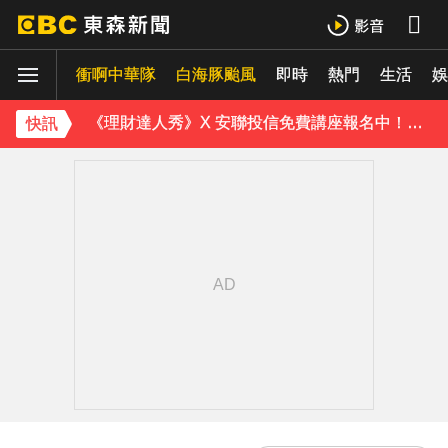
白海豚外圍雲系發威！7縣市大雨特報 警戒範圍一次看
衝啊中華隊
白海豚颱風
即時
熱門
生活
白海豚進逼會放颱風假？全台各縣市暴風侵襲率曝
娛
《理財達人秀》X 安聯投信免費講座報名中！搶先卡位 2027
快訊
下載東森App，隨時掌握天下大小事！
別驚慌！今14:30分發「演習預告」訊息 下週正式登場