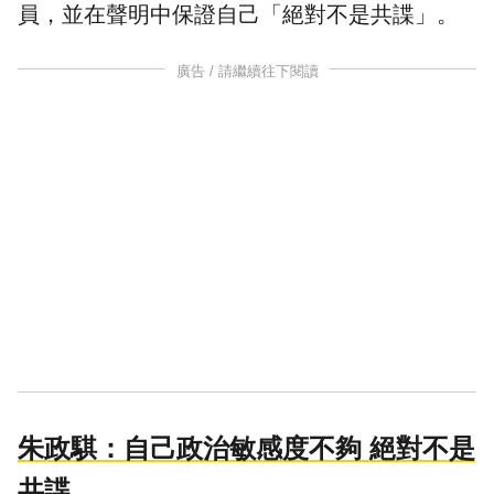
員
，並在聲明中保證自己「絕對不是
共諜
」。
廣告 / 請繼續往下閱讀
朱政騏：自己政治敏感度不夠 絕對不是
共諜