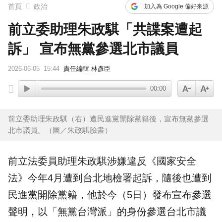
首頁
政治
加入為 Google 偏好來源
前立委助理朱政騏「共諜案遭起
訴」 宣布無黨參選北市議員
2026-06-05
15:44
責任編輯 林彥臣
00:00
前立委助理朱政騏（右）遭民進黨開除黨籍後，宣布無黨參選
北市議員。（圖／朱政騏 臉書）
前立法委員助理
朱政騏
涉嫌違反《國家安全
法》今年4月遭到台北地檢署起訴，隨後也遭到
民進黨
開除黨籍，他於今（5日）發布宣布參選
聲明，以「無黨台灣派」的身份參選
台北市議