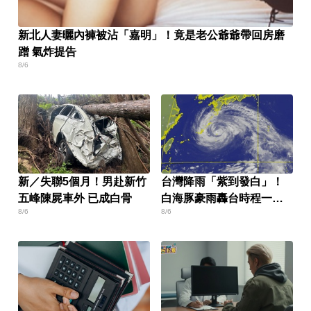
新北人妻曬內褲被沾「嘉明」！竟是老公爺爺帶回房磨
蹭 氣炸提告
8/6
新／失聯5個月！男赴新竹
台灣降雨「紫到發白」！
五峰陳屍車外 已成白骨
白海豚豪雨轟台時程一次
8/6
8/6
看