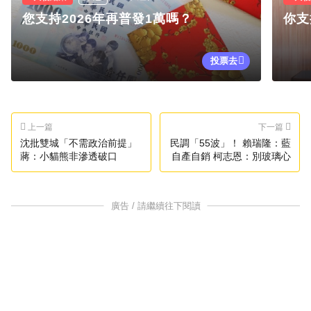
您支持2026年再普發1萬嗎？
你支
投票去
上一篇
下一篇
沈批雙城「不需政治前提」
民調「55波」！ 賴瑞隆：藍
蔣：小貓熊非滲透破口
自產自銷 柯志恩：別玻璃心
廣告 / 請繼續往下閱讀