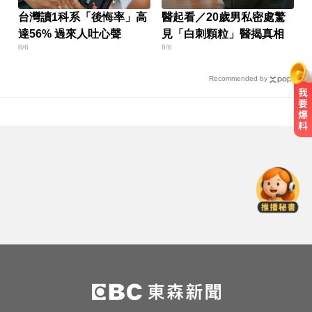
台灣讀1科系「後悔率」高
醫起看／20歲男私密處驚
達56% 過來人吐心聲
見「白刺顆粒」醫揭真相
8/6
8/6
Recommended by
愛玩車／帕加尼螺絲超貴 可買保時
捷
三商壽9/1股票下市！12/1正式更名
「玉山人壽」
《唐伯虎》資深綠葉演員 黎彼得病
逝...好友悲痛證實
愛玩車／帕加尼螺絲超貴 可買保時
捷