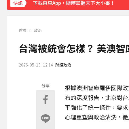
下載東森App，隨時掌握天下大小事！
快訊
「白海豚」逼近！最新暴風圈侵襲率曝 一縣市
首頁
政治
台灣被統會怎樣？ 美澳智
2026-05-13
12:14
財經政治
分享
根據澳洲
智庫
羅伊國際政策研
布的深度報告，北京對台
平強化了
統一
條件，要求
心理重塑與政治清洗，徹