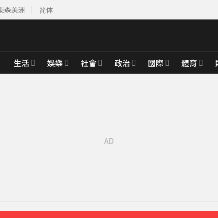
東森美洲
简体
生活
娛樂
社會
政治
國際
體育
達59％
32分鐘前
「打斷成兩截」
45分鐘前
先卡位 2027