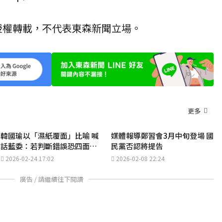
 授權轉載，不代表東森新聞立場。
更多
韓國瑜以「濕紙覆面」比喻 喊
媒體報導鄭習會3月中旬登場 國
話藍委：若判斷錯誤恐四面楚
民黨否認將提告
歌
2026-02-24 17:02
2026-02-08 22:24
廣告 / 請繼續往下閱讀