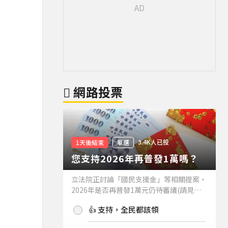
網路投票
3.4K人已投
1天後結束
單選
您支持2026年再普發1萬嗎？
立法院正討論「國民支援金」等相關提案，
2026年是否再普發1萬元仍待審議(請見下
方新聞)。如果2026年再普發1萬元，你支
👍 支持，全民都該領
持嗎？