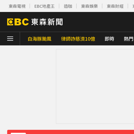
東森電視
EBC地產王
造咖
東森娛樂
東森財經
白海豚颱風
律師詐慈濟10億
即時
熱門
下載東森App，隨時掌握天下大小事！
「白海豚」逼近！最新暴風圈侵襲率曝 一縣市
疑不堪碎念！桃園老翁殺85歲妻 金屬拐杖
《理財達人秀》X 安聯投信免費講座報名中！搶