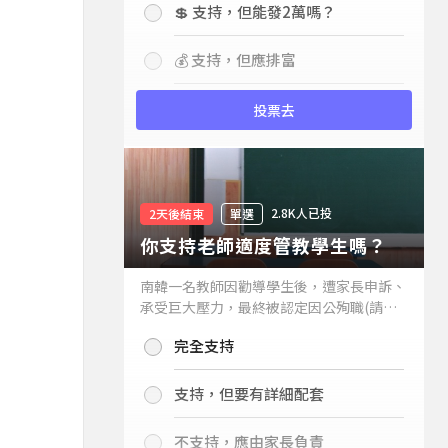
💲 支持，但能發2萬嗎？
💰 支持，但應排富
投票去
2.8K人已投
2天後結束
單選
你支持老師適度管教學生嗎？
南韓一名教師因勸導學生後，遭家長申訴、
承受巨大壓力，最終被認定因公殉職(請見
下列新聞)，引發外界關注教師教權。請問
完全支持
你支持老師適度管教學生嗎？
支持，但要有詳細配套
不支持，應由家長負責