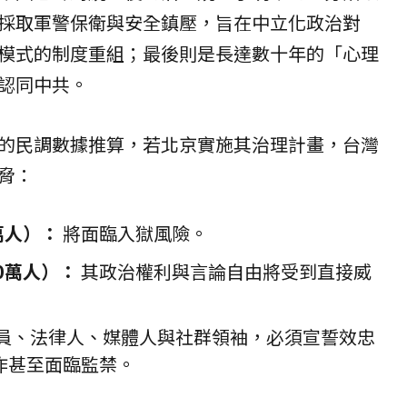
採取軍警保衛與安全鎮壓，旨在中立化政治對
模式的制度重組；最後則是長達數十年的「心理
認同中共。
的民調數據推算，若北京實施其治理計畫，台灣
脅：
萬人）：
將面臨入獄風險。
0萬人）：
其政治權利與言論自由將受到直接威
員、法律人、媒體人與社群領袖，必須宣誓效忠
作甚至面臨
監禁
。