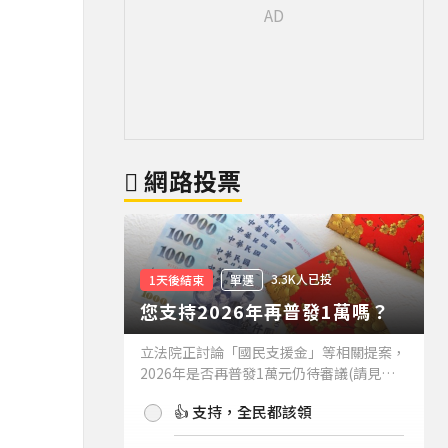
網路投票
3.3K人已投
1天後結束
單選
您支持2026年再普發1萬嗎？
立法院正討論「國民支援金」等相關提案，
2026年是否再普發1萬元仍待審議(請見下
方新聞)。如果2026年再普發1萬元，你支
👍 支持，全民都該領
持嗎？