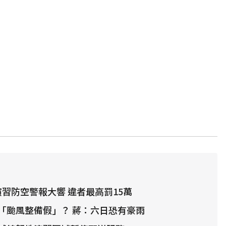
演習防空警報大響 違者最高罰15萬
「颱風整備假」？ 蔣：六日恐有豪雨