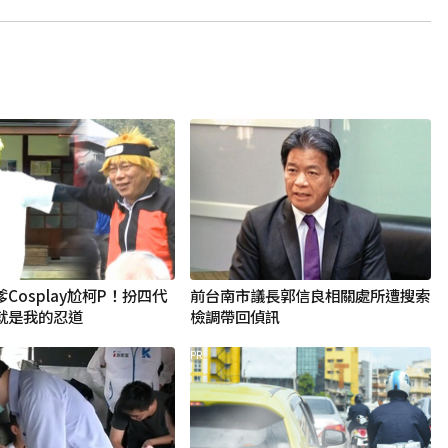
Cosplay尬柯P！扮四代
前台南市議長郭信良相關處所遭搜索
就是我的忍道
檢調帶回偵訊
PR