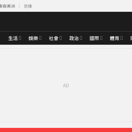
東森美洲
简体
生活
娛樂
社會
政治
國際
體育
除民事求償
24分鐘前
報警
39分鐘前
北台恐迎狂風暴雨
42分鐘前
升城鎮韌性
58分鐘前
先卡位 2027