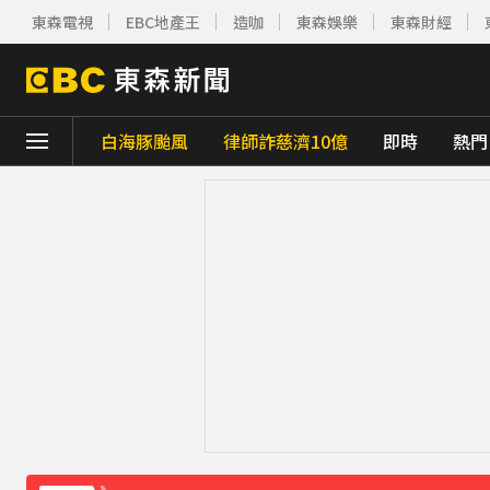
東森電視
EBC地產王
造咖
東森娛樂
東森財經
下載東森App，隨時掌握天下大小事！
白海豚颱風
律師詐慈濟10億
即時
熱門
採購疫苗遭詐騙 慈濟委任律師發聲明：不排
快訊／85歲老婦遭夫殺害！疑孫子目睹嚇壞
白海豚颱風移動變慢！專家：影響時間拉長 
解放軍擬「失能戰」癱瘓北市？ 專家：須提
《理財達人秀》X 安聯投信免費講座報名中！搶
下載東森App，隨時掌握天下大小事！