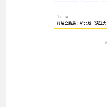
上一篇
打臉公路局！新北駁「淡江大
是市府建議」 反嗆：自我矛