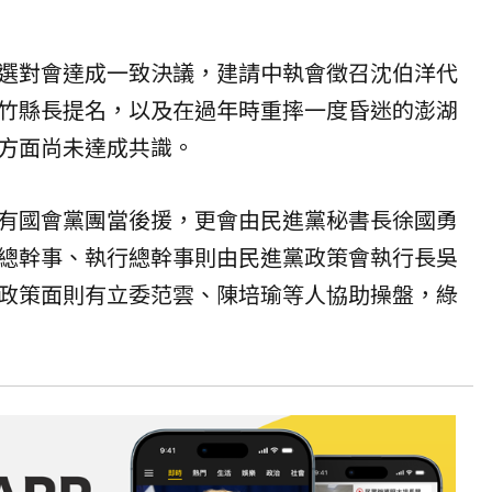
選對會達成一致決議，建請中執會徵召沈伯洋代
竹縣長提名，以及在過年時重摔一度昏迷的澎湖
方面尚未達成共識。
有國會黨團當後援，更會由民進黨秘書長徐國勇
總幹事、執行總幹事則由民進黨政策會執行長吳
政策面則有立委范雲、陳培瑜等人協助操盤，綠