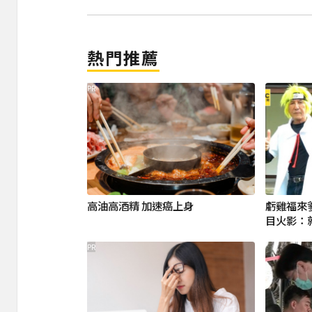
熱門推薦
PR
高油高酒精 加速癌上身
虧雞福來爹
目火影：
PR