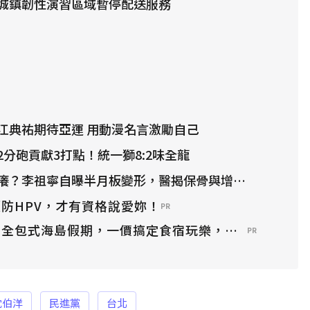
城鎮韌性演習區域暫停配送服務
江典祐期待亞運 用動漫名言激勵自己
分砲貢獻3打點！統一獅8:2味全龍
？李祖寧自曝半月板變形，醫揭保骨與增肌兩大救星！
防HPV，才有資格說愛妳！
PR
？全包式海島假期，一價搞定食宿玩樂，省錢更省心！
PR
沈伯洋
民進黨
台北