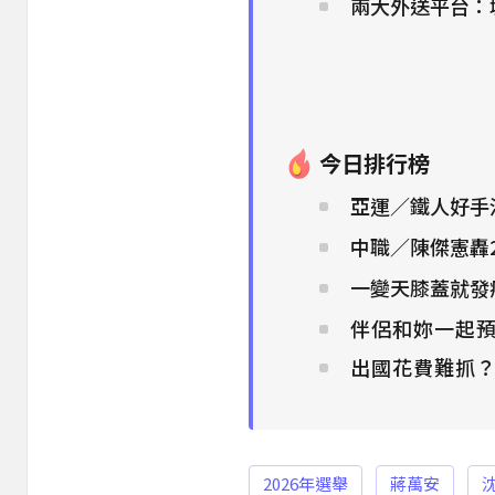
兩大外送平台：
今日排行榜
亞運／鐵人好手
中職／陳傑憲轟2
一變天膝蓋就發癢
伴侶和妳一起預
出國花費難抓
2026年選舉
蔣萬安