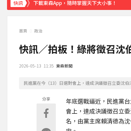
採購疫苗遭詐騙 慈濟委任律師發聲明：不排
快訊
首頁
政治
快訊／拍板！綠將徵召沈伯
2026-05-13
11:35
東森新聞
民進黨在今（13）日選對會上，達成決議徵召立委沈
分享
年底選戰逼近，
民進黨
台
會上，達成決議徵召立委
名，由黨主席賴清德為沈
安
。