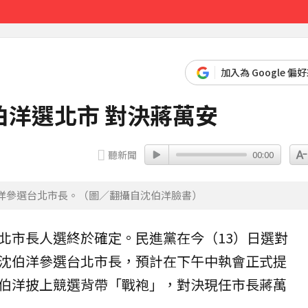
除民事求償
24分鐘前
加入為 Google 偏
洋選北市 對決蔣萬安
聽新聞
00:00
伯洋參選台北市長。（圖／翻攝自沈伯洋臉書）
北
市長人選終於確定。民進黨在今（13）日選對
沈伯洋
參選台北市長，預計在下午中執會正式提
伯洋披上競選背帶「戰袍」，對決現任市長
蔣萬