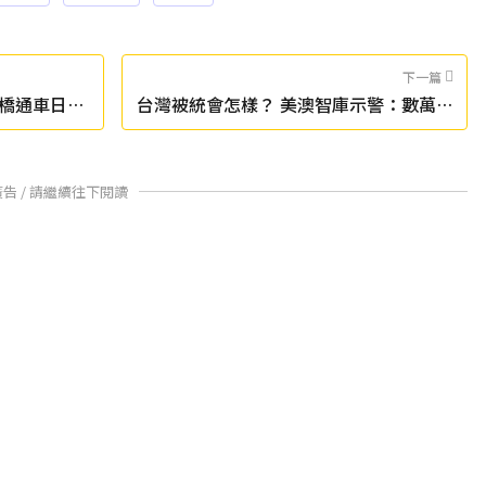
下一篇
橋通車日期
台灣被統會怎樣？ 美澳智庫示警：數萬人
盾邏輯不通
將遭監禁
廣告 / 請繼續往下閱讀