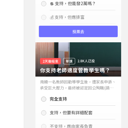
💲 支持，但能發2萬嗎？
💰 支持，但應排富
投票去
2.8K人已投
2天後結束
單選
你支持老師適度管教學生嗎？
南韓一名教師因勸導學生後，遭家長申訴、
承受巨大壓力，最終被認定因公殉職(請見
下列新聞)，引發外界關注教師教權。請問
完全支持
你支持老師適度管教學生嗎？
支持，但要有詳細配套
不支持，應由家長負責