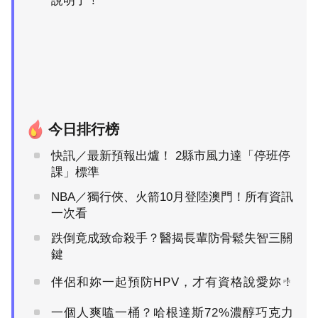
說明了！
今日排行榜
快訊／最新預報出爐！ 2縣市風力達「停班停
課」標準
NBA／獨行俠、火箭10月登陸澳門！所有資訊
一次看
跌倒竟成致命殺手？醫揭長輩防骨鬆失智三關
鍵
伴侶和妳一起預防HPV，才有資格說愛妳！
PR
一個人爽嗑一桶？哈根達斯72%濃醇巧克力