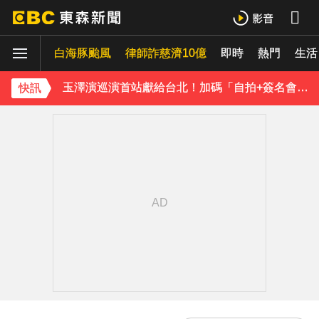
TWICE定延不續約！手寫信宣布離開JYP 簽新東家成邊佑錫師妹
白海豚颱風
律師詐慈濟10億
即時
熱門
生活
玉澤演巡演首站獻給台北！加碼「自拍+簽名會」 寵粉無極限
快訊／方志友、楊銘威離婚 「無法再做情人、永遠是家人」
快訊
富婆砸錢拍短劇塞60場吻戲！男星爆「開房被包養」 親上火線揭真相
SEVENTEEN勝寬、Dino同天入伍！玟奎9月服替代役
泰男團Dragon 5男星爆死訊！騎單車離家失聯 陳屍河中驚見「20公斤重物」
女星告別9年演藝圈！轉行當計程車司機 曝收入：比演員賺更多
蔡阿嘎陷爭議！蘿拉神隱19個月首發文 遭酸「詐騙集團回歸」回應了
下載東森App，隨時掌握天下大小事！