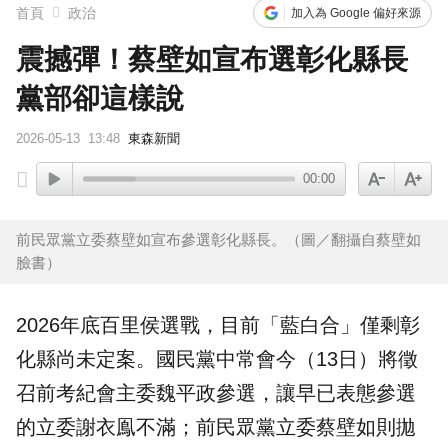
橋上懸掛5屍體！墨西哥小鎮爆慘案 居民嘆：晚上如鬼城
首頁
政治
加入為 Google 偏好來源
震撼彈！蔡壁如宣布選彰化縣長
黨部卻這樣說
2026-05-13
13:48
東森新聞
00:00
前民眾黨立委蔡壁如宣布參選彰化縣長。（圖／翻攝自蔡壁如
臉書）
2026年底百里侯選戰，目前「
藍白合
」僅剩彰
化縣尚未定案。
國民黨
中常會今（13日）將徵
召前考紀會主委魏平政參選，讓早已表態參選
的立委
謝衣鳯
不滿；前民眾黨立委
蔡壁如
則拋