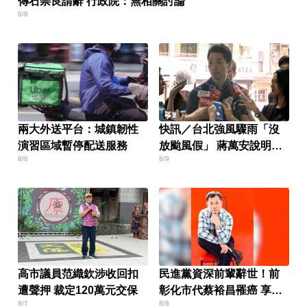
傳石崇良請辭 行政院：無相關討論
8/8
兩大外送平台：城鎮韌性
快訊／台北強風驟雨「沒
演習區域暫停配送服務
放颱風假」 蔣萬安說明
8/6
8/9
了！
高市議員范織欽涉收回扣
民進黨資深前輩辭世！前
遭聲押 裁定120萬元交保
彰化市代蔡裕昌罹癌 享壽
8/7
8/8
71歲