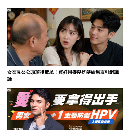
PR
女友見公公頭頂後驚呆！買好用養髮洗髮給男友引網議
論
PR