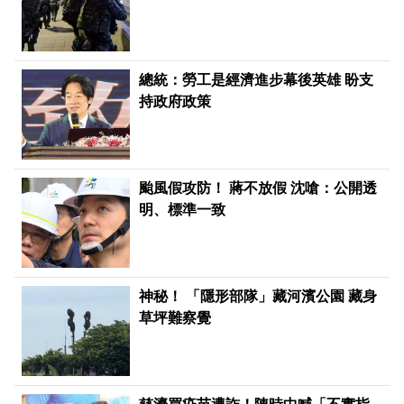
總統：勞工是經濟進步幕後英雄 盼支
持政府政策
颱風假攻防！ 蔣不放假 沈嗆：公開透
明、標準一致
神秘！ 「隱形部隊」藏河濱公園 藏身
草坪難察覺