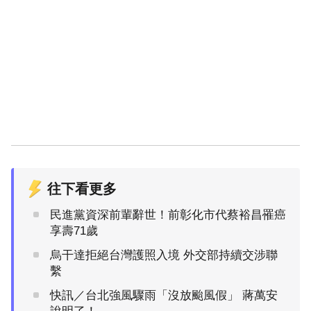
往下看更多
民進黨資深前輩辭世！前彰化市代蔡裕昌罹癌
享壽71歲
烏干達拒絕台灣護照入境 外交部持續交涉聯
繫
快訊／台北強風驟雨「沒放颱風假」 蔣萬安