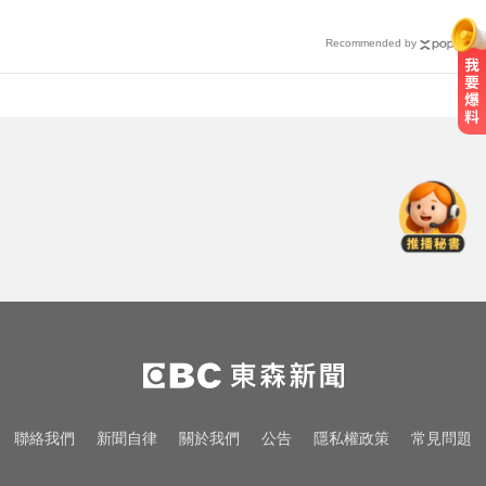
Recommended by
出國注意！2國拒台人入境、扣護照
遣返 外交部證實了
6.4萬名股東注意！三商壽下市倒數
「千張大戶」還有245人
颱風天！ 暖警下班途中遇視障人士
冒雨陪走回家
出國注意！2國拒台人入境、扣護照
遣返 外交部證實了
6.4萬名股東注意！三商壽下市倒數
聯絡我們
新聞自律
關於我們
公告
隱私權政策
常見問題
「千張大戶」還有245人