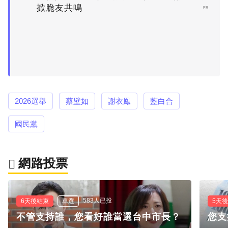
掀脆友共鳴
PR
2026選舉
蔡壁如
謝衣鳯
藍白合
國民黨
網路投票
583人已投
6天後結束
單選
5天
不管支持誰，您看好誰當選台中市長？
您支