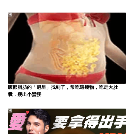
PR
腹部脂肪的「剋星」找到了，常吃這幾物，吃走大肚
囊，瘦出小蠻腰
PR