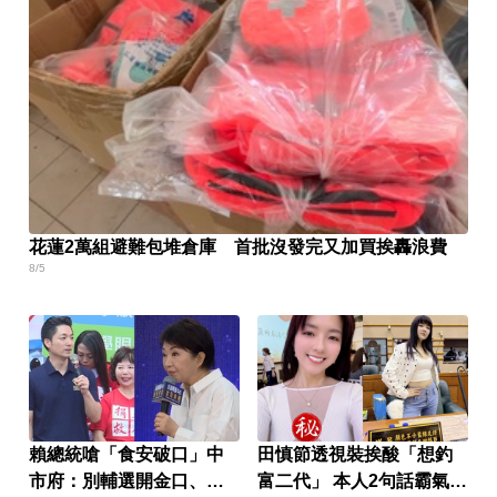
花蓮2萬組避難包堆倉庫 首批沒發完又加買挨轟浪費
8/5
賴總統嗆「食安破口」中
田慎節透視裝挨酸「想釣
市府：別輔選開金口、成
富二代」 本人2句話霸氣回