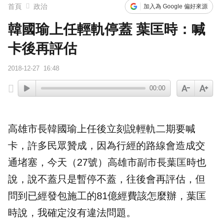
首頁
政治
加入為 Google 偏好來源
韓國瑜上任輕軌停蓋 葉匡時：喊
卡後再評估
2018-12-27
16:48
00:00
高雄
市長
韓國瑜
上任後立刻說
輕軌
二期要喊
卡，許多民眾贊成，因為行經的路線會造成
交
通
堵塞，今天（27號）高雄市副市長
葉匡時
也
說，說不蓋只是暫停不蓋，往後會再評估，但
問到已經發包施工的81億經費該怎麼辦，葉匡
時說，我確定沒有違法問題。