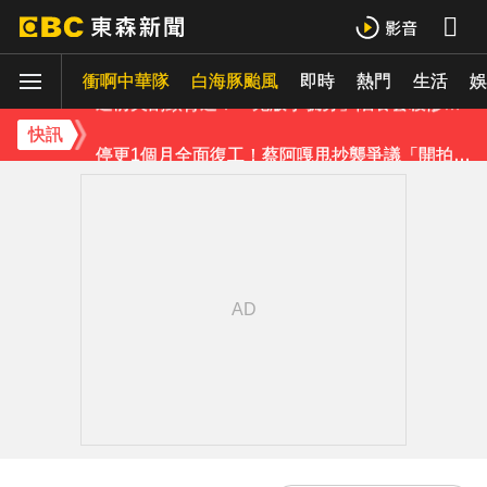
48歲男星直播突亮刀自殘！「全裸滿身血」警急破門 家屬發聲曝現況
衝啊中華隊
白海豚颱風
即時
熱門
生活
遭前夫割頸脅迫！「兇版李毓芬」陷養套殺慘賠2000萬 2度遇感情詐騙
娛
停更1個月全面復工！蔡阿嘎甩抄襲爭議「開拍新企劃」二伯IG也更新
快訊
天后御用化妝師陳聆薇病逝！張韶涵返台送別首發聲：依舊無法相信
下載東森App，隨時掌握天下大小事！
今年首例本土傷寒！中部7旬婦發燒腹瀉 無國內外旅遊史