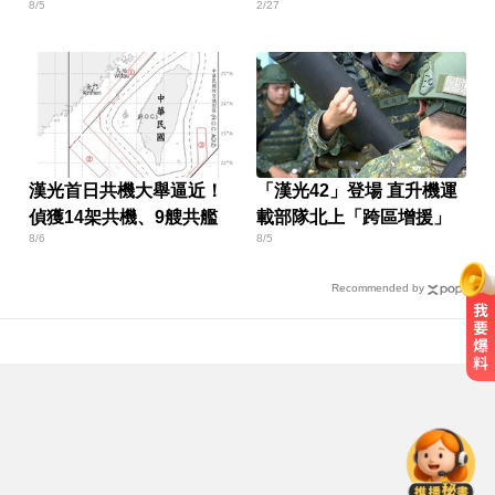
8/5
2/27
民主破口
敬
漢光首日共機大舉逼近！
「漢光42」登場 直升機運
偵獲14架共機、9艘共艦
載部隊北上「跨區增援」
8/6
8/5
Recommended by
愛玩車／越野神獸將歸來 三菱
Pajero預告亮相
淑麗氣象／白海豚路徑變了！最快
明海警 未來一週降雨熱區曝