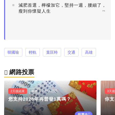
減肥首選，檸檬加它，堅持一週，腰細了，
瘦到你懷疑人生
PR
韓國瑜
輕軌
葉匡時
交通
高雄
網路投票
2.7K人已投
2天後結束
單選
3天
您支持2026年再普發1萬嗎？
你支
投票去