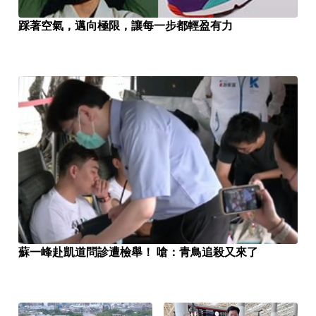
踩著空氣，邁向極限，讓每一步都輕盈有力
蘇一峰赴凱道問診遭檢舉！ 嗆：青鳥追殺又來了