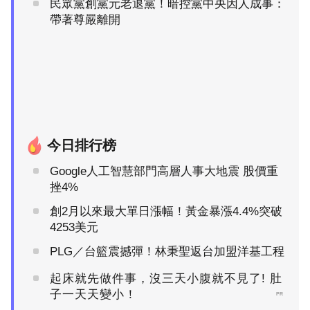
民眾黨創黨元老退黨！暗控黨中央因人成事：
帶著尊嚴離開
今日排行榜
Google人工智慧部門高層人事大地震 股價重
挫4%
創2月以來最大單日漲幅！黃金暴漲4.4%突破
4253美元
PLG／台籃震撼彈！林秉聖返台加盟洋基工程
起床就先做件事，沒三天小腹就不見了! 肚
子一天天變小！
PR