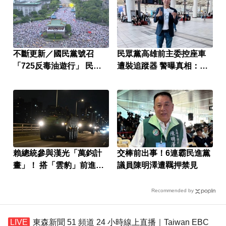
不斷更新／國民黨號召
民眾黨高雄前主委控座車
「725反毒油遊行」 民眾
遭裝追蹤器 警曝真相：是
凱道齊喊護食安
私人因素
賴總統參與漢光「萬鈞計
交棒前出事！6連霸民進黨
畫」！ 搭「雲豹」前進衡
議員陳明澤遭羈押禁見
指所
Recommended by
東森新聞 51 頻道 24 小時線上直播｜Taiwan EBC