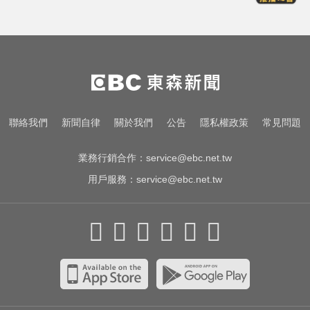
色外公稱「幫看過敏」騙孫女脫褲
侵犯！法院判2年4月
愛玩車／越野神獸將歸來 三菱
Pajero預告亮相
淑麗氣象／白海豚路徑變了！最快
聯絡我們
新聞自律
關於我們
公告
隱私權政策
常見問題
明海警 未來一週降雨熱區曝
業務行銷合作：
service@ebc.net.tw
用戶服務：
service@ebc.net.tw