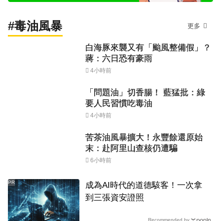
#毒油風暴
更多
白海豚來襲又有「颱風整備假」？
蔣：六日恐有豪雨
4小時前
「問題油」切香腸！ 藍猛批：綠
要人民習慣吃毒油
4小時前
苦茶油風暴擴大！永豐餘還原始
末：赴阿里山查核仍遭騙
6小時前
PR
成為AI時代的道德駭客！一次拿
到三張資安證照
Recommended by