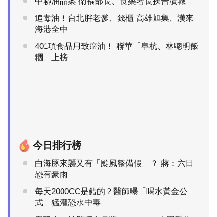
中聯油品案 衛福部長、食藥署長挨告瀆職
追毒油！台北胖老爹、錢櫃 高雄旭集、漢來
海港全中
401項食品用致癌油！ 聯華「阜杭、林聰明飯
糰」上榜
今日排行榜
白海豚來襲又有「颱風整備假」？ 蔣：六日
恐有豪雨
每天2000CC是錯的？醫師曝「喝水黃金公
式」猛灌恐水中毒