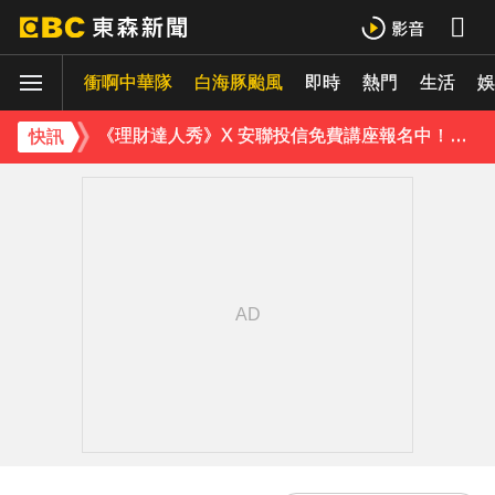
ENHYPEN西村力站姐輕生亡！生前淚喊「本想再活久點」粉絲怒轟：別再差別對待
衝啊中華隊
下載東森App，隨時掌握天下大小事！
白海豚颱風
即時
熱門
生活
娛
《理財達人秀》X 安聯投信免費講座報名中！搶先卡位 2027
快訊