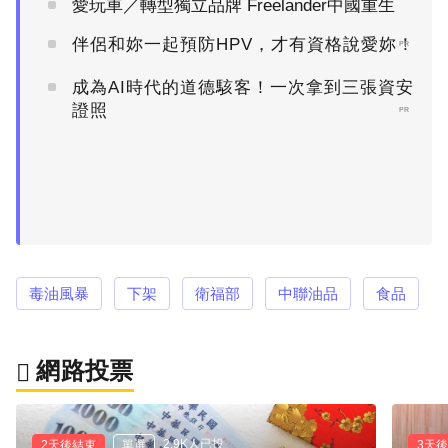
愛玩車／轉型獨立品牌 Freelander中國重生
伴侶和妳一起預防HPV，才有資格說愛妳！
PR
成為AI時代的道德駭客！一次拿到三張資安
證照
PR
毒油風暴
下架
衛福部
中聯油品
食品
網路投票
2.9K人已投
2天後結束
單選
3天