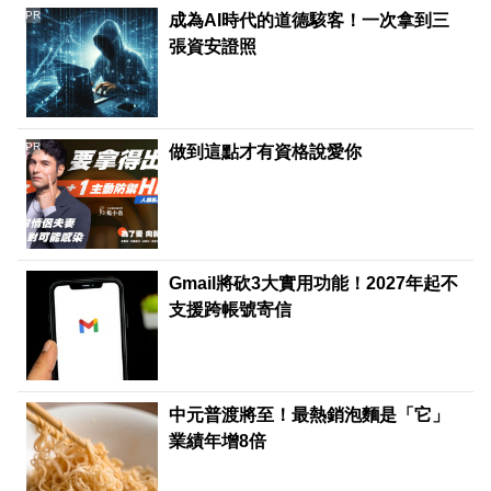
PR
成為AI時代的道德駭客！一次拿到三
張資安證照
PR
做到這點才有資格說愛你
Gmail將砍3大實用功能！2027年起不
支援跨帳號寄信
中元普渡將至！最熱銷泡麵是「它」
業績年增8倍