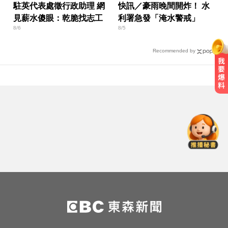
駐英代表處徵行政助理 網
快訊／豪雨晚間開炸！ 水
見薪水傻眼：乾脆找志工
利署急發「淹水警戒」
8/6
8/5
Recommended by
難得一見太空奇景 SpaceX廢棄火箭
撞月球
高雄夜班保全滑撞護欄 車停路邊
「折腰倒副駕」亡！
環法女子自行車賽爆「胸罩作
弊」！官方急出手
難得一見太空奇景 SpaceX廢棄火箭
撞月球