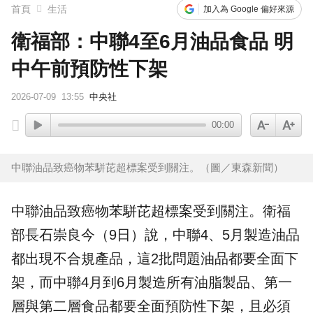
首頁
生活
加入為 Google 偏好來源
衛福部：中聯4至6月油品食品 明
中午前預防性下架
2026-07-09
13:55
中央社
00:00
中聯油品致癌物苯駢芘超標案受到關注。（圖／東森新聞）
中聯油品
致癌物苯駢芘超標案受到關注。
衛福
部
長石崇良今（9日）說，中聯4、5月製造油品
都出現不合規產品，這2批問題油品都要全面
下
架
，而中聯4月到6月製造所有油脂製品、第一
層與第二層
食品
都要全面預防性下架，且必須