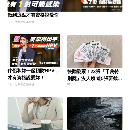
做到這點才有資格說愛你
PR・台灣癌症基金會
伴侶和妳一起預防HPV，
快翻發票！23張「千萬特
才有資格說愛妳！
別獎」沒人領 這5張要截止
8/5
兌獎了
PR・台灣癌症基金會