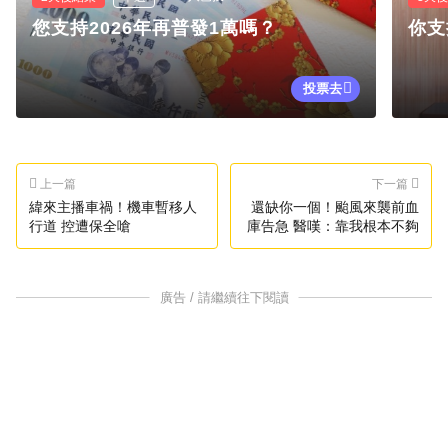
您支持2026年再普發1萬嗎？
你支
投票去
上一篇
下一篇
緯來主播車禍！機車暫移人
還缺你一個！颱風來襲前血
行道 控遭保全嗆
庫告急 醫嘆：靠我根本不夠
廣告 / 請繼續往下閱讀