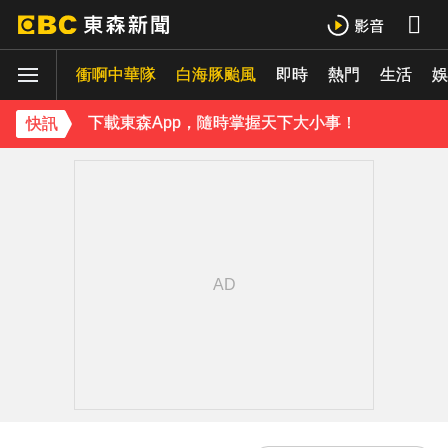
羅美玲連生三胎！自爆與尪「2年沒接吻」白家綺急拱放閃
衝啊中華隊
白海豚颱風
即時
熱門
生活
ENHYPEN西村力站姐輕生亡！生前淚喊「本想再活久點」粉絲怒轟：別再差別對待
娛
下載東森App，隨時掌握天下大小事！
快訊
《理財達人秀》X 安聯投信免費講座報名中！搶先卡位 2027