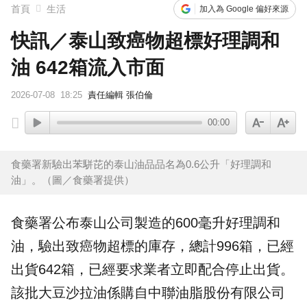
首頁
生活
加入為 Google 偏好來源
快訊／泰山致癌物超標好理調和
油 642箱流入市面
2026-07-08
18:25
責任編輯 張伯倫
00:00
食藥署新驗出苯駢芘的泰山油品品名為0.6公升「好理調和
油」。（圖／食藥署提供）
食藥署公布
泰山
公司製造的600毫升
好理
調和
油
，驗出致癌物超標的庫存，總計996箱，已經
出貨642箱，已經要求業者立即配合停止出貨。
該批大豆沙拉油係購自中聯油脂股份有限公司