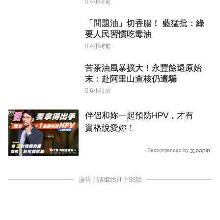
4小時前
「問題油」切香腸！ 藍猛批：綠
要人民習慣吃毒油
4小時前
苦茶油風暴擴大！永豐餘還原始
末：赴阿里山查核仍遭騙
6小時前
PR
伴侶和妳一起預防HPV，才有
資格說愛妳！
Recommended by
廣告 / 請繼續往下閱讀