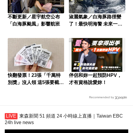
不斷更新／星宇航空公布
淑麗氣象／白海豚路徑變
「白海豚颱風」影響航班
了！最快明海警 未來一週
降雨熱區曝
PR
快翻發票！23張「千萬特
伴侶和妳一起預防HPV，
別獎」沒人領 這5張要截止
才有資格說愛妳！
兌獎了
Recommended by
東森新聞 51 頻道 24 小時線上直播｜Taiwan EBC
24h live news