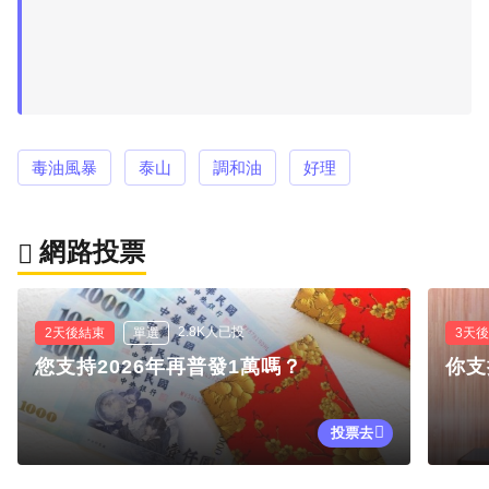
毒油風暴
泰山
調和油
好理
網路投票
2.8K人已投
2天後結束
單選
3天
您支持2026年再普發1萬嗎？
你支
投票去