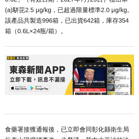
(a)駢芘2.5 μg/kg，已超過限量標準2.0 μg/kg。
該產品共製造996箱，已出貨642箱，庫存354
箱（0.6L×24瓶/箱）。
食藥署接獲通報後，已立即會同彰化縣衛生局