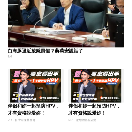
白海豚逼近放颱風假？蔣萬安說話了
8/6
伴侶和妳一起預防HPV，
伴侶和妳一起預防HPV，
才有資格說愛妳！
才有資格說愛妳！
PR・台灣癌症基金會
PR・台灣癌症基金會