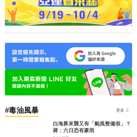
#毒油風暴
更多
白海豚來襲又有「颱風整備假」？
蔣：六日恐有豪雨