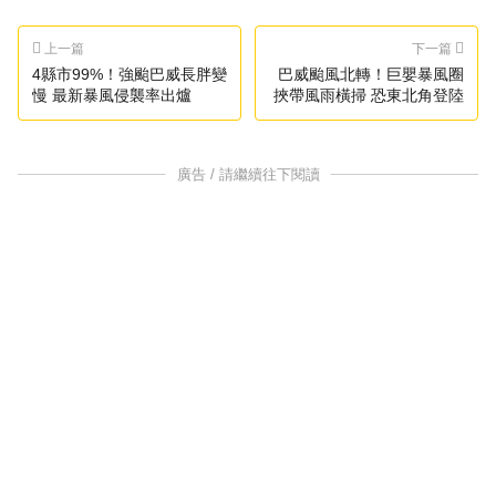
上一篇
下一篇
4縣市99%！強颱巴威長胖變
巴威颱風北轉！巨嬰暴風圈
慢 最新暴風侵襲率出爐
挾帶風雨橫掃 恐東北角登陸
廣告 / 請繼續往下閱讀