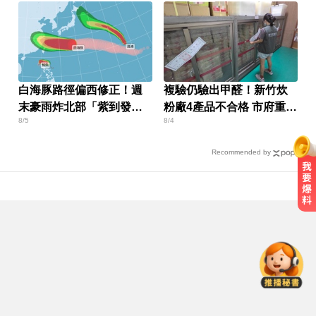
白海豚路徑偏西修正！週
複驗仍驗出甲醛！新竹炊
末豪雨炸北部「紫到發
粉廠4產品不合格 市府重罰
8/5
8/4
白」
384萬元
Recommended by
南部注意！8/7演習防空警報大響 違
者最高罰15萬
高雄夜班保全滑撞護欄 車停路邊
「折腰倒副駕」亡！
曾號召反女權集會！36歲網紅陳屍