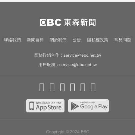
住處 死因待查
南部注意！8/7演習防空警報大響 違
者最高罰15萬
高雄夜班保全滑撞護欄 車停路邊
聯絡我們
新聞自律
關於我們
公告
隱私權政策
常見問題
「折腰倒副駕」亡！
業務行銷合作：
service@ebc.net.tw
用戶服務：
service@ebc.net.tw
Copyright © 2024
EBC