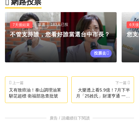
網路投票
183人已投
7天後結束
單選
6天
不管支持誰，您看好誰當選台中市長？
您支
投票去
上一篇
下一篇
又有致癌油！泰山調理油苯
大樂透上看5.9億！7月下半
駢芘超標 衛福部急查批號
月「25姓氏」財運亨通 一路
旺到鬼門開
廣告 / 請繼續往下閱讀