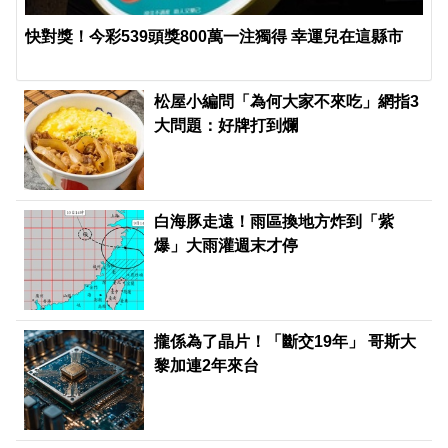
快對獎！今彩539頭獎800萬一注獨得 幸運兒在這縣市
松屋小編問「為何大家不來吃」網指3
大問題：好牌打到爛
白海豚走遠！雨區換地方炸到「紫
爆」大雨灌週末才停
攏係為了晶片！「斷交19年」 哥斯大
黎加連2年來台