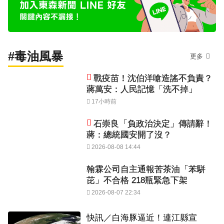
#毒油風暴
更多
戰疫苗！沈伯洋嗆造謠不負責？
蔣萬安：人民記憶「洗不掉」
17小時前
石崇良「負政治決定」傳請辭！
蔣：總統國安開了沒？
2026-08-08 14:44
翰霖公司自主通報苦茶油「苯駢
芘」不合格 218瓶緊急下架
2026-08-07 22:34
快訊／白海豚逼近！連江縣宣