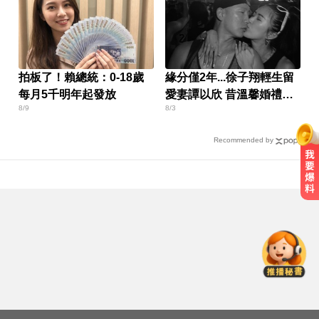
拍板了！賴總統：0-18歲
緣分僅2年...徐子翔輕生留
每月5千明年起發放
愛妻譚以欣 昔溫馨婚禮畫
8/9
8/3
面曝
Recommended by
小24歲女友背景遭起底！姜厚任12
點聲明「駁小三傳聞」：你在講三
小？
快訊／國2油罐車撞休旅「打橫匝
道」 路段塞爆了！
AI「成人伴侶」機器人真的來了！
可喬165種姿勢售價曝