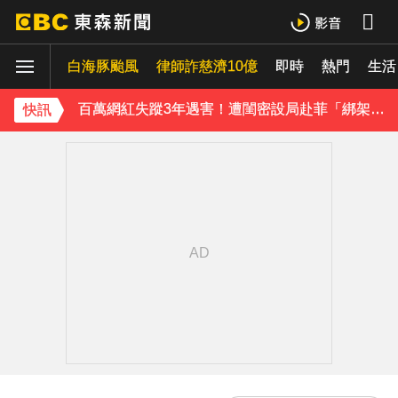
八點檔女神美照遭放大腳趾！被酸「暗沉皺褶」本人無奈回應
庹宗康資產全給老婆！「名下只剩1台車」結婚15年保鮮秘訣曝
白海豚颱風
律師詐慈濟10億
即時
熱門
生活
百萬網紅失蹤3年遇害！遭閨密設局赴菲「綁架撕票」千萬贖金救不回
快訊
派助理颱風天護植栽！愛莉莎莎挨轟「命不如植物」反擊：不會被吹出去
下載東森App，隨時掌握天下大小事！
獨家／「白海豚」襲泰安！苗62線落石不斷 遊客急下山