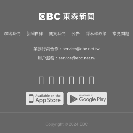
小24歲女友背景遭起底！姜厚任12
點聲明「駁小三傳聞」：你在講三
小？
快訊／國2油罐車撞休旅「打橫匝
聯絡我們
新聞自律
關於我們
公告
隱私權政策
常見問題
道」 路段塞爆了！
業務行銷合作：
service@ebc.net.tw
用戶服務：
service@ebc.net.tw
Copyright © 2024
EBC