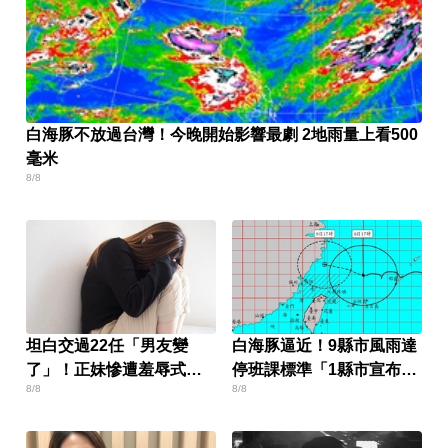
白海豚不放過台灣！今晚開始影響最劇 2地雨量上看500
毫米
8/8
坦白交過22任「男友變
白海豚逼近！9縣市風雨達
了」！正妹慘遭羞辱式洩
停班課標準「1縣市宣布
8/8
8/8
慾 一堆人勸逃
了」