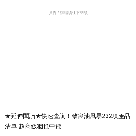
廣告 / 請繼續往下閱讀
★延伸閱讀★
快速查詢！致癌油風暴232項產品
清單 超商飯糰也中鏢