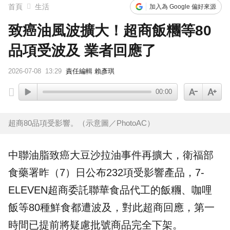
首頁
生活
加入為 Google 偏好來源
致癌油風波擴大！超商飯糰等80
品項受波及 業者回應了
2026-07-08
13:29
責任編輯 賴彥琪
00:00
超商80品項受影響。（示意圖／PhotoAC）
中聯油脂致癌大豆沙拉油事件再擴大，衛福部
食藥署昨（7）日公布232項受影響產品，
7-
ELEVEN
超商
委託聯華食品代工的飯糰、咖哩
飯等80種鮮食都遭波及，對此超商回應，第一
時間已提前將疑慮批號商品完全下架。