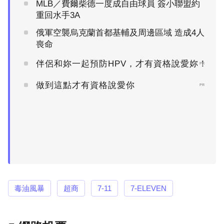
MLB／費爾柴德一度成自由球員 簽小聯盟約
重回水手3A
俄軍空襲烏克蘭首都基輔及周邊區域 造成4人
喪命
伴侶和妳一起預防HPV，才有資格說愛妳！
PR
做到這點才有資格說愛你
PR
毒油風暴
超商
7-11
7-ELEVEN