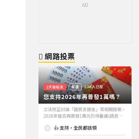
網路投票
2.5K人已投
2天後結束
單選
您支持2026年再普發1萬嗎？
立法院正討論「國民支援金」等相關提案，
2026年是否再普發1萬元仍待審議(請見下
方新聞)。如果2026年再普發1萬元，你支
👍 支持，全民都該領
持嗎？