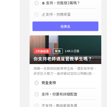
💲 支持，但能發2萬嗎？
💰 支持，但應排富
投票去
2.6K人已投
3天後結束
單選
你支持老師適度管教學生嗎？
南韓一名教師因勸導學生後，遭家長申訴、
承受巨大壓力，最終被認定因公殉職(請見
下列新聞)，引發外界關注教師教權。請問
完全支持
你支持老師適度管教學生嗎？
支持，但要有詳細配套
不支持，應由家長負責