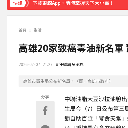
下載東森App，隨時掌握天下大小事！
快訊
《理財達人秀》X 安聯投信免費講座報名中！搶
首頁
生活
高雄20家致癌毒油新名單
2026-07-07
21:27
責任編輯 吳承恩
高雄市衛生局公布新名單。（圖／高雄市政府）
分享
中聯油脂
大豆沙拉油驗出
生局今（7）日公布第三
鎖自助百匯「
饗食天堂
」
公司秉持最高食安預警原