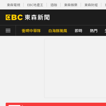
東森電視
EBC地產王
造咖
東森娛樂
東森財經
衝啊中華隊
白海豚颱風
即時
熱門
下載東森App，隨時掌握天下大小事！
《理財達人秀》X 安聯投信免費講座報名中！搶
周杰倫遭影射有私生子 杰威爾怒發132字聲
曾號召反女權集會！36歲網紅陳屍住處 死因