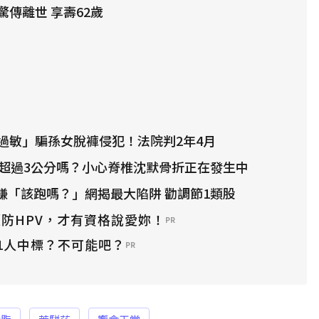
傳離世 享壽62歲
過敏」騙孫女脫褲侵犯！法院判2年4月
水超過3公分嗎？小心脊椎沈默骨折正在發生中
全賺「該跑嗎？」網揭最大陷阱 勸調節1類股
防HPV，才有資格說愛妳！
PR
1人中標？不可能吧？
PR