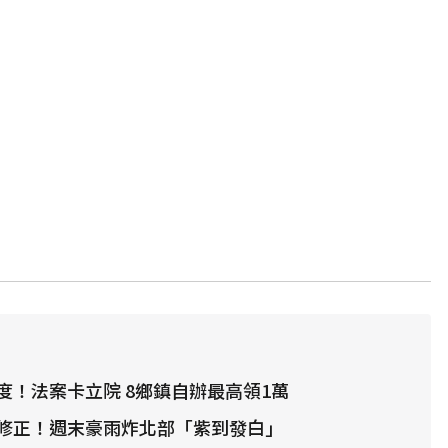
度！法案卡立院 8鄉鎮自辦最高領1萬
修正！週末豪雨炸北部「紫到發白」