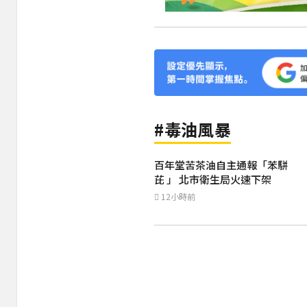
#毒油風暴
百年堂苦茶油自主通報「苯駢
芘 」 北市衛生局火速下架
12小時前