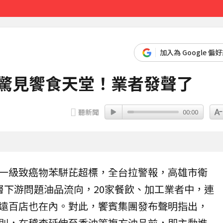
先卡位 2027
加入為 Google 偏
 驚見饗食天堂！業者發聲了
聽新聞
00:00
一級
致癌
物
苯駢芘
超標，全台拉警報，高雄市衛
層下游問題油品流向，20家餐飲、加工業者中，連
遠百店也在內。對此，饗賓集團發布聲明指出，
則，在稽查延伸至香油等複方油品前，即主動進