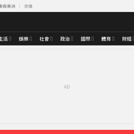
東森美洲
简体
生活
娛樂
社會
政治
國際
體育
財經
先卡位 2027
明
18分鐘前
待查
40分鐘前