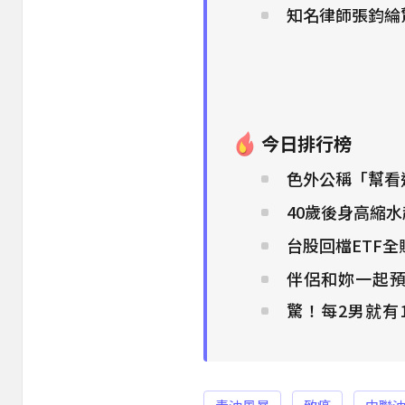
知名律師張鈞綸驚
今日排行榜
色外公稱「幫看
40歲後身高縮
台股回檔ETF
伴侶和妳一起預
驚！每2男就有