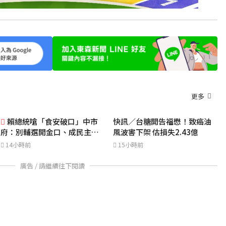
更多
賴總統嗆「食安破口」中市
快訊／台糖開告福懋！致癌油
府：別輔選開金口、成民主破
風波害下架 估損失2.43億
口
14小時前
15小時前
廣告 / 請繼續往下閱讀