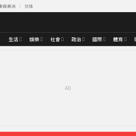
東森美洲
简体
生活
娛樂
社會
政治
國際
體育
先卡位 2027