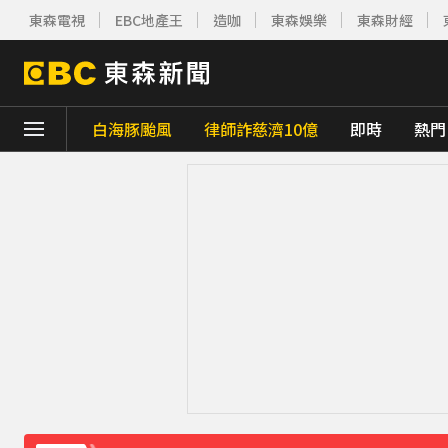
東森電視
EBC地產王
造咖
東森娛樂
東森財經
白海豚颱風
律師詐慈濟10億
即時
熱門
下載東森App，隨時掌握天下大小事！
《理財達人秀》X 安聯投信免費講座報名中！搶