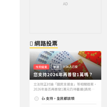
網路投票
3.5K人已投
今天結束
單選
您支持2026年再普發1萬嗎？
立法院正討論「國民支援金」等相關提案，
2026年是否再普發1萬元仍待審議(請見下
方新聞)。如果2026年再普發1萬元，你支
👍 支持，全民都該領
持嗎？