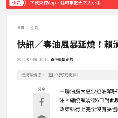
下載東森App，隨時掌握天下大小事！
快訊
《理財達人秀》X 安聯投信免費講座報名中！搶
首頁
生活
快訊／毒油風暴延燒！賴
2026-07-06
10:10
責任編輯 靳璦
總統賴清德。（圖／總統府提供）
分享
中聯油脂大豆沙拉油苯駢
注。總統
賴清德
6日對此
政策執行上完全沒有妥協