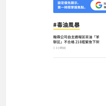
#毒油風暴
翰霖公司自主通報苦茶油「苯
駢芘」不合格 218瓶緊急下架
3小時前