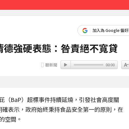
先卡位 2027
加入為 Google 偏
清德強硬表態：咎責絕不寬貸
聽新聞
00:00
芘（BaP）超標事件持續延燒，引發社會高度關
明確表示，政府始終秉持食品安全第一的原則，在
的空間。