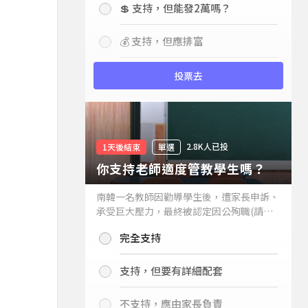
💲 支持，但能發2萬嗎？
💰 支持，但應排富
投票去
2.8K人已投
1天後結束
單選
你支持老師適度管教學生嗎？
南韓一名教師因勸導學生後，遭家長申訴、
承受巨大壓力，最終被認定因公殉職(請見
下列新聞)，引發外界關注教師教權。請問
完全支持
你支持老師適度管教學生嗎？
支持，但要有詳細配套
不支持，應由家長負責