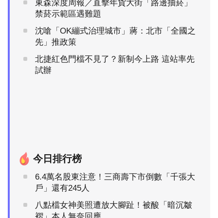
東森深度周報／直擊年貨大街「路邊抽菸」
禁菸示範區遇難題
沈嗆「OK繃式治理城市」蔣：北市「全國之
先」推政策
北捷紅色門檔不見了？新制今上路 這站率先
試辦
今日排行榜
6.4萬名股東注意！三商壽下市倒數「千張大
戶」還有245人
八點檔女神美照遭放大腳趾！被酸「暗沉皺
褶」本人無奈回應