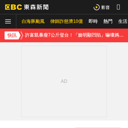
胡瓜挑戰韓團爆紅「震胸舞」！賣力狂震笑翻全場 慘被虧：是在震肚子？
白海豚颱風
律師詐慈濟10億
即時
熱門
生活
吳建豪迎48歲生日！周渝民苦練吉他送祝福 阿信揭3人私下面
許富凱暴瘦7公斤登台！「臉明顯凹陷」嚇壞媽媽 父親節憶亡父淚崩
快訊
下載東森App，隨時掌握天下大小事！
胡瓜挑戰韓團爆紅「震胸舞」！賣力狂震笑翻全場 慘被虧：是在震肚子？