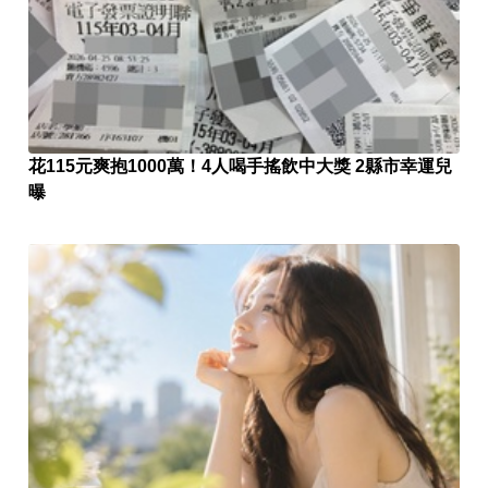
花115元爽抱1000萬！4人喝手搖飲中大獎 2縣市幸運兒
曝