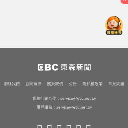
快訊／台北強風驟雨「沒放颱風
假」 蔣萬安說明了！
MLB／費爾柴德一度成自由球員 簽
小聯盟約重回水手3A
俄軍空襲烏克蘭首都基輔及周邊區
域 造成4人喪命
快訊／台北強風驟雨「沒放颱風
假」 蔣萬安說明了！
MLB／費爾柴德一度成自由球員 簽
聯絡我們
新聞自律
關於我們
公告
隱私權政策
常見問題
小聯盟約重回水手3A
業務行銷合作：
service@ebc.net.tw
用戶服務：
service@ebc.net.tw