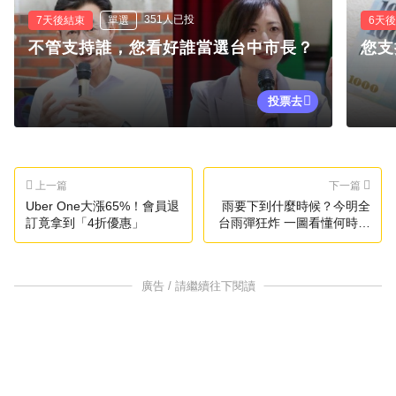
351人已投
7天後結束
單選
6天
不管支持誰，您看好誰當選台中市長？
您支
投票去
上一篇
下一篇
Uber One大漲65%！會員退
雨要下到什麼時候？今明全
訂竟拿到「4折優惠」
台雨彈狂炸 一圖看懂何時放
晴
廣告 / 請繼續往下閱讀