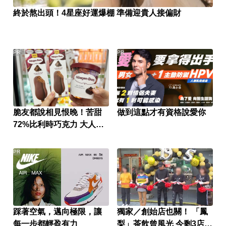
終於熬出頭！4星座好運爆棚 準備迎貴人接偏財
PR
PR
脆友都說相見恨晚！苦甜
做到這點才有資格說愛你
72%比利時巧克力 大人味
爆紅！
PR
踩著空氣，邁向極限，讓
獨家／創始店也關！ 「鳳
每一步都輕盈有力
梨」茶飲曾風光 今剩3店苦