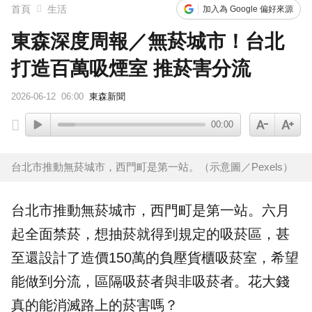
首頁
生活
加入為 Google 偏好來源
東森深度周報／無菸城市！台北
打造百萬吸煙室 推菸害分流
2026-06-12
06:00
東森新聞
00:00
台北市推動無菸城市，西門町是第一站。（示意圖／Pexels）
台北
市推動
無菸城市
，西門町是第一站。六月
起全面
禁菸
，想抽菸就得到規定的
吸菸區
，甚
至還設計了造價150萬的負壓貨櫃吸菸室，希望
能做到分流，區隔吸菸者與非吸菸者。花大錢
真的能消滅路上的菸害嗎？