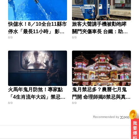
快儲水！8／10全台11縣市
旅客大聲講手機被勸咆哮
停水「最長11小時」 影響
關門夾傷車長 台鐵：助提
8/9
8/9
區域、時間一次看
告
火馬年鬼月防煞！專家點
鬼月禁忌多？農曆七月鬼
「4生肖流年大凶」禁忌一
門開 命理師揭8禁忌與真
8/9
8/9
次看
相：這項最應該避免
Recommended by