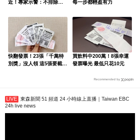
近！專家示警：不排除發
每一步都輕盈有力
陸警
快翻發票！23張「千萬特
買飲料中200萬！8張幸運
別獎」沒人領 這5張要截止
發票曝光 最低只花10元
兌獎了
Recommended by
東森新聞 51 頻道 24 小時線上直播｜Taiwan EBC
24h live news