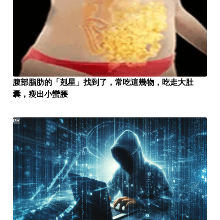
腹部脂肪的「剋星」找到了，常吃這幾物，吃走大肚
囊，瘦出小蠻腰
PR