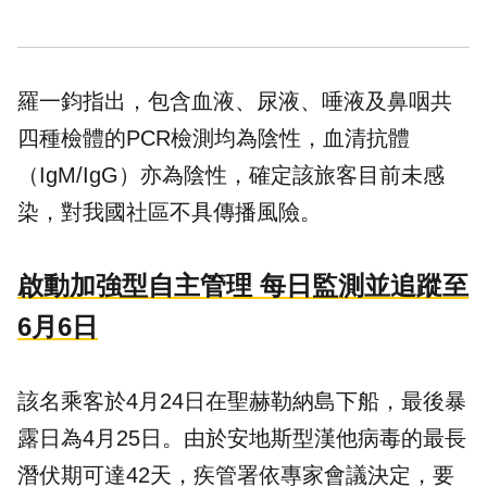
羅一鈞指出，包含血液、尿液、唾液及鼻咽共
四種檢體的PCR檢測均為陰性，血清抗體
（IgM/IgG）亦為陰性，確定該旅客目前未感
染，對我國社區不具傳播風險。
啟動加強型自主管理 每日監測並追蹤至
6月6日
該名乘客於4月24日在聖赫勒納島下船，最後暴
露日為4月25日。由於安地斯型漢他病毒的最長
潛伏期可達42天，疾管署依專家會議決定，要