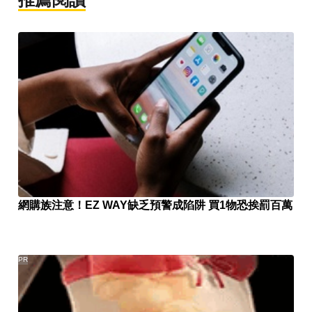
網購族注意！EZ WAY缺乏預警成陷阱 買1物恐挨罰百萬
PR