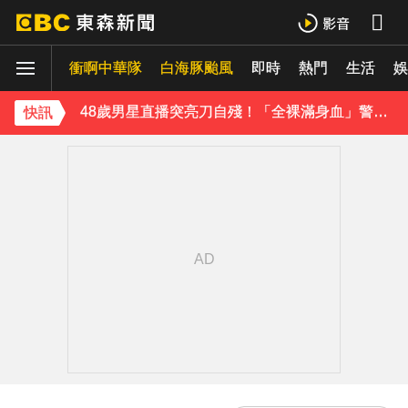
《理財達人秀》X 安聯投信免費講座報名中！搶先卡位 2027
衝啊中華隊
白海豚颱風
即時
熱門
生活
48歲男星直播突亮刀自殘！「全裸滿身血」警急破門 家屬發聲曝現況
娛
遭前夫割頸脅迫！「兇版李毓芬」陷養套殺慘賠2000萬 2度遇感情詐騙
快訊
停更1個月全面復工！蔡阿嘎甩抄襲爭議「開拍新企劃」二伯IG也更新
下載東森App，隨時掌握天下大小事！
新北割頸案近3年！受害少年姓名解禁公開 父心碎發聲