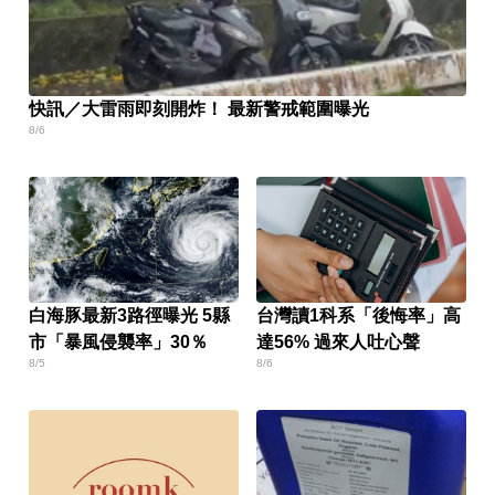
快訊／大雷雨即刻開炸！ 最新警戒範圍曝光
8/6
白海豚最新3路徑曝光 5縣
台灣讀1科系「後悔率」高
市「暴風侵襲率」30％
達56% 過來人吐心聲
8/5
8/6