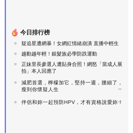
今日排行榜
疑追星遭網暴！女網紅情緒崩潰 直播中輕生
越動越年輕！銀髮族必學防跌運動
正妹里長參選人遭貼身合照！網怒「當成人展
拍」本人回應了
減肥首選，檸檬加它，堅持一週，腰細了，
瘦到你懷疑人生
PR
伴侶和妳一起預防HPV，才有資格說愛妳！
PR