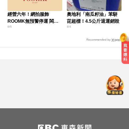
經營六年！網拍服飾
奧地利「南瓜籽油」苯駢
ROOMK無預警停運 闆娘
芘超標！4.5公斤退運銷毀
8/5
8/4
發聲
Recommended by
南部注意！8/7演習防空警報大響 違
者最高罰15萬
創2月以來最大單日漲幅！黃金暴漲
4.4%突破4253美元
《唐伯虎》資深綠葉演員 黎彼得病
逝...好友悲痛證實
南部注意！8/7演習防空警報大響 違