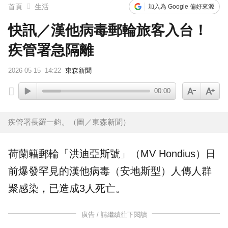
首頁
生活
加入為 Google 偏好來源
快訊／漢他病毒郵輪旅客入台！
疾管署急隔離
2026-05-15
14:22
東森新聞
00:00
疾管署長羅一鈞。（圖／東森新聞）
荷蘭籍
郵輪
「洪迪亞斯號」（MV Hondius）日
前爆發罕見的
漢他病毒
（安地斯型）人傳人群
聚感染，已造成3人死亡。
廣告 / 請繼續往下閱讀