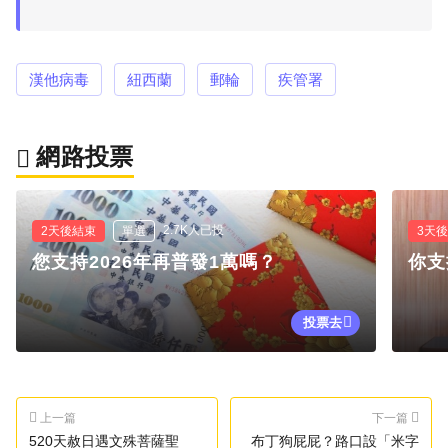
漢他病毒
紐西蘭
郵輪
疾管署
網路投票
2.7K人已投
2天後結束
單選
3天
您支持2026年再普發1萬嗎？
你支
投票去
上一篇
下一篇
520天赦日遇文殊菩薩聖
布丁狗屁屁？路口設「米字