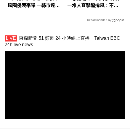
風圈侵襲率曝 一縣市達
一堆人直擊龍捲風：不敢
59％
相信
Recommended by
東森新聞 51 頻道 24 小時線上直播｜Taiwan EBC
24h live news