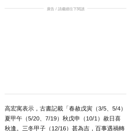
廣告 / 請繼續往下閱讀
高宏寓表示，古書記載「春赦戊寅（3/5、5/4）
夏甲午（5/20、7/19）秋戊申（10/1）赦日喜
秋逢。三冬甲子（12/16）甚為吉，百事遇禍轉