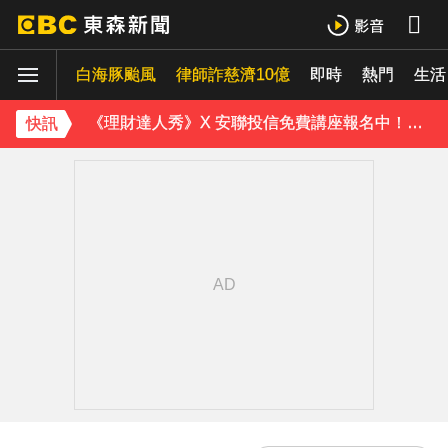
三商美邦人壽將下市！8/20停牌 千張大戶還有252人
白海豚颱風
律師詐慈濟10億
即時
熱門
生活
南韓熱浪「破40度」釀23死！近3000人就醫 百萬家畜暴斃
《理財達人秀》X 安聯投信免費講座報名中！搶先卡位 2027
快訊
《半澤直樹》男星宣布再婚！迎新生命雙喜臨門
涉製毒、跨國販毒！埃及女星被判死刑
美國抗癌網紅拒安寧！家屬證實死訊 得年26歲
下載東森App，隨時掌握天下大小事！
白海豚颱風逼近 氣象署：本島發陸警機率低