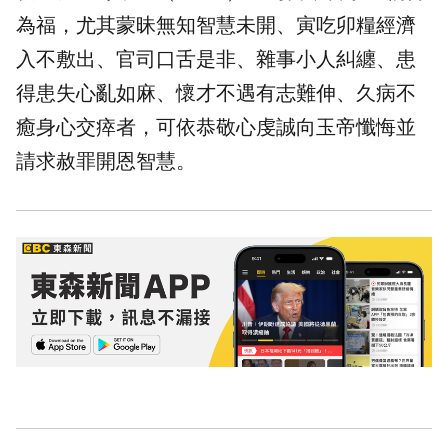
為福，尤其蒙昧無知智慧未開、寅吃卯糧經濟
入不敷出、官司口舌是非、雜事小人糾纏、患
得患失心亂如麻、懷才不遇有志難伸、久病不
癒身心交瘁者，可依恭敬心虔誠向玉帝懺悔並
請求赦罪開恩智慧。