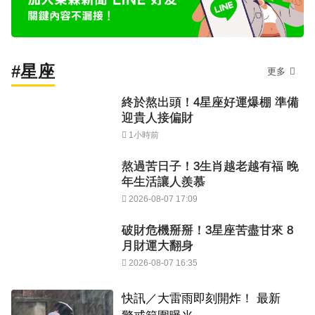
#星座
更多
終於熬出頭！4星座好運爆棚 準備
迎貴人接偏財
1小時前
熬過苦日子！3生肖越老越有福 晚
年生活讓人羨慕
2026-08-07 17:09
破財危機掰掰！3星座苦盡甘來 8
月財運大翻身
2026-08-07 16:35
快訊／大雷雨即刻開炸！ 最新