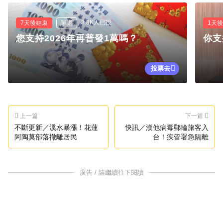
3.8K人已投
7天後結束
單選
1天
您支持2026年再普發1萬嗎？
你支
投票去
上一篇
下一篇
不斷更新／溪水暴漲！花蓮
快訊／漢他病毒郵輪旅客入
阿陶莫部落撤離居民
台！疾管署急隔離
廣告 / 請繼續往下閱讀