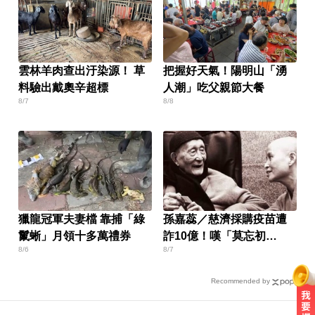
雲林羊肉查出汙染源！ 草
把握好天氣！陽明山「湧
料驗出戴奧辛超標
人潮」吃父親節大餐
8/7
8/8
獵龍冠軍夫妻檔 靠捕「綠
孫嘉蕊／慈濟採購疫苗遭
鬣蜥」月領十多萬禮券
詐10億！嘆「莫忘初
8/6
8/7
心」：善意也需監督
Recommended by