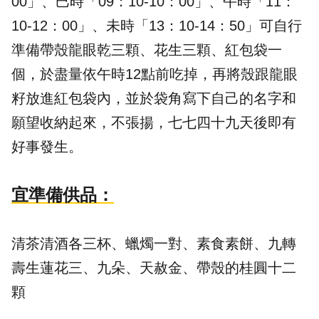
00」、巳時「09：10-10：00」、午時「11：
10-12：00」、未時「13：10-14：50」可自行
準備帶殼龍眼乾三顆、花生三顆、紅包袋一
個，於盡量依午時12點前吃掉，再將殼跟龍眼
籽放進紅包袋內，並於袋角寫下自己的名字和
願望收納起來，不張揚，七七四十九天後即有
好事發生。
宜準備供品：
清茶清酒各三杯、蠟燭一對、素食素餅、九轉
壽生蓮花三、九朵、天赦金、帶殼的桂圓十二
顆