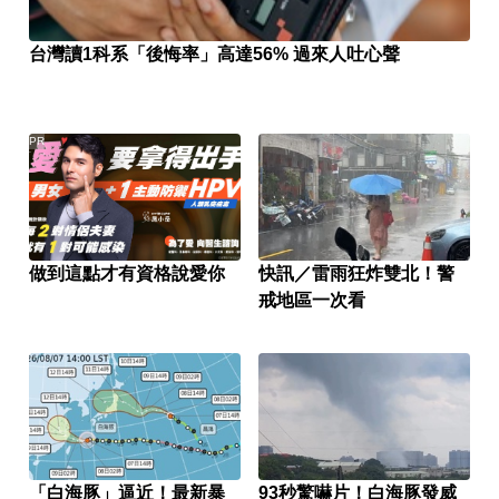
台灣讀1科系「後悔率」高達56% 過來人吐心聲
PR
做到這點才有資格說愛你
快訊／雷雨狂炸雙北！警
戒地區一次看
「白海豚」逼近！最新暴
93秒驚嚇片！白海豚發威