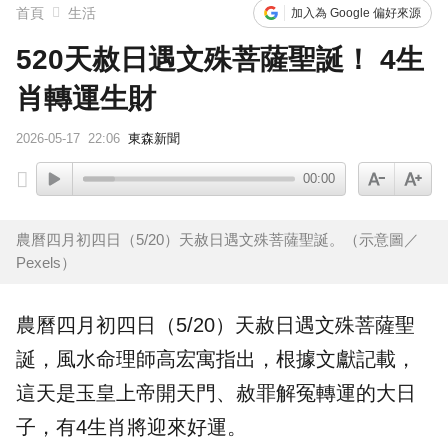
首頁
生活
加入為 Google 偏好來源
520天赦日遇文殊菩薩聖誕！ 4生
肖轉運生財
2026-05-17
22:06
東森新聞
00:00
農曆四月初四日（5/20）天赦日遇文殊菩薩聖誕。（示意圖／
Pexels）
農曆四月初四日（5/20）
天赦日
遇文殊
菩薩
聖
誕
，風水命理師高宏寓指出，根據文獻記載，
這天是玉皇上帝開天門、赦罪解冤轉運的大日
子，有4
生肖
將迎來好運。