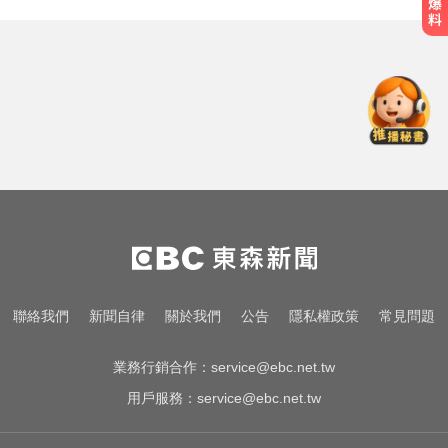
「白海豚」可放颱風假？蔣萬安：
料敵從寬、禦敵從嚴
天天吃燒烤香腸 14歲女竟罹大腸癌
奧運、世界盃「性招待裁判」 南韓
足協報公帳被抓包
「白海豚」可放颱風假？蔣萬安：
料敵從寬、禦敵從嚴
聯絡我們
新聞自律
關於我們
公告
隱私權政策
常見問題
天天吃燒烤香腸 14歲女竟罹大腸癌
業務行銷合作：
service@ebc.net.tw
用戶服務：
service@ebc.net.tw