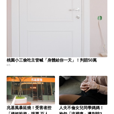
桃園小三偷吃主管喊「身體給你一天」！判賠50萬
8/5
兆基風暴延燒！受害者控
人夫不倫女兒同學媽媽！
「趙姬投資」跳票 百人怒
抱怨「這裡痛」遭判賠30