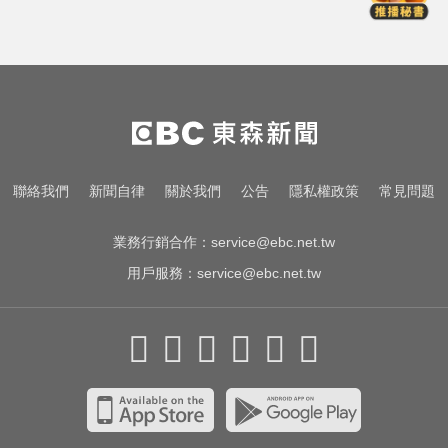
尼斯湖水怪又現身！遊湖拍到「神
秘生物頭部」官方證實了
醫起看／瘦瘦針不只幫助減重！台
大研究：罹癌風險下降4成
颱風假怎麼放？停班課標準、宣布
聯絡我們
新聞自律
關於我們
公告
隱私權政策
常見問題
時間一次看
業務行銷合作：
service@ebc.net.tw
用戶服務：
service@ebc.net.tw