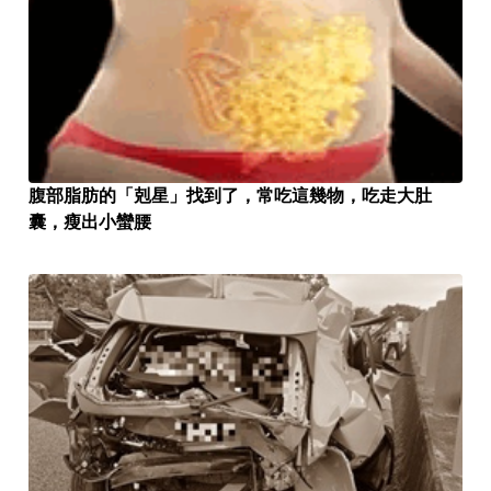
腹部脂肪的「剋星」找到了，常吃這幾物，吃走大肚
囊，瘦出小蠻腰