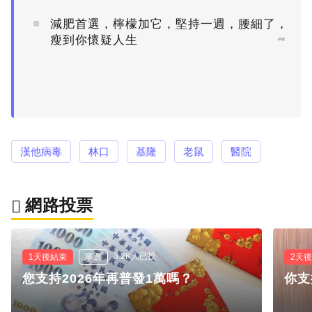
減肥首選，檸檬加它，堅持一週，腰細了，
瘦到你懷疑人生
PR
漢他病毒
林口
基隆
老鼠
醫院
網路投票
3.2K人已投
1天後結束
單選
2天
您支持2026年再普發1萬嗎？
你支