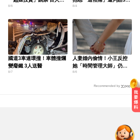
8/6
8/4
組自救會
萬
國道3車連環撞！車體撞爛
人妻婚內偷情！小王反控
變廢鐵 3人送醫
她「時間管理大師」仍賠
8/7
8/6
30萬
Recommended by
醫起看／瘦瘦針不只幫助減重！台
大研究：罹癌風險下降4成
颱風假怎麼放？停班課標準、宣布
時間一次看