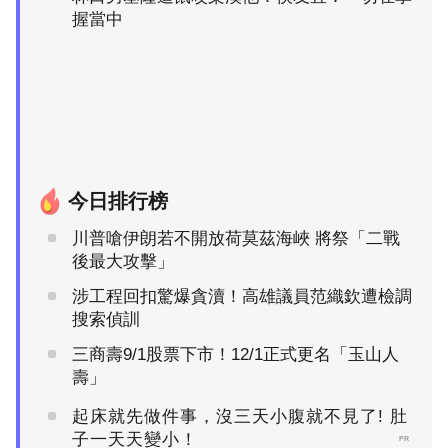
握當中
今日排行榜
川普嗆伊朗若不開放荷莫茲海峽 將祭「二戰
後最大攻擊」
涉工程回扣驚爆貪瀆！高雄議員范織欽遭檢調
搜索偵訓
三商壽9/1股票下市！12/1正式更名「玉山人
壽」
起床就先做件事，沒三天小腹就不見了! 肚
子一天天變小！
PR