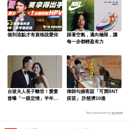
PR
PR
做到這點才有資格說愛你
踩著空氣，邁向極限，讓
每一步都輕盈有力
台玻夫人長子離世！愛妻
律師勾掮客誆「可買BNT
曾曝「一眼定情」半年就
疫苗」 詐慈濟10億
定終身
Recommended by