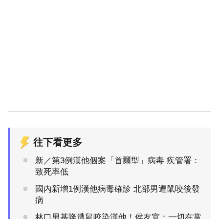
往下看更多
新／第3例漢他個案「首爾型」病毒 疾管署：
致死率低
國內新增1例漢他病毒確診 北部男遭鼠咬後發
病
林口男基隆遭鼠咬染漢他！侯友宜：一切在掌