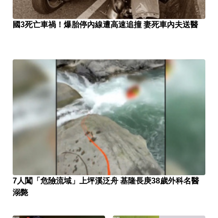
國3死亡車禍！爆胎停內線遭高速追撞 妻死車內夫送醫
7人闖「危險流域」上坪溪泛舟 基隆長庚38歲外科名醫
溺斃