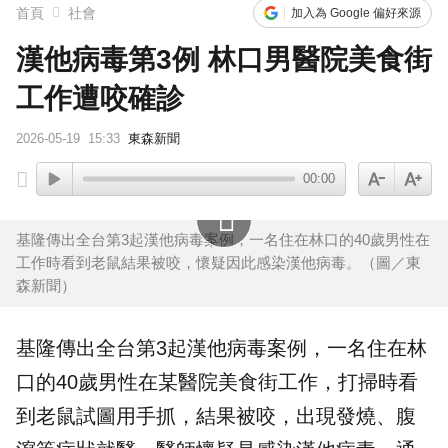
首頁
社會
加入為 Google 偏好來源
漢他病毒第3例 林口男醫院美食街
工作遭咬確診
2026-05-19
15:33
東森新聞
00:00
基隆傳出全台第3起漢他病毒案例，一名住在林口的40歲男性在
工作時看到老鼠結果被咬，懷疑因此感染漢他病毒。（圖／東
森新聞）
基隆
傳出全台第3起
漢他病毒
案例，一名住在
林
口
的40歲男性在某
醫院
美食街工作，打掃時看
到
老鼠
試圖用手抓，結果被咬，出現發燒、腹