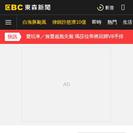
喉嚨痛別輕忽！醫揭口咽癌4警訊 不菸不酒也可能中招
白海豚颱風
愛玩車／無聲超跑失寵 瑪莎拉蒂將回歸V8手排
律師詐慈濟10億
即時
熱門
生活
《理財達人秀》X 安聯投信免費講座報名中！搶先卡位 2027
快訊
埃及知名女星涉販毒！ 遭「判死刑」震撼社會
下載東森App，隨時掌握天下大小事！
獨家／碰碰碰！「伍萬、六筒、八條」從天降 險砸路過民眾