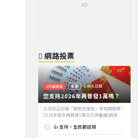
網路投票
2.4K人已投
2天後結束
單選
您支持2026年再普發1萬嗎？
立法院正討論「國民支援金」等相關提案，
2026年是否再普發1萬元仍待審議(請見下
方新聞)。如果2026年再普發1萬元，你支
👍 支持，全民都該領
持嗎？