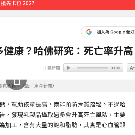
先卡位 2027
域能源設施
加入為 Google 偏
15分鐘前
多健康？哈佛研究：死亡率升高
聽新聞
00:00
骨質疏鬆。（圖／東森新聞）
鈣，幫助孩童長高，還能預防骨質疏鬆。不過哈
告，發現
乳製品
攝取過多會升高死亡風險，主要
為加工，含有大量的飽和脂肪，其實是
心血管
殺