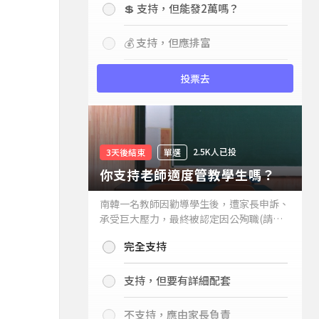
💲 支持，但能發2萬嗎？
💰 支持，但應排富
投票去
2.5K人已投
3天後結束
單選
你支持老師適度管教學生嗎？
南韓一名教師因勸導學生後，遭家長申訴、
承受巨大壓力，最終被認定因公殉職(請見
下列新聞)，引發外界關注教師教權。請問
完全支持
你支持老師適度管教學生嗎？
支持，但要有詳細配套
不支持，應由家長負責