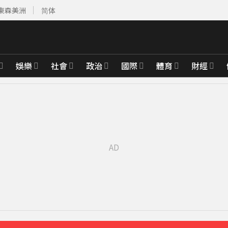
東森美洲
简体
娛樂
社會
政治
國際
體育
財經
域能源設施
15分鐘前
出手
20分鐘前
價連3跌
26分鐘前