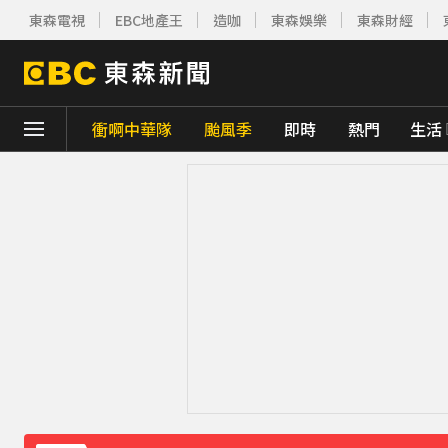
東森電視
EBC地產王
造咖
東森娛樂
東森財經
衝啊中華隊
颱風季
即時
熱門
生活
下載東森App，隨時掌握天下大小事！
路透：伊朗警告波灣國家 美再動武恐危及區
環法女子自行車賽爆「胸罩作弊」！官方急
美伊有望達成協議！道瓊收盤創新高 國際油