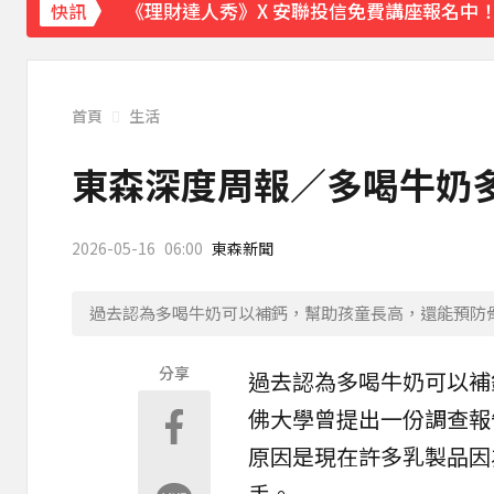
《理財達人秀》X 安聯投信免費講座報名中！搶
快訊
下載東森App，隨時掌握天下大小事！
路透：伊朗警告波灣國家 美再動武恐危及區
首頁
生活
東森深度周報／多喝牛奶
2026-05-16
06:00
東森新聞
過去認為多喝牛奶可以補鈣，幫助孩童長高，還能預防
分享
過去認為多喝
牛奶
可以補
佛大學曾提出一份調查報
原因是現在許多乳製品因
手。