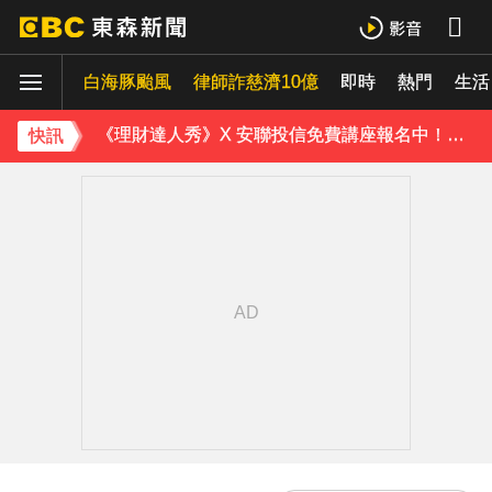
五角大廈再公開UFO檔案 飛官阿富汗驚見「巨大三角形」
白海豚颱風
律師詐慈濟10億
即時
熱門
生活
《理財達人秀》X 安聯投信免費講座報名中！搶先卡位 2027
快訊
70歲鋼吉他大師湯米德塔莫驟逝 妻淚喊：永遠是我一生摯愛
下載東森App，隨時掌握天下大小事！
破解無數養生迷思！林慶順教授「4月意外離世」女兒悲痛證實