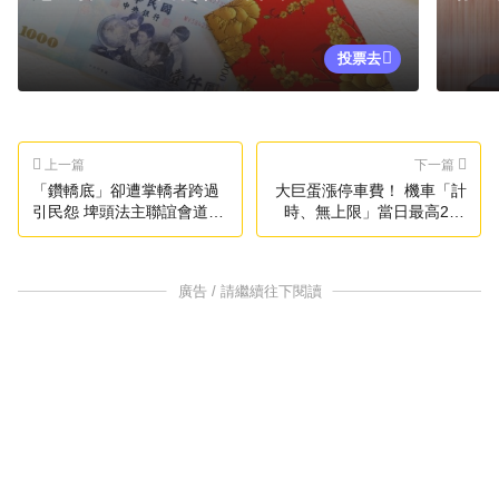
投票去
上一篇
下一篇
「鑽轎底」卻遭掌轎者跨過
大巨蛋漲停車費！ 機車「計
引民怨 埤頭法主聯誼會道歉
時、無上限」當日最高240
了
元
廣告 / 請繼續往下閱讀