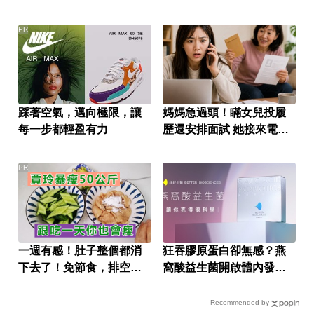
PR
踩著空氣，邁向極限，讓
媽媽急過頭！瞞女兒投履
每一步都輕盈有力
歷還安排面試 她接來電超
傻眼
PR
一週有感！肚子整個都消
狂吞膠原蛋白卻無感？燕
下去了！免節食，排空順
窩酸益生菌開啟體內發光
暢就夠
燈泡
Recommended by