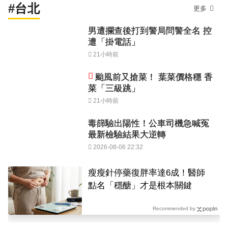
#台北
更多
男遭攔查後打到警局問警全名 控
遭「掛電話」
21小時前
颱風前又搶菜！ 葉菜價格穩 香
菜「三級跳」
21小時前
毒篩驗出陽性！公車司機急喊冤
最新檢驗結果大逆轉
2026-08-06 22:32
瘦瘦針停藥復胖率達6成！醫師
點名「穩醣」才是根本關鍵
Recommended by