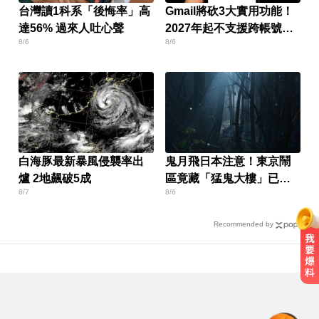
台灣讀1科系「後悔率」高
Gmail將砍3大實用功能！
達56% 過來人吐心聲
2027年起不支援跨帳號寄
8/6
8/6
信
白海豚最新暴風侵襲率出
鬼月飛日本注意！東京鬧
爐 2地飆破5成
區竟藏「猛鬼大樓」已奪
8/7
8/6
14命
Recommended by
資深歌手「小秦漢」張海漢辭世享
壽68歲 好友證實噩耗