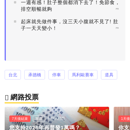
一週有感！肚子整個都消下去了！免節食，
排空順暢就夠
PR
起床就先做件事，沒三天小腹就不見了! 肚
子一天天變小！
PR
台北
承德橋
停車
馬利歐賽車
道具
網路投票
3.7K人已投
7天後結束
單選
1天
您支持2026年再普發1萬嗎？
你支