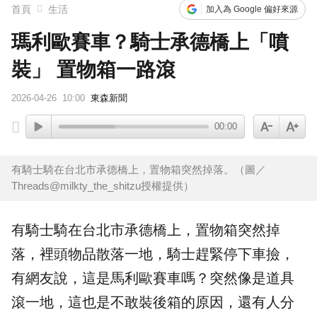
首頁
生活
加入為 Google 偏好來源
瑪利歐賽車？騎士承德橋上「噴
裝」 置物箱一路滾
2026-04-26
10:00
東森新聞
00:00
有騎士騎在台北市承德橋上，置物箱突然掉落。（圖／
Threads@milkty_the_shitzu授權提供）
有騎士騎在
台北
市
承德橋
上，置物箱突然掉
落，裡頭物品散落一地，騎士趕緊停下車撿，
有網友說，這是
馬利歐賽車
嗎？突然像是
道具
滾一地，這也是不敢裝後箱的原因，還有人分