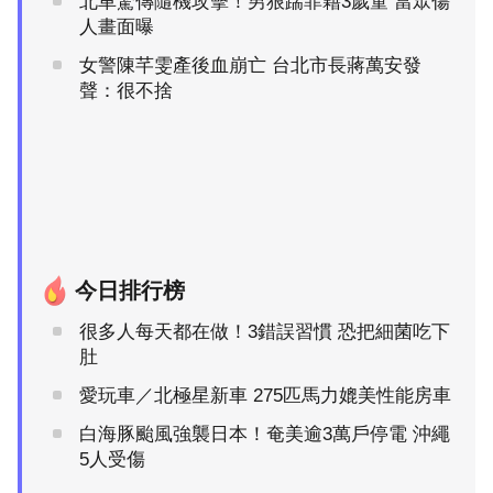
北車驚傳隨機攻擊！男狠踹菲籍3歲童 當眾傷
人畫面曝
女警陳芊雯產後血崩亡 台北市長蔣萬安發
聲：很不捨
今日排行榜
很多人每天都在做！3錯誤習慣 恐把細菌吃下
肚
愛玩車／北極星新車 275匹馬力媲美性能房車
白海豚颱風強襲日本！奄美逾3萬戶停電 沖繩
5人受傷