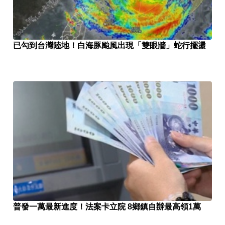
已勾到台灣陸地！白海豚颱風出現「雙眼牆」蛇行擺盪
普發一萬最新進度！法案卡立院 8鄉鎮自辦最高領1萬