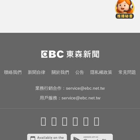
屏東女欠50萬高利貸！遭3惡煞追討
小吃店包廂多次性侵
明年起0~18歲「每月領5千」 賴清
德喊：此時不生待何時
資深歌手「小秦漢」張海漢辭世享
壽68歲 好友證實噩耗
屏東女欠50萬高利貸！遭3惡煞追討
聯絡我們
新聞自律
關於我們
公告
隱私權政策
常見問題
小吃店包廂多次性侵
業務行銷合作：
service@ebc.net.tw
用戶服務：
service@ebc.net.tw