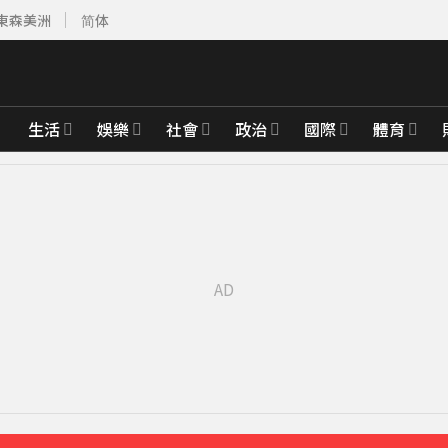
東森美洲
简体
生活
娛樂
社會
政治
國際
體育
褶」本人無奈回應
52分鐘前
婚15年保鮮秘訣曝
綁架撕票」千萬贖金救不回