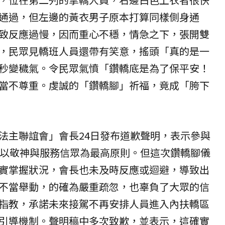
通過，但左邊的黃衣男子原本打算同樣側身通
致反應過慢，因而重心不穩，情急之下，張開雙
，民眾見轎班人員還帶有笑意，搖頭「真的是一
秒變穢氣。令民眾氣憤「鑽轎底是為了保平安！
當不尊重。虔誠的「鑽轎腳」祈福，竟成「胯下
法主聯誼會」會長24日發布道歉聲明，表示參與
終以敬神與服務信眾為最高原則。但這次鑽轎腳儀
實掌握狀況，會長也未及時反應或迴避，導致出
不當舉動，的確為嚴重疏忽，也辜負了大眾的信
指教，承諾未來接駕不再安排人員進入內扶轎區
引導機制。聲明稿中多次致歉，並表示，這確實