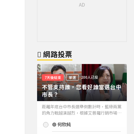
網路投票
200人已投
7天後結束
單選
不管支持誰，您看好誰當選台中
市長？
距離年底台中市長選舉倒數計時，藍綠兩黨
的角力戰越演越烈，根據艾普羅行銷市場研
究公司進行的最新台中市長民調結果也出爐
🟢 何欣純
(詳情請見下方新聞)。而不管支持誰，您看
好誰當選台中市長？