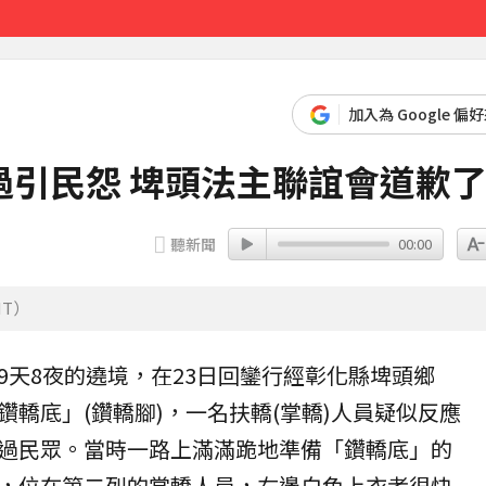
褶」本人無奈回應
52分鐘前
加入為 Google 偏
過引民怨 埤頭法主聯誼會道歉
聽新聞
00:00
T）
9天8夜的遶境，在23日回鑾行經
彰化
縣埤頭鄉
鑽轎底
」(鑽轎腳)，一名
扶轎
(掌轎)人員疑似反應
過民眾。當時一路上滿滿跪地準備「鑽轎底」的
，位在第二列的掌轎人員，右邊白色上衣者很快