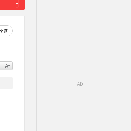
好來源
了