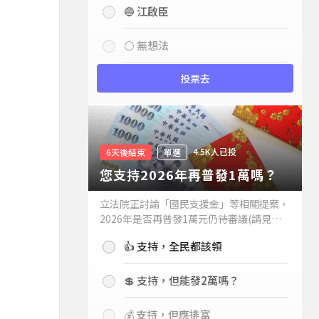
🔵 江啟臣
⚪ 無想法
投票去
4.5K人已投
6天後結束
單選
您支持2026年再普發1萬嗎？
立法院正討論「國民支援金」等相關提案，
2026年是否再普發1萬元仍待審議(請見下
方新聞)。如果2026年再普發1萬元，你支
👍 支持，全民都該領
持嗎？
💲 支持，但能發2萬嗎？
💰 支持，但應排富