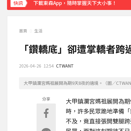
下載東森App，隨時掌握天下大小事！
快訊
八點檔女神美照遭放大腳趾！被酸「暗沉皺
首頁
生活
「鑽轎底」卻遭掌轎者跨
2026-04-26
12:54
CTWANT
大甲鎮瀾宮媽祖展開為期9天8夜的遶境。（圖／CTWAN
分享
大甲
鎮瀾宮
媽祖展開為期
時，許多民眾跪地準備「
不及，竟直接張開雙腿跨
民眾，面對這刻期待不已