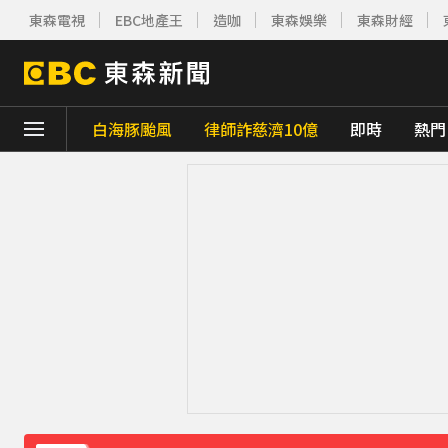
東森電視
EBC地產王
造咖
東森娛樂
東森財經
白海豚颱風
律師詐慈濟10億
即時
熱門
下載東森App，隨時掌握天下大小事！
八點檔女神美照遭放大腳趾！被酸「暗沉皺
庹宗康資產全給老婆！「名下只剩1台車」結
百萬網紅失蹤3年遇害！遭閨密設局赴菲「