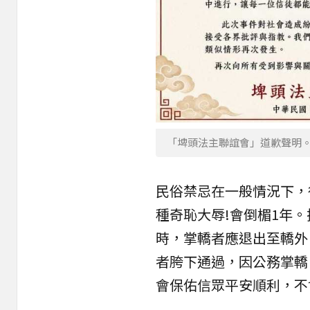
「埤頭法主聯誼會」道歉聲明。
民俗禁忌在一般情況下，
種奇恥大辱!會倒楣1年
時，掌轎者應退出至轎外
者胯下通過，因公務掌轎
會保佑信眾平安順利，不