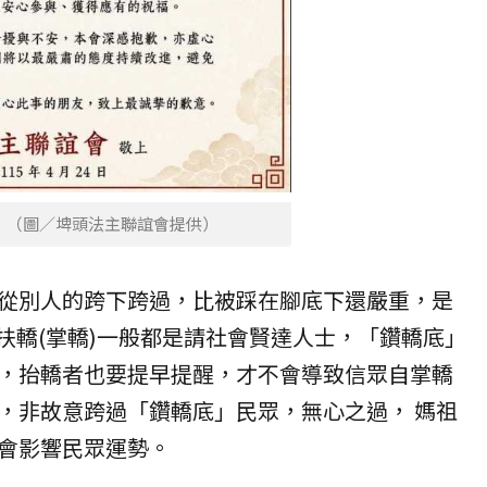
 （圖／埤頭法主聯誼會提供）
從別人的跨下跨過，比被踩在腳底下還嚴重，是
。扶轎(掌轎)一般都是請社會賢達人士，「鑽轎底」
，抬轎者也要提早提醒，才不會導致信眾自掌轎
，非故意跨過「鑽轎底」民眾，無心之過， 媽祖
會影響民眾運勢。