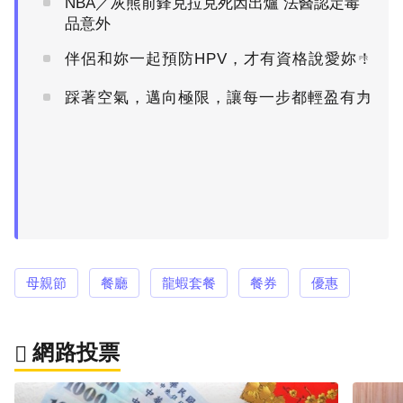
NBA／灰熊前鋒克拉克死因出爐 法醫認定毒
品意外
伴侶和妳一起預防HPV，才有資格說愛妳！
PR
踩著空氣，邁向極限，讓每一步都輕盈有力
PR
母親節
餐廳
龍蝦套餐
餐券
優惠
網路投票