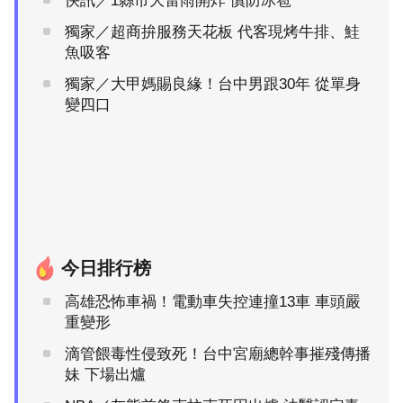
快訊／1縣市大雷雨開炸 慎防冰雹
獨家／超商拚服務天花板 代客現烤牛排、鮭
魚吸客
獨家／大甲媽賜良緣！台中男跟30年 從單身
變四口
今日排行榜
高雄恐怖車禍！電動車失控連撞13車 車頭嚴
重變形
滴管餵毒性侵致死！台中宮廟總幹事摧殘傳播
妹 下場出爐