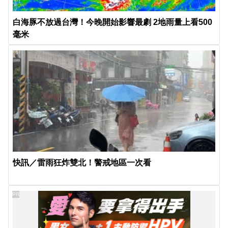
白海豚不放過台灣！今晚開始影響最劇 2地雨量上看500
毫米
快訊／雷雨狂炸雙北！警戒地區一次看
PR