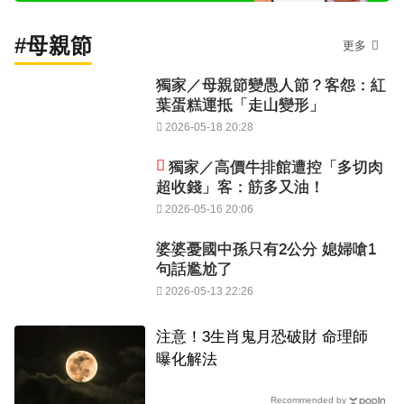
#母親節
更多
獨家／母親節變愚人節？客怨：紅
葉蛋糕運抵「走山變形」
2026-05-18 20:28
獨家／高價牛排館遭控「多切肉
超收錢」客：筋多又油！
2026-05-16 20:06
婆婆憂國中孫只有2公分 媳婦嗆1
句話尷尬了
2026-05-13 22:26
注意！3生肖鬼月恐破財 命理師
曝化解法
Recommended by