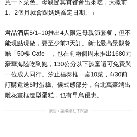
意一下菜色。母親節其實都會出來吃，大概前
1、2個月就會跟媽媽喬定日期。」
君品酒店5/1–10推出4人限定母親節套餐，但不
能現點現做，要至少前3天訂。新北最高景觀餐
廳「50樓 Cafe」，也在前兩個周末推出1680元
豪華海陸吃到飽，130公分以下孩童還可免費與
一位成人同行。汐止福泰推一桌10菜，4/30前
訂購還送6吋蛋糕。儀式感部分，台北萬豪端出
雕花畫框造型蛋糕，也有早鳥優惠。
廣告 / 請繼續往下閱讀