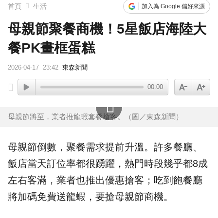
首頁
生活
加入為 Google 偏好來源
母親節聚餐商機！5星飯店海陸大
餐PK畫框蛋糕
2026-04-17
23:42
東森新聞
00:00
母親節將至，業者推龍蝦套餐搶客。（圖／東森新聞）
母親節
倒數，聚餐需求提前升溫。許多
餐廳
、
飯店當天訂位率都很踴躍，熱門時段幾乎都8成
左右客滿，業者也推出
優惠
搶客；吃到飽餐廳
將加碼免費送龍蝦，要搶母親節商機。