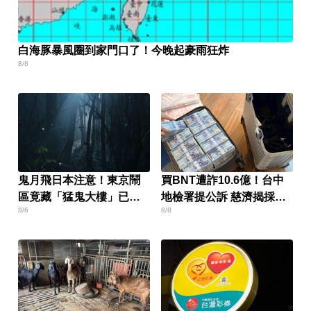
白海豚暴風圈到家門口了！今晚起豪雨狂炸
8/8
鬼月飛日本注意！東京鬧
買BNT遭詐10.6億！台中
區竟藏「猛鬼大樓」已奪
地檢署提公訴 慈濟揭採購
8/6
8/8
14命
細節