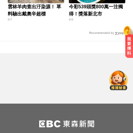
雲林羊肉查出汙染源！ 草
今彩539頭獎800萬一注獨
料驗出戴奧辛超標
得！獎落新北市
8/7
8/8
Recommended by
熊本強震！台灣送帳篷成搶手物資
日網讚：比政府還快
中職／中信兄弟折損2重砲！張志
豪、許基宏動刀本季報銷
三商美邦人壽將下市！8/20停牌 千
張大戶還有252人
熊本強震！台灣送帳篷成搶手物資
日網讚：比政府還快