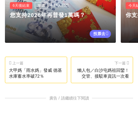
4.1K人已投
6天後結束
單選
今天
您支持2026年再普發1萬嗎？
你支
投票去
上一篇
下一篇
大甲媽「雨水媽」發威 德基
懶人包／白沙屯媽祖回鑾！
水庫蓄水率破72％
交管、接駁車資訊一次看
廣告 / 請繼續往下閱讀