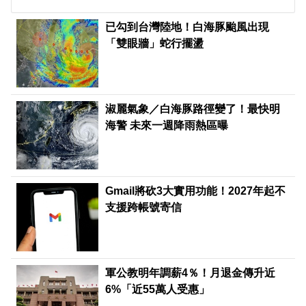
已勾到台灣陸地！白海豚颱風出現
「雙眼牆」蛇行擺盪
淑麗氣象／白海豚路徑變了！最快明
海警 未來一週降雨熱區曝
Gmail將砍3大實用功能！2027年起不
支援跨帳號寄信
軍公教明年調薪4％！月退金傳升近
6%「近55萬人受惠」