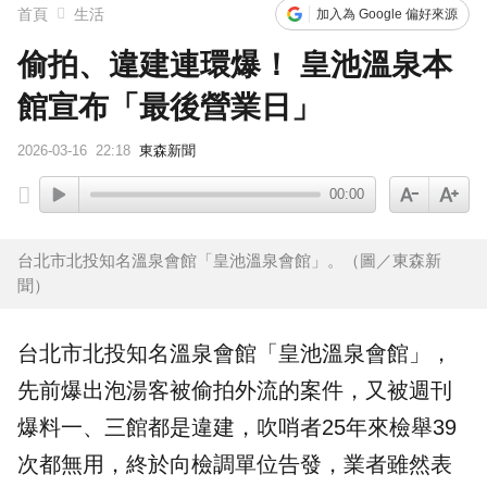
首頁
生活
加入為 Google 偏好來源
偷拍、違建連環爆！ 皇池溫泉本
館宣布「最後營業日」
2026-03-16
22:18
東森新聞
00:00
台北市北投知名溫泉會館「皇池溫泉會館」。（圖／東森新
聞）
台北市北投知名溫泉會館「
皇池溫泉
會館」，
先前爆出泡湯客被
偷拍
外流
的案件，又被週刊
爆料一、三館都是
違建
，吹哨者25年來檢舉39
次都無用，終於向檢調單位告發，業者雖然表