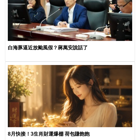
白海豚逼近放颱風假？蔣萬安說話了
8月快接！3生肖財運爆棚 荷包賺飽飽