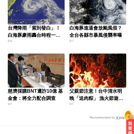
台灣降雨「紫到發白」！
白海豚進逼會放颱風假？
白海豚豪雨轟台時程一次
全台各縣市暴風侵襲率曝
8/6
8/7
看
慈濟採購BNT遭詐10億 基
父親節注意！台中清水明
金會：將全力配合調查
晚「送肉粽」 漁火節遊客
8/7
8/7
恐迎煞
Recommended by