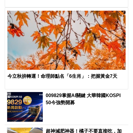
今立秋拚轉運！命理師點名「6生肖」：把握黃金7天
PR
009829掌握AI關鍵 大華韓國KOSPI
50今強勢開募
PR
超神減肥神器！橘子不要直接吃，加