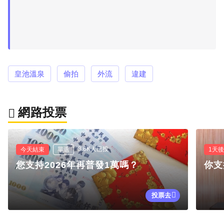
皇池溫泉
偷拍
外流
違建
網路投票
3.6K人已投
今天結束
單選
1天
您支持2026年再普發1萬嗎？
你支
投票去