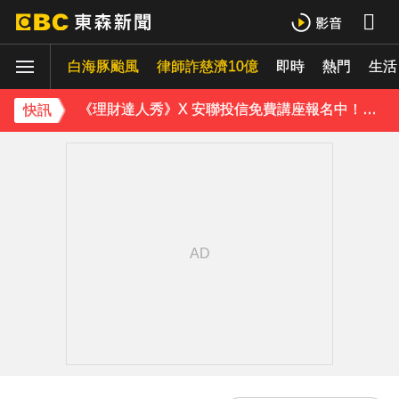
《理財達人秀》X 安聯投信免費講座報名中！搶先卡位 2027
白海豚颱風
下載東森App，隨時掌握天下大小事！
律師詐慈濟10億
即時
熱門
生活
《理財達人秀》X 安聯投信免費講座報名中！搶先卡位 2027
快訊