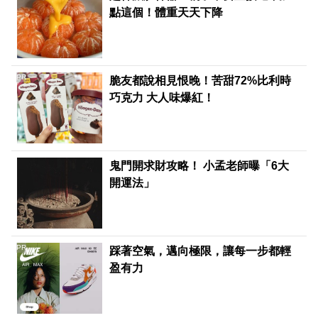
點這個！體重天天下降
PR
脆友都說相見恨晚！苦甜72%比利時
巧克力 大人味爆紅！
鬼門開求財攻略！ 小孟老師曝「6大
開運法」
PR
踩著空氣，邁向極限，讓每一步都輕
盈有力