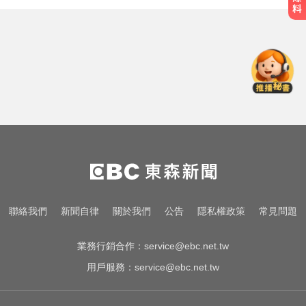
王凱過世還回棚內拍戲？製作人靈
堂喊：你殺青了
白海豚颱風強襲日本！奄美逾3萬戶
停電 沖繩5人受傷
愛玩車／鎳氫電池時代落幕 豐田迎
來電池大洗牌
王凱過世還回棚內拍戲？製作人靈
堂喊：你殺青了
白海豚颱風強襲日本！奄美逾3萬戶
聯絡我們
新聞自律
關於我們
公告
隱私權政策
常見問題
停電 沖繩5人受傷
業務行銷合作：
service@ebc.net.tw
用戶服務：
service@ebc.net.tw