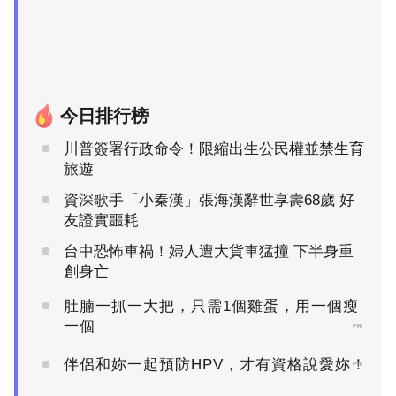
今日排行榜
川普簽署行政命令！限縮出生公民權並禁生育
旅遊
資深歌手「小秦漢」張海漢辭世享壽68歲 好
友證實噩耗
台中恐怖車禍！婦人遭大貨車猛撞 下半身重
創身亡
肚腩一抓一大把，只需1個雞蛋，用一個瘦
一個
PR
伴侶和妳一起預防HPV，才有資格說愛妳！
PR