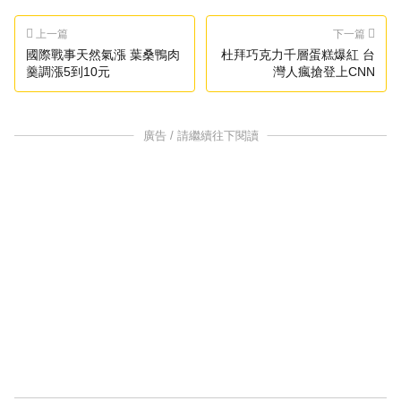
上一篇
下一篇
國際戰事天然氣漲 葉桑鴨肉
杜拜巧克力千層蛋糕爆紅 台
羹調漲5到10元
灣人瘋搶登上CNN
廣告 / 請繼續往下閱讀