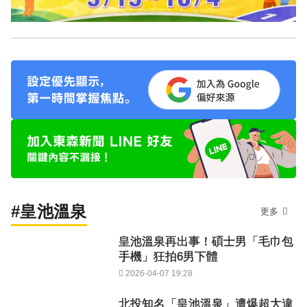
#皇池溫泉
更多
皇池溫泉再出事！碩士男「毛巾包
手機」狂拍6男下體
2026-04-07 19:28
北投知名「皇池溫泉」遭爆超大違