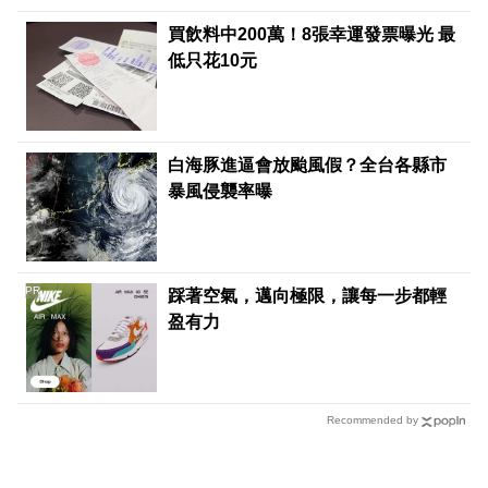
買飲料中200萬！8張幸運發票曝光 最
低只花10元
白海豚進逼會放颱風假？全台各縣市
暴風侵襲率曝
PR
踩著空氣，邁向極限，讓每一步都輕
盈有力
Recommended by