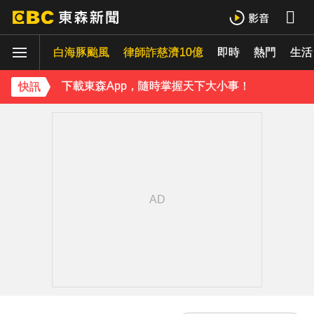
《理財達人秀》X 安聯投信免費講座報名中！搶先卡位 2027
白海豚颱風
下載東森App，隨時掌握天下大小事！
律師詐慈濟10億
即時
熱門
生活
《理財達人秀》X 安聯投信免費講座報名中！搶先卡位 2027
快訊