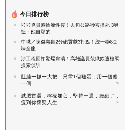
今日排行榜
啦啦隊員遭輪流性侵！丟包公路秒被撞死 3男
扯：她自願的
中職／陳傑憲轟2分砲貢獻3打點！統一獅8:2
味全龍
涉工程回扣驚爆貪瀆！高雄議員范織欽遭檢調
搜索偵訓
肚腩一抓一大把，只需1個雞蛋，用一個瘦
一個
PR
減肥首選，檸檬加它，堅持一週，腰細了，
瘦到你懷疑人生
PR