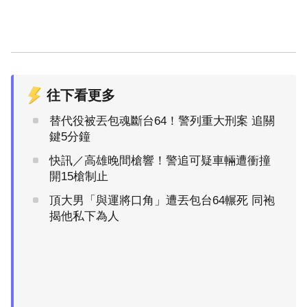
往下看更多
替代役被丟包魂斷台64！警列重大刑案 追關
鍵5分鐘
快訊／高雄晚間槍響！警追可疑車輛遭衝撞
開15槍制止
頂大男「與運將口角」遭丟包台64輾死 同袍
揭他私下為人