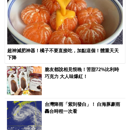
超神減肥神器！橘子不要直接吃，加點這個！體重天天
下降
PR
脆友都說相見恨晚！苦甜72%比利時
巧克力 大人味爆紅！
台灣降雨「紫到發白」！ 白海豚豪雨
轟台時程一次看