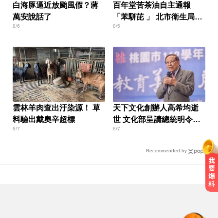
白海豚逼近放颱風假？蔣
百年堂苦茶油自主通報
萬安說話了
「苯駢芘 」 北市衛生局火
8/6
8/5
速下架
雲林羊肉查出汙染源！ 草
天下文化創辦人高希均逝
料驗出戴奧辛超標
世 文化部呈請總統明令褒
8/7
8/7
揚
Recommended by
千金股跌落神壇！國巨收540元 分
析師：只是剛開始