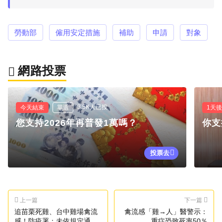
勞動部
僱用安定措施
補助
申請
對象
網路投票
3.5K人已投
今天結束
單選
1天
您支持2026年再普發1萬嗎？
你支
投票去
上一篇
下一篇
追苗栗死雞、台中雞場禽流
禽流感「雞→人」醫警示：
感！防疫署：未依規定通報
重症恐致死率50％