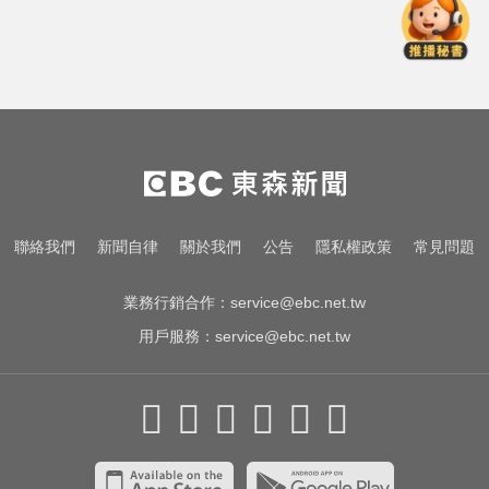
中職／日本女星松川星首次來台開
球！為統一獅女孩日揭幕
明年起0~18歲「每月領5千」 賴清
德喊：此時不生待何時
千金股跌落神壇！國巨收540元 分
析師：只是剛開始
中職／日本女星松川星首次來台開
聯絡我們
新聞自律
關於我們
公告
隱私權政策
常見問題
球！為統一獅女孩日揭幕
業務行銷合作：
service@ebc.net.tw
用戶服務：
service@ebc.net.tw