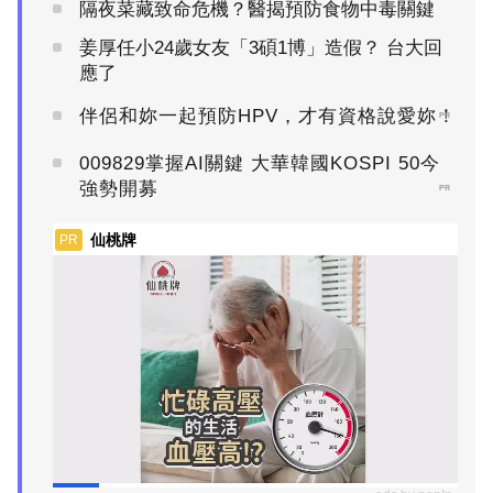
隔夜菜藏致命危機？醫揭預防食物中毒關鍵
姜厚任小24歲女友「3碩1博」造假？ 台大回
應了
伴侶和妳一起預防HPV，才有資格說愛妳！
PR
009829掌握AI關鍵 大華韓國KOSPI 50今
強勢開募
PR
仙桃牌
PR