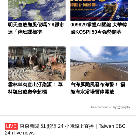
明天會放颱風假嗎？8縣市
009829掌握AI關鍵 大華韓
達「停班課標準」
國KOSPI 50今強勢開募
雲林羊肉查出汙染源！ 草
白海豚颱風發布海警！ 福
料驗出戴奧辛超標
隆海水浴場暫停開放
Recommended by
東森新聞 51 頻道 24 小時線上直播｜Taiwan EBC
24h live news