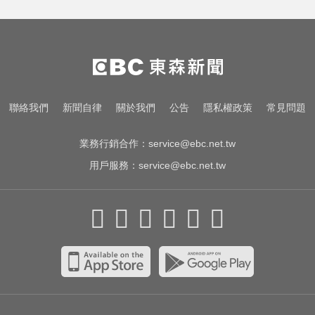
中職／中信兄弟折損2重砲！張志
豪、許基宏動刀本季報銷
三商美邦人壽將下市！8/20停牌 千
張大戶還有252人
女藝人遭經紀人「車內侵犯」 錄音
聯絡我們
新聞自律
關於我們
公告
隱私權政策
常見問題
檔成鐵證
業務行銷合作：
service@ebc.net.tw
用戶服務：
service@ebc.net.tw