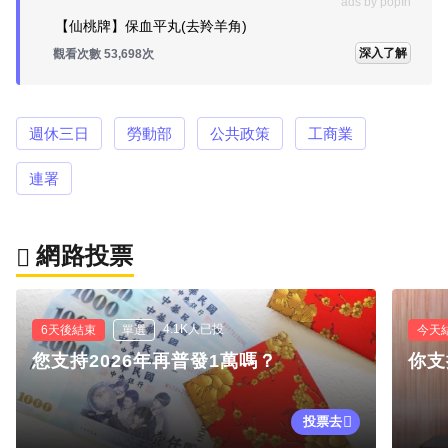
ads by popIn
【仙桃牌】保血平丸(去羚羊角)
深入了解
觀看次數 53,698次
週休三日
勞動部
公共政策
工商業
連署
網路投票
4.1K人已投
6天後結束
單選
今天
您支持2026年再普發1萬嗎？
你支
投票去