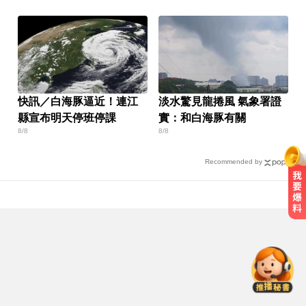
快訊／白海豚逼近！連江
淡水驚見龍捲風 氣象署證
縣宣布明天停班停課
實：和白海豚有關
8/8
8/8
Recommended by
三商美邦人壽將下市！8/20停牌 千
張大戶還有252人
女藝人遭經紀人「車內侵犯」 錄音
檔成鐵證