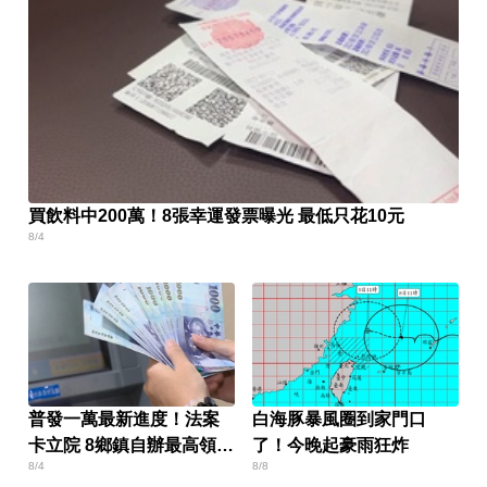
買飲料中200萬！8張幸運發票曝光 最低只花10元
8/4
普發一萬最新進度！法案
白海豚暴風圈到家門口
卡立院 8鄉鎮自辦最高領1
了！今晚起豪雨狂炸
8/4
8/8
萬