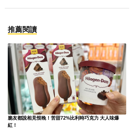
推薦閱讀
PR
脆友都說相見恨晚！苦甜72%比利時巧克力 大人味爆
紅！