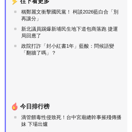
往下看更多
稱鄭麗文衝擊國民黨！ 柯談2026藍白合「別
再讓分」
新北議員踢爆新埔民生地下道包商落跑 捷運
局回應了
政院打詐「封小紅書1年」藍酸：問候語變
「翻牆了嗎」？
今日排行榜
滴管餵毒性侵致死！台中宮廟總幹事摧殘傳播
妹 下場出爐