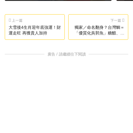
上一篇
下一篇
大雪後4生肖迎年底強運！財
獨家／命名翻身？台灣鯛＝
運走旺 再獲貴人加持
「優質化吳郭魚」糖醋、鹽
烤、煲湯客人愛
廣告 / 請繼續往下閱讀