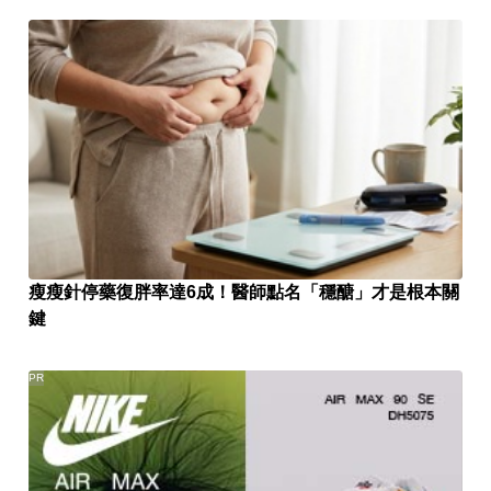
瘦瘦針停藥復胖率達6成！醫師點名「穩醣」才是根本關
鍵
PR