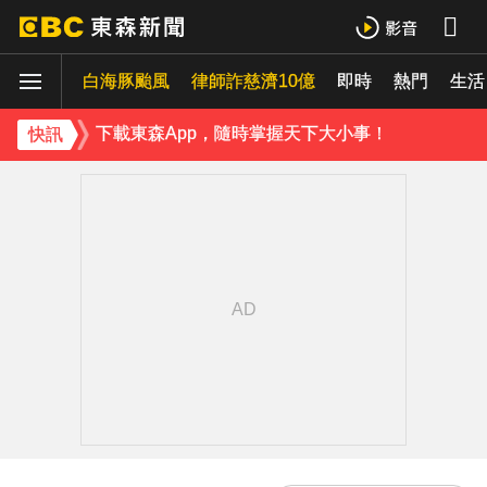
《理財達人秀》X 安聯投信免費講座報名中！搶先卡位 2027
白海豚颱風
下載東森App，隨時掌握天下大小事！
律師詐慈濟10億
即時
熱門
生活
《理財達人秀》X 安聯投信免費講座報名中！搶先卡位 2027
快訊