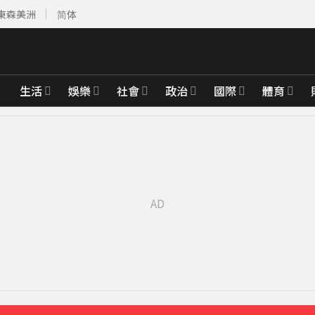
東森美洲
简体
生活
娛樂
社會
政治
國際
體育
鐘前
000點
40分鐘前
「霸王頭」
58分鐘前
先卡位 2027