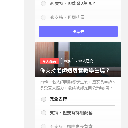
💲 支持，但能發2萬嗎？
💰 支持，但應排富
投票去
2.9K人已投
今天結束
單選
你支持老師適度管教學生嗎？
南韓一名教師因勸導學生後，遭家長申訴、
承受巨大壓力，最終被認定因公殉職(請見
下列新聞)，引發外界關注教師教權。請問
完全支持
你支持老師適度管教學生嗎？
支持，但要有詳細配套
不支持，應由家長負責