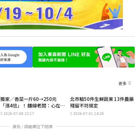
更多
獨家／香菜一斤60→250元
北市驗50件生鮮蔬果 13件農藥
「漲4倍」！ 麵線老闆：心在滴
殘留不符規定
血
2026-07-08 22:17
2026-07-01 14:28
廣告 / 請繼續往下閱讀