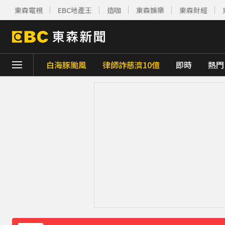
東森電視
EBC地產王
造咖
東森娛樂
東森財經
白海豚颱風
律師詐慈濟10億
即時
熱門
下載東森App，隨時掌握天下大小事！
永和豆漿創辦人林炳生病逝 享壽70歲
21分
台指期夜盤狂飆736點 專家揭反彈契機上看48
獨家／女拒付4百洗頭費！ 髮廊老闆怒：洗
《理財達人秀》X 安聯投信免費講座報名中！搶