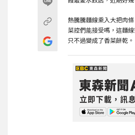
熱騰騰
麵線
乘入大把肉條
菜控們能接受嗎，這麵線
只不過變成了香菜餅乾。