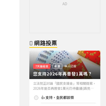
網路投票
4K人已投
7天後結束
單選
您支持2026年再普發1萬嗎？
立法院正討論「國民支援金」等相關提案，
2026年是否再普發1萬元仍待審議(請見下
方新聞)。如果2026年再普發1萬元，你支
👍 支持，全民都該領
持嗎？