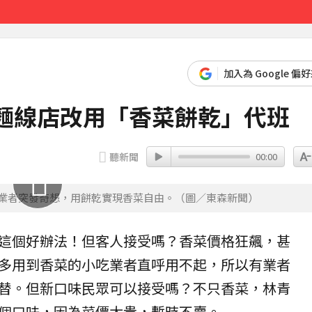
鐘前
加入為 Google 偏
 麵線店改用「香菜餅乾」代班
聽新聞
00:00
0，業者突發奇想，用餅乾實現香菜自由。（圖／東森新聞）
這個好辦法！但客人接受嗎？
香菜
價格狂飆，甚
多用到香菜的小吃業者直呼用不起，所以有業者
替。但新口味民眾可以接受嗎？不只香菜，林青
個口味，因為
菜價
太貴，暫時不賣。