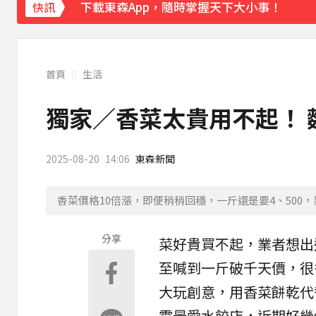
下載東森App，隨時掌握天下大小事！
快訊
永和豆漿創辦人林炳生病逝 享壽70歲
21分
首頁
生活
獨家／香菜太貴用不起！
2025-08-20
14:06
東森新聞
香菜價格10倍漲，即便稍稍回穩，一斤還是要4、50
分享
菜好貴買不起，業者想出
至喊到一斤破千天價，很
大玩創意，用香菜
餅乾
代
霞最愛
水餃
店，近期好幾